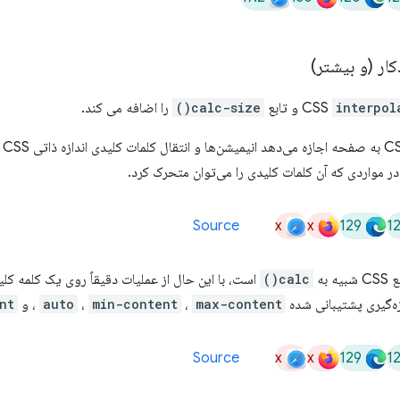
ر (و بیشتر)
interpol
و تابع
calc-size()
را اضافه می کند.
به صفحه اجازه می‌دهد انیمیشن‌ها و انتقال کلمات کلیدی اندازه ذاتی CSS مانند
در مواردی که آن کلمات کلیدی را می‌توان متحرک کرد.
x
x
129
1
Source
calc()
است، با این حال از عملیات دقیقاً روی یک کلمه کل
زه‌گیری پشتیبانی شده
max-content
،
min-content
،
auto
، و
nt
x
x
129
1
Source