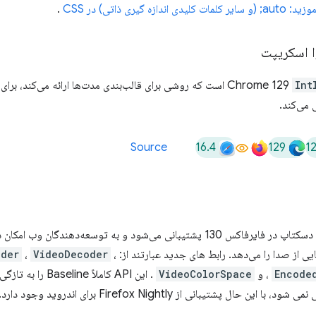
.
ا اسکریپت
Int
 می‌کند.
16.4
129
1
Source
اکنون بر روی دسکتاپ در فایرفاکس 130 پشتیبانی می‌شود و به توسعه‌دهن
 از صدا را می‌دهد. رابط های جدید عبارتند از:
،
VideoDecoder
،
oder
Encode
، و
VideoColorSpace
. این API کاملاً e
 پشتیبانی از Firefox Nightly برای اندروید وجود دارد.