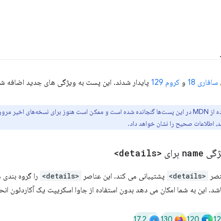
سافاری 18
و
کروم 129
پایدار شدند. این پست به ویژگی های جدید اضافه شده
داده‌های سازگاری مرورگر استخراج‌شده از MDN در این پست‌ها گنجانده شده است و ممکن است هنوز برای نس
، اطلاعات صحیح را نشان خواهد داد.
یژگی
name
برای
<details>
صر
<details>
پشتیبانی می کند. این عناصر
<details>
را گروه بندی م
اشد. این به شما امکان می دهد بدون استفاده از جاوا اسکریپت یک آکاردئون انح
17.2
130
120
1