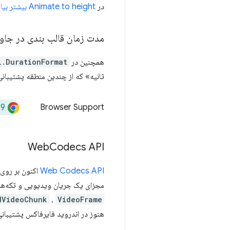
در
Animate to height بیشتر بیاموزید: auto; (و سایر کلمات کلیدی اندازه گیری ذاتی) در CSS
مدت زمان قالب بندی در جاو
همچنین در Chrome 129
l.DurationFormat
ثانیه» که از چندین منطقه پشتیبانی
29
Browser Support
Web
Codecs API
Web Codecs API
مجزای یک جریان ویدیویی و تکه‌هایی
dVideoChunk
،
VideoFrame
هنوز در اندروید فایرفاکس پشتیبانی نمی شود، با این حال