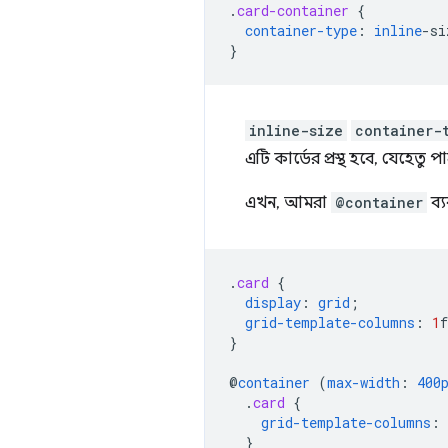
.
card-container
{
container-type
:
inline
-
si
}
inline-size
container-
এটি কার্ডের প্রস্থ হবে, যেহেতু
এখন, আমরা
@container
ব্
.
card
{
display
:
grid
;
grid-template-columns
:
1
f
}
@
container
(
max-width
:
400
.
card
{
grid-template-columns
:
}