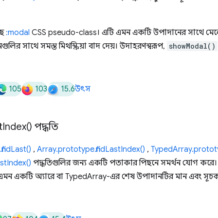
ছে
:modal
CSS pseudo-class। এটি এমন একটি উপাদানের সাথে মেলে 
লির সাথে সমস্ত মিথস্ক্রিয়া বাদ দেয়। উদাহরণস্বরূপ,
showModal()
105
103
15.6
উৎস
t
Index(
) পদ্ধতি
findLast()
,
Array.prototype.findLastIndex()
,
TypedArray.prototy
stIndex()
পদ্ধতিগুলির জন্য একটি পতাকার পিছনে সমর্থন যোগ করে
এমন একটি অ্যারে বা TypedArray-এর শেষ উপাদানটির মান এবং সূচক 