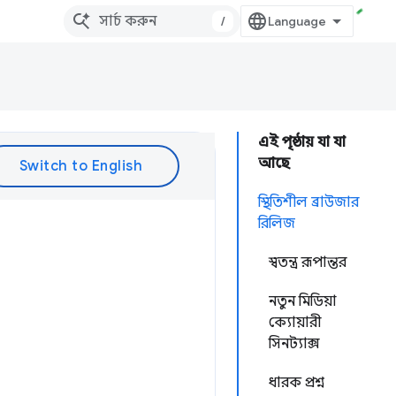
/
এই পৃষ্ঠায় যা যা
আছে
স্থিতিশীল ব্রাউজার
রিলিজ
স্বতন্ত্র রূপান্তর
নতুন মিডিয়া
ক্যোয়ারী
সিনট্যাক্স
ধারক প্রশ্ন