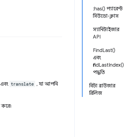
:has() প্যারেন্ট
সিউডো-ক্লাস
স্যানিটাইজার
API
FindLast()
এবং
findLastIndex()
পদ্ধতি
এবং
translate
, যা আপনি
বিটা ব্রাউজার
রিলিজ
ন করে৷