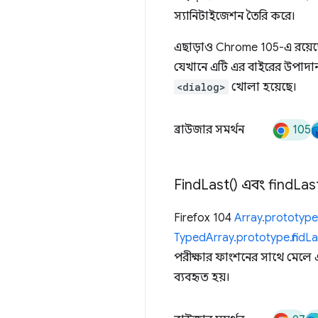
স্যানিটাইজেশন তৈরি করে।
এছাড়াও Chrome 105-এ রয়ে
যেখানে এটি এর বাইরের উপাদানগু
<dialog>
খোলা হয়েছে।
105
ব্রাউজার সমর্থন
Find
Last(
) এবং
find
Las
Firefox 104
Array.prototype.
TypedArray.prototype.findLa
পরীক্ষার ফাংশনের সাথে মেলে 
ব্যবহৃত হয়।