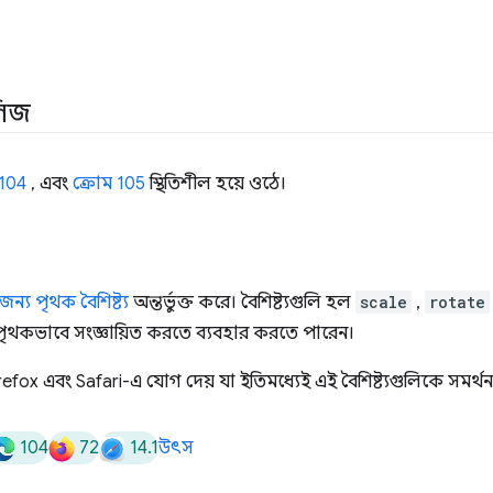
লিজ
 104
, এবং
ক্রোম 105
স্থিতিশীল হয়ে ওঠে।
জন্য পৃথক বৈশিষ্ট্য
অন্তর্ভুক্ত করে। বৈশিষ্ট্যগুলি হল
scale
,
rotate
ৃথকভাবে সংজ্ঞায়িত করতে ব্যবহার করতে পারেন।
efox এবং Safari-এ যোগ দেয় যা ইতিমধ্যেই এই বৈশিষ্ট্যগুলিকে সমর্থ
104
72
14.1
উৎস