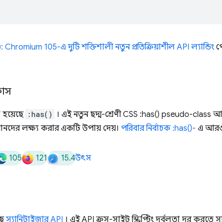
Chromium 105-এ দুটি শক্তিশালী নতুন প্রতিক্রিয়াশীল API ল্যান্ডিং
পো
লাস
া হয়েছে
:has()
। এই নতুন ছদ্ম-শ্রেণী CSS :has() pseudo-class আ
নদের লক্ষ্য করার একটি উপায় দেয়।
পরিবার নির্বাচক :has()-
এ আরও 
105
121
15.4
উৎস
ছে
স্যানিটাইজার API
। এই API ক্রস-সাইট স্ক্রিপ্টিং দুর্বলতা দূর করতে সা