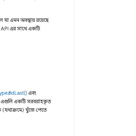
যা এমন অবস্থায় রয়েছে
API এর সাথে একটি
pe.findLast()
এবং
। এগুলি একটি সরবরাহকৃত
(যথাক্রমে) খুঁজে পেতে