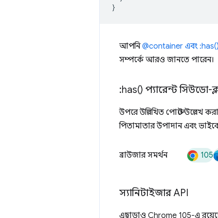
}
আপনি
@container এবং :has(): 
সম্পর্কে আরও জানতে পারেন।
:
has(
) প্যারেন্ট সিউডো-ক্
উপরে উল্লিখিত পোস্টে উল্লেখ কর
পিতামাতার উপাদান এবং ভাইবো
105
ব্রাউজার সমর্থন
স্যানিটাইজার API
এছাড়াও Chrome 105-এ রয়ে