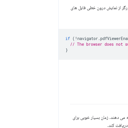
آیا مرورگر از نمایش درون خطی فایل های
if
(
!
navigator
.
pdfViewerEna
// The browser does not s
}
 می دهند. زمان بسیار خوبی برای
دریافت کند.