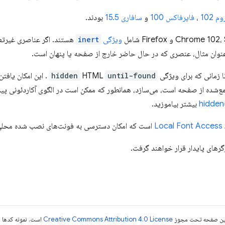
م 102
،
فایرفاکس 100
و
سافاری 15.5
بودند.
ویژگی
inert
هستند. اگر عناصری غیرتعا
ان مثال، عنصری که در حال حاضر خارج از صفحه یا پنهان است.
until-found
HTML
hidden
. این امکان یافت
مع‌شده از صفحه است، می‌سازد، همانطور که ممکن است در الگوی آکاردئونی پی
بیشتر بیاموزید.
Local Font Access
است که امکان دسترسی به فونت‌های نصب شده محلی کا
گرهای پایدار قرار خواهند گرفت.
ی این صفحه تحت مجوز
Creative Commons Attribution 4.0 License
است. نمونه کدها ن