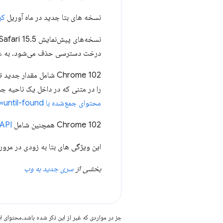
نسخه های بتا جدید در ماه آوریل
کرو
نسخه‌های پیش‌نمایش Chrome 102، Safari 15.5 و Firefox شامل
درخت دسترسی حذف می‌شود. به عنو
Chrome 102 شامل مقدار جدید تا زمانی که برای ویژگی
را در متنی که در داخل یک ناحیه ج
محتوای جمع‌شده با hidden=until-found
Chrome 102 همچنین شامل
 API
این ویژگی های بتا به زودی در مرور
بخشی از
سری جدید به وب
جز در مواردی که غیر از این ذکر شده باشد،‌محتوا