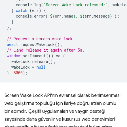
console
.
log
(
'Screen Wake Lock released:'
,
wakeLo
}
catch
(
err
)
{
console
.
error
(
`
${
err
.
name
}
, 
${
err
.
message
}
`
);
}
};
// Request a screen wake lock…
await
requestWakeLock
();
// …and release it again after 5s.
window
.
setTimeout
(()
=
>
{
wakeLock
.
release
();
wakeLock
=
null
;
},
5000
);
Screen Wake Lock API'nin evrensel olarak benimsenmesi,
web geliştirme topluluğu için ileriye doğru atılan olumlu
bir adımdır. Çeşitli uygulamaları ve yaygın desteği
sayesinde daha güvenilir ve kusursuz web deneyimleri