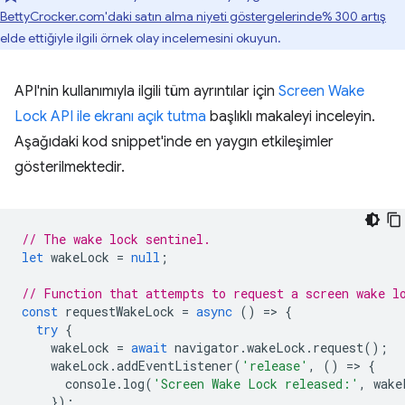
BettyCrocker.com'daki satın alma niyeti göstergelerinde% 300 artış
elde ettiğiyle ilgili örnek olay incelemesini okuyun.
API'nin kullanımıyla ilgili tüm ayrıntılar için
Screen Wake
Lock API ile ekranı açık tutma
başlıklı makaleyi inceleyin.
Aşağıdaki kod snippet'inde en yaygın etkileşimler
gösterilmektedir.
// The wake lock sentinel.
let
wakeLock
=
null
;
// Function that attempts to request a screen wake l
const
requestWakeLock
=
async
()
=
>
{
try
{
wakeLock
=
await
navigator
.
wakeLock
.
request
();
wakeLock
.
addEventListener
(
'release'
,
()
=
>
{
console
.
log
(
'Screen Wake Lock released:'
,
wake
});