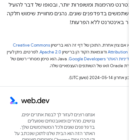
נטרנט מהימנות ומשופרות יותר, ובסופו של דבר להועיל
משתמשים בדפדפנים שונים. נהנים מחוויית שימוש חלקה
ותר באינטרנט ללא הפרעות!
א אם צוין אחרת, התוכן של דף זה הוא ברישיון
Creative Commons
Attribution 4
ודוגמאות הקוד הן ברישיון
Apache 2.0
. לפרטים, ניתן לעיין
מדיניות האתר Google Developers‏
.‏ Java הוא סימן מסחרי רשום של
Or ו/או של השותפים העצמאיים שלה.
ן אחרון: 2024-05-14 (שעון UTC).
אנחנו רוצים לעזור לך לבנות אתרים יפים,
נגישים, מהירים ומאובטחים שפועלים
בדפדפנים שונים ולכל המשתמשים שלך.
האתר הזה הוא הבית שלנו לתוכן שנכתב על
ידי חברי צוות Chrome ומומחים חיצוניים,