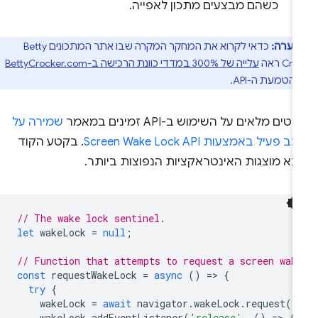
כשהם מבצעים מתכון לאפייה.
הערה:
כדאי לקרוא את המחקר המקרה שבו אתר המתכונים Betty
C ראה
עלייה של 300% במדדי כוונת הרכישה ב-BettyCrocker.com
הטמעת ה-API.
טים מלאים על השימוש ב-API זמינים במאמר
שמירה על
ב פעיל באמצעות Screen Wake Lock API
. בקטע הקוד
בא מוצגות האינטראקציות הנפוצות ביותר.
// The wake lock sentinel.
let
wakeLock
=
null
;
// Function that attempts to request a screen wak
const
requestWakeLock
=
async
()
=
>
{
try
{
wakeLock
=
await
navigator
.
wakeLock
.
request
()
wakeLock
.
addEventListener
(
'release'
,
()
=
>
{