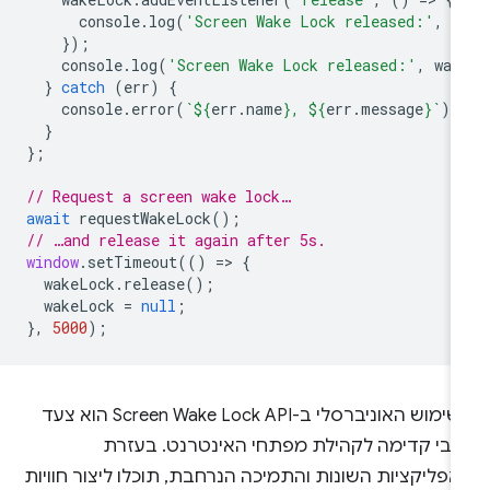
console
.
log
(
'Screen Wake Lock released:'
,
w
});
console
.
log
(
'Screen Wake Lock released:'
,
wak
}
catch
(
err
)
{
console
.
error
(
`
${
err
.
name
}
, 
${
err
.
message
}
`
);
}
};
// Request a screen wake lock…
await
requestWakeLock
();
// …and release it again after 5s.
window
.
setTimeout
(()
=
>
{
wakeLock
.
release
();
wakeLock
=
null
;
},
5000
);
השימוש האוניברסלי ב-Screen Wake Lock API הוא צעד
יובי קדימה לקהילת מפתחי האינטרנט. בעזרת
פליקציות השונות והתמיכה הנרחבת, תוכלו ליצור חוויות