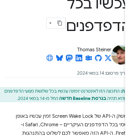
כשיו בכל
דפדפנים
Thomas Steiner
יך פרסום: 14 במאי 2024
חה:
התכונה הזו לאינטרנט זמינה עכשיו בכל שלושת מנועי הדפדפנים
, והיא תהיה
בגרסת Baseline חדשה
החל מ-14 במאי 2024.
ממשק ה-API של Screen Wake Lock זמין עכשיו באופן
רשמי בכל הדפדפנים העיקריים – Chrome,‏ Safari ו-
Firefox. ה-API הזה מאפשר לכם לשלוט בהתנהגות