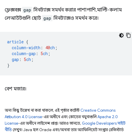
ফ্লেক্সবক্স
gap
সিনট্যাক্স সমর্থন করার পাশাপাশি, মাল্টি-কলাম
লেআউটগুলি ছোট
gap
সিনট্যাক্সও সমর্থন করে।
article
{
column-width
:
40
ch
;
column-gap
:
5
ch
;
gap
:
5
ch
;
}
বেশ মজার।
অন্য কিছু উল্লেখ না করা থাকলে, এই পৃষ্ঠার কন্টেন্ট
Creative Commons
Attribution 4.0 License
-এর অধীনে এবং কোডের নমুনাগুলি
Apache 2.0
License
-এর অধীনে লাইসেন্স প্রাপ্ত। আরও জানতে,
Google Developers সাইট
নীতি
দেখুন। Java হল Oracle এবং/অথবা তার অ্যাফিলিয়েট সংস্থার রেজিস্টার্ড