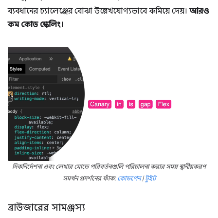
ব্যবধানের চ্যালেঞ্জের বোঝা উল্লেখযোগ্যভাবে কমিয়ে দেয়।
আরও
কম কোড স্কেলিং।
দিকনির্দেশনা এবং লেখার মোডে পরিবর্তনগুলি পরিচালনা করার সময় স্থানীয়করণ
সমর্থন প্রদর্শনের ফাঁক:
কোডপেন
|
টুইট
ব্রাউজারের সামঞ্জস্য