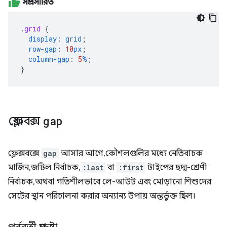
সম্প্রসারিত
.
grid
{
display
:
grid
;
row-gap
:
10
px
;
column-gap
:
5
%
;
}
ফ্লেক্সবক্স
gap
ফ্লেক্সবক্সে
gap
আসার আগে, কৌশলগুলির মধ্যে নেতিবাচক
মার্জিন, জটিল নির্বাচক,
:last
বা
:first
টাইপের ছদ্ম-শ্রেণী
নির্বাচক, অথবা গতিশীলভাবে লে-আউট এবং মোড়ানো শিশুদের
সেটের স্থান পরিচালনা করার অন্যান্য উপায় অন্তর্ভুক্ত ছিল।