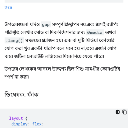
উৎস
উপরেরগুলো যদিও
gap
সম্পূর্ণ প্রতিস্থাপন নয়, এবং প্রায়শই র‍্যাপিং
পরিস্থিতি, লেখার মোড বা দিকনির্দেশনার জন্য
@media
অথবা
:lang()
সমন্বয়ের প্রয়োজন হয়। এক বা দুটি মিডিয়া কোয়েরি
যোগ করা খুব একটা খারাপ বলে মনে হয় না, তবে এগুলি যোগ
করে জটিল লেআউট লজিকের দিকে নিয়ে যেতে পারে।
উপরের লেখকের আসলে উদ্দেশ্য ছিল শিশু সামগ্রীর কোনওটিই
স্পর্শ না করা।
প্রতিষেধক: ফাঁক
.
layout
{
display
:
flex
;