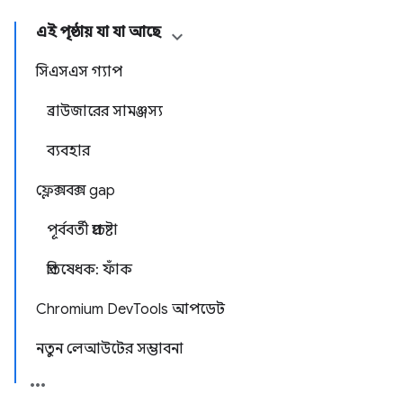
এই পৃষ্ঠায় যা যা আছে
সিএসএস গ্যাপ
ব্রাউজারের সামঞ্জস্য
ব্যবহার
ফ্লেক্সবক্স gap
পূর্ববর্তী প্রচেষ্টা
প্রতিষেধক: ফাঁক
Chromium DevTools আপডেট
নতুন লেআউটের সম্ভাবনা