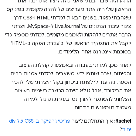
הרגע הזה שבו הבנתי שאני יכולה ליצור אתרים. האתר
הראשון שלי היה אתר מעריצים של להקה מקומית בפיניקס
שאהבתי מאוד. בשנים הבאות למדתי HTML ו-CSS דרך
צינור עיבוד הנתונים של LiveJournal ל-MySpace, ויצרתי
הרבה אתרים ללהקות ולאמנים מקומיים. למדתי מספיק כדי
לקבל את התפקיד הראשון שלי כ'עוזרת הפקה ב-HTML'
בסוכנות אינטרנט אחרי הלימודים.
לאחר מכן, למדתי בעבודה ובאמצעות קהילת העיצוב
והפיתוח, שבה שותפו ידע ומשאבים. למדתי אמנות בבית
הספר, וזה עזר לי לפתח ביטחון בקול היצירתי שלי ולהכיר
את הביקורת, אבל זו לא הייתה הכשרה רשמית בעיצוב.
הצלחתי להשתפר לאורך זמן בעזרת תרגול ולמידה
מעמיתים ומאנשים בתחום.
Rachel:
איך התחלתם ליצור
פריטי גרפיקה ב-CSS של div
יחיד
?