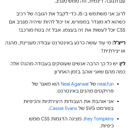
עם תגובה דינמית, וזה ממש מגניב.
לרוב אני משתמש ב-JS כדי לקבל את הגובה של רכיב
כשהוא לא מוגדר במפורש, אז יכול להיות שיהיה מגניב אם
CSS יוכל לעשות את זה בעצמו. אבל זה בטח מורכב!
רייצ'ל:
מי עוד עושה כרגע באינטרנט עבודה מעניינת, מהנה
או יצירתית?
לין:
יש כל כך הרבה אנשים שעוסקים בעבודה מהנה! אלה
כמה מהם שאני אוהב בזמן האחרון:
neal.fun
של
Neal Agarwal
הוא מאגר של
פרויקטים מהנים באינטרנט.
אני אוהבת את העבודות היצירתיות והכיפיות
בפורמט SVG של
Cassie Evans
.
Jhey Tompkins
מציגה הדגמות CSS ממש
כיפיות.