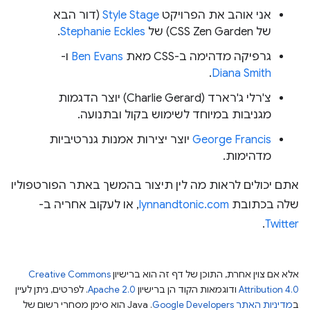
אני אוהב את הפרויקט
Style Stage
(דור הבא
של CSS Zen Garden) של
Stephanie Eckles
.
גרפיקה מדהימה ב-CSS מאת
Ben Evans
ו-
.
Diana Smith
צ'רלי ג'רארד (Charlie Gerard) יוצר הדגמות
מגניבות במיוחד לשימוש בקול ובתנועה.
George Francis
יוצר יצירות אמנות גנרטיביות
מדהימות.
אתם יכולים לראות מה לין תיצור בהמשך באתר הפורטפוליו
שלה בכתובת
lynnandtonic.com
, או לעקוב אחריה ב-
.
Twitter
אלא אם צוין אחרת, התוכן של דף זה הוא ברישיון
Creative Commons
Attribution 4.0
ודוגמאות הקוד הן ברישיון
Apache 2.0
. לפרטים, ניתן לעיין
ב
מדיניות האתר Google Developers‏
.‏ Java הוא סימן מסחרי רשום של