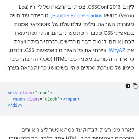
לין:
ב-CSSConf 2013, צפיתי בהרצאה של לי וריו (Lea
Verou) בנושא
Humble Border-radius
, וזו הייתה עוד חוויה
מעוררת השראה. גיליתי עולם שלם של פוטנציאל אמנותי
במאפייני CSS שכבר השתמשתי בהם, והתרגשתי מאוד
לבחון אותם ולנסות דברים חדשים. חזרתי הביתה ויצרתי
את
WhyAZ
וציירתי את כל האיורים באמצעות CSS. בזמנו,
כל איור היה מורכב משני רכיבי HTML (שכללו הרבה רכיבי
סימון של מערכת סמלים שהיו בשימוש). כך זה נראה בערך:
<div
class
=
"icon"
>
<span
class
=
"clock"
></span>
</div>
לאחר מכן רציתי לבדוק עד כמה אפשר ליצור איורים
מורכבים באמצעות רכיב HTML אחד בלבד. התברר שזהו