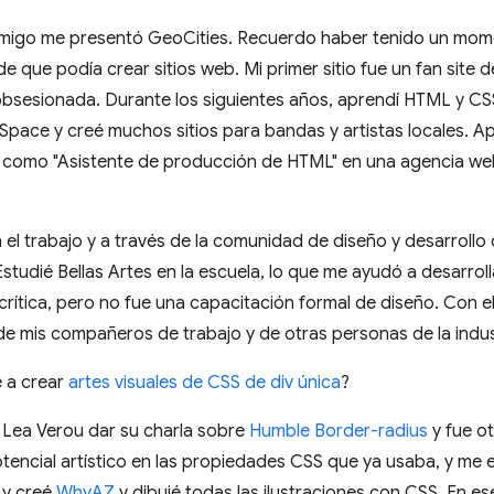
amigo me presentó GeoCities. Recuerdo haber tenido un momen
e que podía crear sitios web. Mi primer sitio fue un fan site 
bsesionada. Durante los siguientes años, aprendí HTML y CSS 
Space y creé muchos sitios para bandas y artistas locales. Ap
o como "Asistente de producción de HTML" en una agencia we
 el trabajo y a través de la comunidad de diseño y desarroll
studié Bellas Artes en la escuela, lo que me ayudó a desarrol
 crítica, pero no fue una capacitación formal de diseño. Con 
e de mis compañeros de trabajo y de otras personas de la indus
 a crear
artes visuales de CSS de div única
?
 Lea Verou dar su charla sobre
Humble Border-radius
y fue o
encial artístico en las propiedades CSS que ya usaba, y me 
 y creé
WhyAZ
y dibujé todas las ilustraciones con CSS. En e