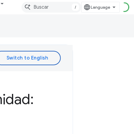
/
idad: