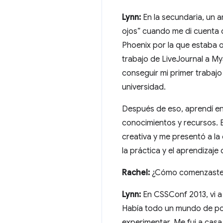
Lynn:
En la secundaria, un 
ojos” cuando me di cuenta d
Phoenix por la que estaba o
trabajo de LiveJournal a My
conseguir mi primer trabaj
universidad.
Después de eso, aprendí en
conocimientos y recursos. E
creativa y me presentó a la
la práctica y el aprendizaj
Rachel:
¿Cómo comenzaste
Lynn:
En CSSConf 2013, vi a
Había todo un mundo de pot
experimentar. Me fui a casa