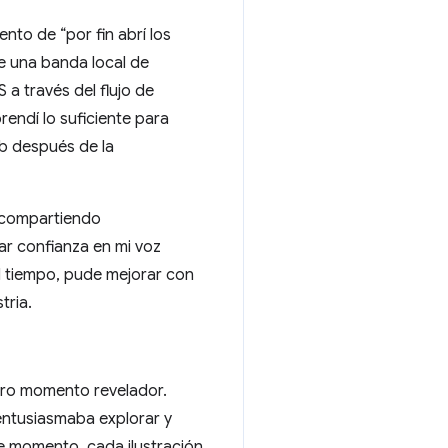
to de “por fin abrí los
de una banda local de
a través del flujo de
rendí lo suficiente para
b después de la
o compartiendo
lar confianza en mi voz
el tiempo, pude mejorar con
tria.
tro momento revelador.
entusiasmaba explorar y
se momento, cada ilustración