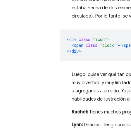
estaba hecha de dos eleme
circulaba). Por lo tanto, se 
<div
class
=
"icon"
>
<span
class
=
"clock"
></spa
</div>
Luego, quise ver qué tan co
muy divertido y muy limita
a agregarlos a un sitio. Ya 
habilidades de ilustración a
Rachel:
Tienes muchos proye
Lynn:
Gracias. Tengo una lis