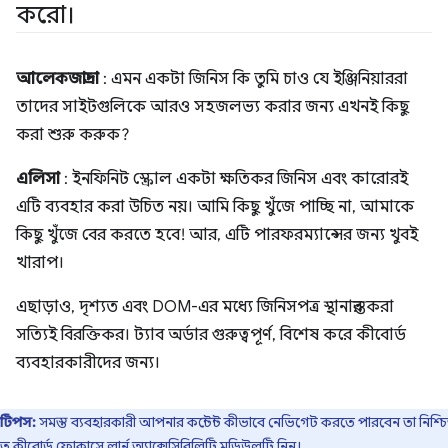
করো।
আলেকজান্দ্রা
: এমন একটা জিনিস কি তুমি চাও যে ইঞ্জিনিয়াররা
তাদের সাইটগুলিকে আরও সহজলভ্য করার জন্য এখনই কিছু
করা শুরু করুক?
এলিসা
: ইনফিনিট স্ক্রোল একটা ক্ষতিকর জিনিস এবং কারোরই
এটি ব্যবহার করা উচিত নয়। আমি কিছু খুঁজে পাচ্ছি না, আমাকে
কিছু খুঁজে বের করতে হবে! আর, এটি পারফরম্যান্সের জন্য খুবই
খারাপ।
এছাড়াও, দৃশ্যত এবং DOM-এর মধ্যে জিনিসপত্র স্থানান্তর করা
সত্যিই বিরক্তিকর। ট্যাব অর্ডার গুরুত্বপূর্ণ, বিশেষ করে কীবোর্ড
ব্যবহারকারীদের জন্য।
টিপস:
সমস্ত ব্যবহারকারী আপনার কন্টেন্ট কীভাবে নেভিগেট করতে পারবেন তা নিশ্চ
তে
কীবোর্ড ফোকাসে
লার্ন অ্যাক্সেসিবিলিটি মডিউলটি নিন।