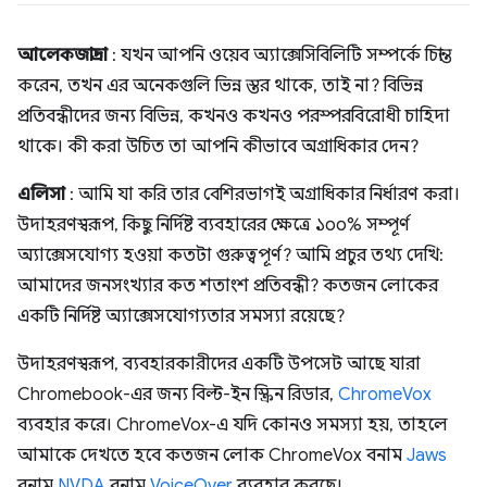
আলেকজান্দ্রা
: যখন আপনি ওয়েব অ্যাক্সেসিবিলিটি সম্পর্কে চিন্তা
করেন, তখন এর অনেকগুলি ভিন্ন স্তর থাকে, তাই না? বিভিন্ন
প্রতিবন্ধীদের জন্য বিভিন্ন, কখনও কখনও পরস্পরবিরোধী চাহিদা
থাকে। কী করা উচিত তা আপনি কীভাবে অগ্রাধিকার দেন?
এলিসা
: আমি যা করি তার বেশিরভাগই অগ্রাধিকার নির্ধারণ করা।
উদাহরণস্বরূপ, কিছু নির্দিষ্ট ব্যবহারের ক্ষেত্রে ১০০% সম্পূর্ণ
অ্যাক্সেসযোগ্য হওয়া কতটা গুরুত্বপূর্ণ? আমি প্রচুর তথ্য দেখি:
আমাদের জনসংখ্যার কত শতাংশ প্রতিবন্ধী? কতজন লোকের
একটি নির্দিষ্ট অ্যাক্সেসযোগ্যতার সমস্যা রয়েছে?
উদাহরণস্বরূপ, ব্যবহারকারীদের একটি উপসেট আছে যারা
Chromebook-এর জন্য বিল্ট-ইন স্ক্রিন রিডার,
ChromeVox
ব্যবহার করে। ChromeVox-এ যদি কোনও সমস্যা হয়, তাহলে
আমাকে দেখতে হবে কতজন লোক ChromeVox বনাম
Jaws
বনাম
NVDA
বনাম
VoiceOver
ব্যবহার করছে।