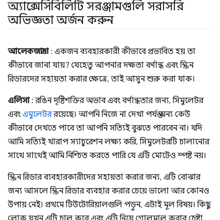
অ্যাক্সেসিবিলিটি সরঞ্জামগুলি সরাসরি
অভিজ্ঞতা অর্জন করুন
আলেকজান্দ্রা
: একজন ব্যবহারকারী কীভাবে প্রভাবিত হয় তা
কীভাবে জানা যায়? যেহেতু আপনার দক্ষতা বর্ণান্ধ এবং স্ক্রিন
রিডারদের সহায়তা করার ক্ষেত্রে, তাই আসুন শুরু করা যাক।
এলিসা
: রঙিন দৃষ্টিশক্তির অভাব এবং বর্ণান্ধতার জন্য, সিমুলেটর
এবং
এমুলেটর
রয়েছে। আপনি নিজে না দেখা পর্যন্ত অন্য কেউ
কীভাবে দেখতে পাবে তা আপনি সত্যিই বুঝতে পারবেন না। যদি
আমি সত্যিই খারাপ স্যাচুরেশন লক্ষ্য করি, সিমুলেটরটি চালানোর
সাথে সাথেই আমি নিশ্চিত করতে পারি যে এটি মোটেও স্পষ্ট নয়।
স্ক্রিন রিডার ব্যবহারকারীদের সহায়তা করার জন্য, এটি বোঝার
জন্য আসলে স্ক্রিন রিডার ব্যবহার করার চেয়ে ভালো আর কোনও
উপায় নেই। প্রথমে টিউটোরিয়ালগুলি পড়ুন, এটাই মূল বিষয়। কিছু
লোক যখন এটি চালু করে এবং এটি নিয়ে গোলমাল করার চেষ্টা