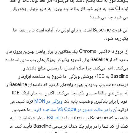
بتوانند فوراً به شما پاسخ دهند چه می‌شود؟ اگر خط لوله، IDE و خط
لوله CI شما به طور خودکار بدانند چه چیزی به طور جهانی پشتیبانی
می شود چه می شود؟
این قدرت Baseline است. و برای اولین بار، آماده است تا در همه جا
یکپارچه شود.
از امروز تا ۶ اکتبر، Chrome یک هکاتون را برای یافتن بهترین پروژه‌های
جدید که از Baseline برای تسریع پذیرش ویژگی‌های وب مدرن استفاده
می‌کنند، اجرا می‌کند. چرا حالا؟ امسال، با رسیدن منابع داده‌های
Baseline به 100٪ پوشش ویژگی، ما شروع به مشاهده ابزارهای
توسعه‌دهنده وب جدید و بهبود یافته‌ای کردیم که داده‌های Baseline را
به روش‌های واقعا مفیدی یکپارچه می‌کنند. اکنون، به جای اینکه IDE
خود را برای یادگیری وضعیت پایه یک
ویژگی در MDN
ترک کنید، می
توانید
آن را در حالت شناور در VS Code مشاهده کنید
. ما همچنین
شاهدیم که Baseline در linters مانند
ESLint
ادغام شده است تا به
کمک آن کد شما را در برابر یک هدف ترجیحی Baseline تأیید کند. اما