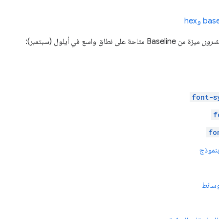
شرون
ميزة من Baseline متاحة على نطاق واسع في أيلول (سبتمبر):
font-s
f
fo
بنموذج
وسائط