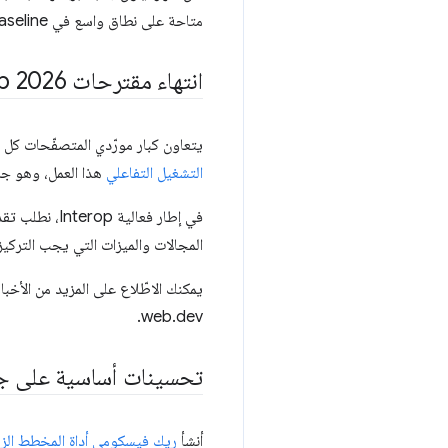
متاحة على نطاق واسع في Baseline، توضّح هذه اللحظات التأثير التراكمي لإطلاق ميزات قابلة للتشغيل التفاعلي.
انتهاء مقترحات Interop 2026
يتعاون كبار مورّدي المتصفّحات كل 
التشغيل التفاعلي
هذا العمل، وهو جزء من
المجالات والميزات التي يجب التركيز 
web.dev.
تحسينات أساسية على جو
أنشأ
ريك فيسكومي
أداة المخطط الز