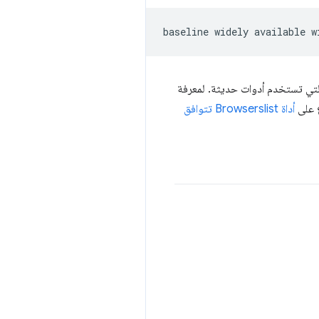
Browserslis، بما في ذلك معظم المشاريع التي تستخدم أدوات حديثة. لمعرفة
ع على
أداة Browserslist تتوافق