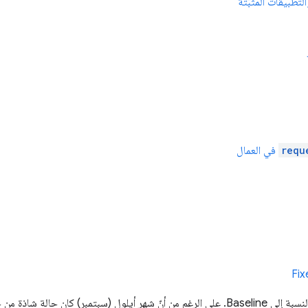
لتطبيقات المثبّتة
requ
في العمال
Fi
كان شهر أيلول (سبتمبر) مهمًا جدًا بالنسبة إلى Baseline. على الرغم من أنّ شهر أيلول (سبتم