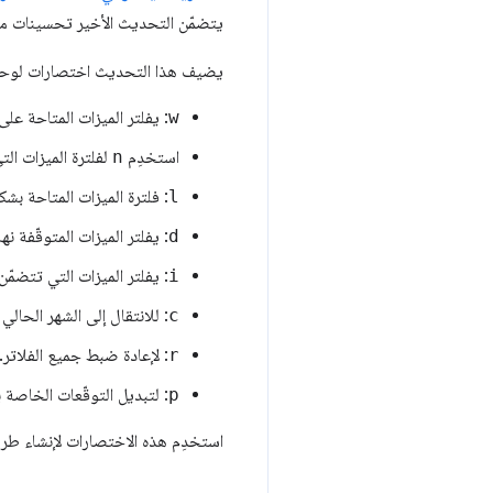
يتضمّن التحديث الأخير تحسينات مف
يضيف هذا التحديث اختصارات لوحة ا
w
: يفلتر الميزات المتاحة عل
استخدِم
n
لفلترة الميزات ال
l
: فلترة الميزات المتاحة بش
d
: يفلتر الميزات المتوقّفة نهائي
i
: يفلتر الميزات التي تتضمّن
c
: للانتقال إلى الشهر الحالي
r
: لإعادة ضبط جميع الفلاتر.
p
: لتبديل التوقّعات الخاصة ب
استخدِم هذه الاختصارات لإنشاء طريقة عرض لميزات seline