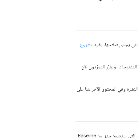
 التي يجب إصلاحها. يقود
مشروع
تقديم اقتراحات بشأن مجالات التركيز للعام المقبل. بالنسبة إلى عام 2026، اكتملت المقترحات، ويقرّر المورّدون الآن
مستقبلية من هذه النشرة وفي المحتوى الآخر هنا على
. في فريق Chrome DevRel، نستخدم هذه الأداة لمعرفة الميزات التي ستصبح جزءًا من Baseline.