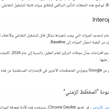
عام لتحديد الميزات التي يجب تنفيذها بشكل قابل للتشغيل التفاعلي والأخطاء
 كيفية تحوّل الميزات إلى Baseline.
في إطار فعالية Interop، نطلب 
عليها.
يمكنك الاطّلاع على المزيد من الأخبار من Google ومورّدي المتصفّحات الآخرين في الإصدارات ال
دة "المخطّط الزمني"
مني الأساسي