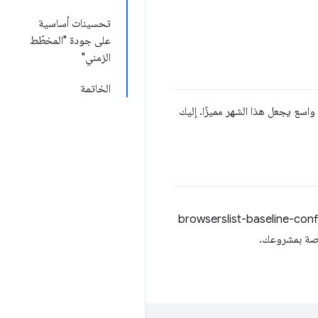
تحسينات أساسية
على جودة "المخطّط
الزمني"
الخاتمة
ثًا وعلى نطاق واسع يجعل هذا الشهر مميزًا. إليك
 السابق، كنت تستخدم حزمة npm‏ browserslist-baseline-config