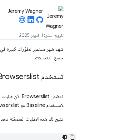
Jeremy Wagner
تاريخ النشر: 1 أكتوبر 2025
جميع التعديلات.
تستخدم Browserslist معيار Baseline
تتضمّن Browserslist الآن طلبات بحث مدمجة
لاستخدام Baseline مع Browserslist. لم يعُد هذا الحِزمة مطلوبة لاستخدام Baseline في سلاسل الأدوات الخاصة بمشروعك.
تتيح لك هذه الطلبات المضمّنة تحديد العديد من ا