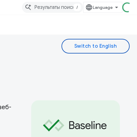
/
веб-