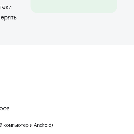
теки
верять
ров
 компьютер и Android)