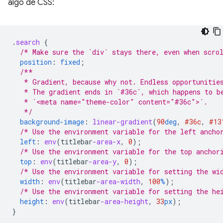
algo de CSS:
.
search
{
/* Make sure the `div` stays there, even when scro
position
:
fixed
;
/**
   * Gradient, because why not. Endless opportunitie
   * The gradient ends in `#36c`, which happens to b
   * `<meta name="theme-color" content="#36c">`.
   */
background-image
:
linear-gradient
(
90
deg
,
#36c
,
#13
/* Use the environment variable for the left ancho
left
:
env
(
titlebar
-area-x
,
0
);
/* Use the environment variable for the top anchor
top
:
env
(
titlebar
-area-y
,
0
);
/* Use the environment variable for setting the wi
width
:
env
(
titlebar
-area-width
,
100
%
);
/* Use the environment variable for setting the he
height
:
env
(
titlebar
-area-height
,
33
px
);
}