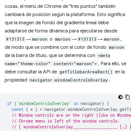
cosas, el menú de Chrome de "tres puntos" también
cambiará de posición según la plataforma. Esto significa
que la imagen de fondo del gradiente lineal debe
adaptarse de forma dinámica para ejecutarse desde
#131313
→
maroon
o
maroon
→
#131313
→
maroon
,
de modo que se combine con el color de fondo
maroon
de la barra de título, que se determina con
<meta
name="theme-color" content="maroon">
. Para ello, se
debe consultar la API de
getTitlebarAreaRect()
en la
propiedad
navigator.windowControlsOverlay
.
if
(
'windowControlsOverlay'
in
navigator
)
{
const
{
x
}
=
navigator
.
windowControlsOverlay
.
getT
// Window controls are on the right (like on Windo
// Chrome menu is left of the window controls.
// [ windowControlsOverlay___________________ […] 