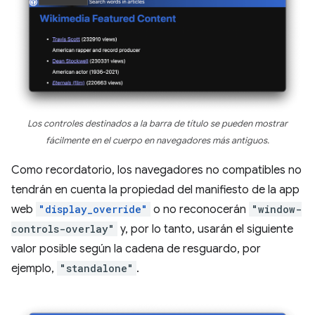
Los controles destinados a la barra de título se pueden mostrar
fácilmente en el cuerpo en navegadores más antiguos.
Como recordatorio, los navegadores no compatibles no
tendrán en cuenta la propiedad del manifiesto de la app
web
"display_override"
o no reconocerán
"window-
controls-overlay"
y, por lo tanto, usarán el siguiente
valor posible según la cadena de resguardo, por
ejemplo,
"standalone"
.