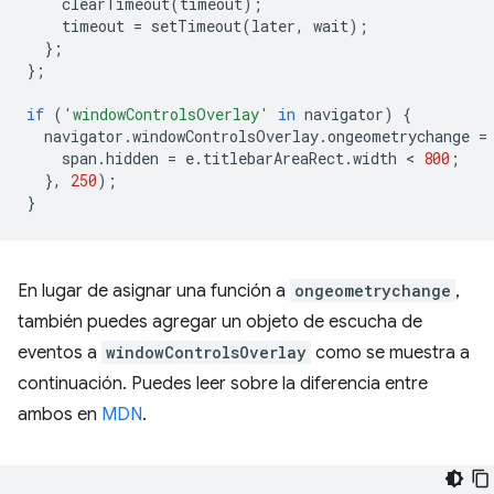
clearTimeout
(
timeout
);
timeout
=
setTimeout
(
later
,
wait
);
};
};
if
(
'windowControlsOverlay'
in
navigator
)
{
navigator
.
windowControlsOverlay
.
ongeometrychange
=
span
.
hidden
=
e
.
titlebarAreaRect
.
width
 < 
800
;
},
250
);
}
En lugar de asignar una función a
ongeometrychange
,
también puedes agregar un objeto de escucha de
eventos a
windowControlsOverlay
como se muestra a
continuación. Puedes leer sobre la diferencia entre
ambos en
MDN
.