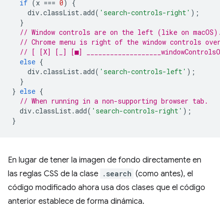
if
(
x
===
0
)
{
div
.
classList
.
add
(
'search-controls-right'
);
}
// Window controls are on the left (like on macOS)
// Chrome menu is right of the window controls ove
// [ [X] [_] [■] ___________________windowControls
else
{
div
.
classList
.
add
(
'search-controls-left'
);
}
}
else
{
// When running in a non-supporting browser tab.
div
.
classList
.
add
(
'search-controls-right'
);
}
En lugar de tener la imagen de fondo directamente en
las reglas CSS de la clase
.search
(como antes), el
código modificado ahora usa dos clases que el código
anterior establece de forma dinámica.