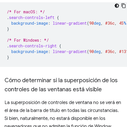
/* For macOS: */
.
search-controls-left
{
background-image
:
linear-gradient
(
90
deg
,
#36c
,
45
%
}
/* For Windows: */
.
search-controls-right
{
background-image
:
linear-gradient
(
90
deg
,
#36c
,
#13
}
Cómo determinar si la superposición de los
controles de las ventanas está visible
La superposición de controles de ventana no se verá en
el área de la barra de título en todas las circunstancias.
Si bien, naturalmente, no estará disponible en los
navegadores que no admiten la función de Window