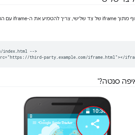
 ה-iframe עם המאפיין
/index.html -->

יפה סנטה?'