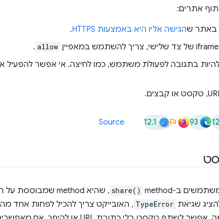
תוף אתרים:
באתר ש
הגישה אליו היא באמצעות HTTPS
.
.
allow
ת בתגובה לפעולת משתמש, כמו לחיצה. אי אפשר להפעיל אותו דרך ה-
12.1
93
1
Source
סט
שים ב-method‏
share()
, שהיא method שמבוס
הציג שגיאת
TypeError
, האובייקט צריך להכיל לפחות אחד מה
. לדוגמה, אפשר לשתף טקסט בלי כתובת URL 