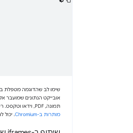
שימו לב שהדוגמה מטפלת בזי
אובייקט הנתונים שמועבר אל
תמונה, PDF, וידאו וטקסט. רשימה מלאה של סיומות הקבצים המותרות ב-Chromium מופיעה במאמר
מותרות ב-Chromium
. יכול 
שיתוף ב-iframes של צד שלישי