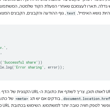
 גדלה. תארו לעצמכם שאחרי הפעלת הקוד שלמטה, המשתמש ב
היות נושא האימייל,
text
, גוף ההודעה והקבצים, הקבצים המצור
v.'
,
'
,
(
'Successful share'
))
le
.
log
(
'Error sharing'
,
error
));
document.location.hre
, בודקים אם יש תג
<meta>
של כתובת URL קנו
של הדף