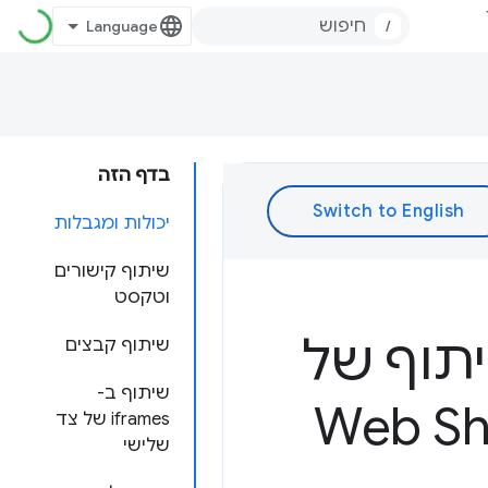
/
בדף הזה
יכולות ומגבלות
שיתוף קישורים
וטקסט
תוף של
שיתוף קבצים
שיתוף ב-
לה באמצעות Web Share
iframes של צד
שלישי