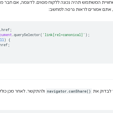
אתם אמורים לראות גרסה למחשב:
.
href
;
cument
.
querySelector
(
'link[rel=canonical]'
);
ll
)
{
href
;
 לבדוק את
navigator.canShare()
ולהתקשר. לאחר מכן כולל