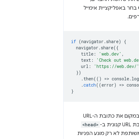
חר באפליקציית אימייל
פים.
if
(
navigator
.
share
)
{
navigator
.
share
({
title
:
'web.dev'
,
text
:
'Check out web.de
url
:
'https://web.dev/
})
.
then
(()
=
>
console
.
log
.
catch
((
error
)
=
>
conso
}
אם באתר יש כמה כתובות URL לאותו תוכן, צריך לשתף את כתובת ה-URL הקנונית של הדף במקום את כתובת ה-URL
נית ב-
<head>
 ומשתפים אותו. כך אפשר לספק חוויה טובה יותר למשתמש. השימוש בכתובת URL משותפת לא רק מונע הפניות