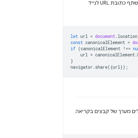
אוטומטיות, אלא גם מבטיח שחוויית המשתמש תהיה נכונה ללקוח מסוים. לדוגמה, אם חבר משתף כתובת URL לנייד
let
url
=
document
.
location
const
canonicalElement
=
do
if
(
canonicalElement
!==
nu
url
=
canonicalElement
.
}
navigator
.
share
({
url
});
ים מערך של קבצים בקריאה