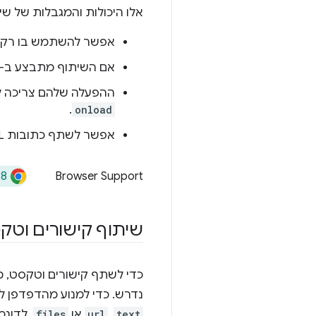
אלו היכולות והמגבלות של שי
אפשר להשתמש בו רק 
אם השיתוף מתבצע ב-iframe של צד שלישי, צריך להשתמש במאפיין
ההפעלה שלהם צריכה להיו
.
onload
אפשר לשתף כתובות URL, טקסט או קבצים.
28
Browser Support
שיתוף קישורים וטק
כדי לשתף קישורים וטקסט, משתמ
נדרש. כדי למנוע מהדפדפן ל
text
,
url
או
files