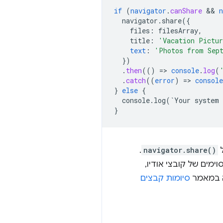
if
(
navigator
.
canShare
 && 
n
navigator.share({
files
:
filesArray
,
title
:
'Vacation Pictu
text
:
'Photos from Sep
}
)
.
then
(()
=
>
console
.
log
(
.
catch
((
error
)
=
>
console
}
else
{
console.log(`Your
system
}
ל
navigator.share()
.
ימים של קובצי אודיו,
סיומות קבצים