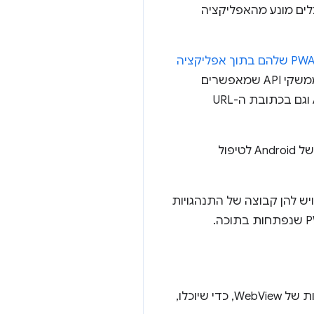
ים מונע מהאפליקציה
להשתמש ב-PWA שלהם בתוך אפליקציה
. הפרוטוקול שלה דומה לפרוטוקול של כרטיסיות בהתאמה אישית, אבל הוא כולל ממשקי API שמאפשרים
) שהם שולטים גם באפליקציה ל-Android וגם בכתובת ה-URL
הם גם הציגו ממשקי API ליצירת מסכי פתיחה כשפותחים את ה-PWA, או להענקת גישה לקוד של Android לטיפול
 שכתובות URL שנפתחות בפעילות מהימנה באינטרנט צפויות להיות אפליקציות PWA, ויש להן קבוצה של התנהגויות
משוב ממפתחים הראה שיש צורך בתאימות הפלטפורמה של כרטיסי Custom יחד עם הגמישות של WebView, כדי שיוכלו,