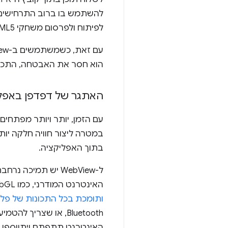
לפיתוח ולפרסום משחקי HTML5 מלאים שמשתמשים ב-APIs מודרניים כמו WebGL.
הוא חסר את האבטחה, התכונ
האתגר של דפדפן באפל
במטרה ליצור חוויה חלקה יות
בתוך האפליקציה.
האינטרנט המודרני, כמו WebGL. עם זאת, WebView הוא בעיקר ערכת כלים לממשק משתמש באינטרנט.
ותומכת בכל התכונות של פל
Bluetooth, או שצר