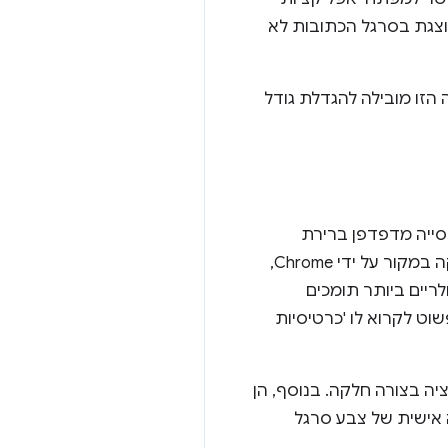
ים מהימנים של אבטחה. למשל, אם אין API כזה, יכול להיות שכתובת URL שמוצגת בסרגל הכתובות לא
זו מובילה להגדלת גודל
יה מדפדפן ברירת
המחדל של המשתמש כחלק מהאפליקציה שלהם. התכונה 'כרטיסיות מותאמות אישית' הושקה במקור על ידי Chrome,
לריים ביותר תומכים
‏ Firefox, ‏ Edge ו-Samsung Internet, כך שעדיף פשוט לקרוא לו 'כרטיסיות
ה בצורה חלקה. בנוסף, הן
אישית של צבע סרגל