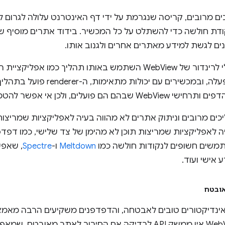
ם מרובים, קריסה שנגרמת על ידי דף האינטרנט עלולה לגרום ל
ודת חולשה כדי להשתלט על כל המכשיר. בידוד אתרים מוסיף
 לגשת למידע מאתרים אחרים ולגנוב אותו.
עד ל-Android 8.0 Oreo, הכלי לרינדור של WebView השתמש באותו תהל
חדשות יותר של מערכת ההפעלה, ובמכשירי
 אי אפשר להטמיע בידוד אתר באופן מלא.
ים מרובים וניתוק אתרים לא מהווה בעיה לאפליקציות שמריצות 
עיה לאפליקציות שמריצות תוכן לא מהימן של צד שלישי, כמו דפד
משים חשופים לנקודות חולשה כמו
Meltdown
ו-
Spectre
, שאפש
אובטח
נדיקטורים טובים לאבטחה, והדפדפנים משקיעים הרבה מאמצי
בתחום הזה. עם זאת, ב-WebView אין ממשק API לבדיקה אם החיבור לאת