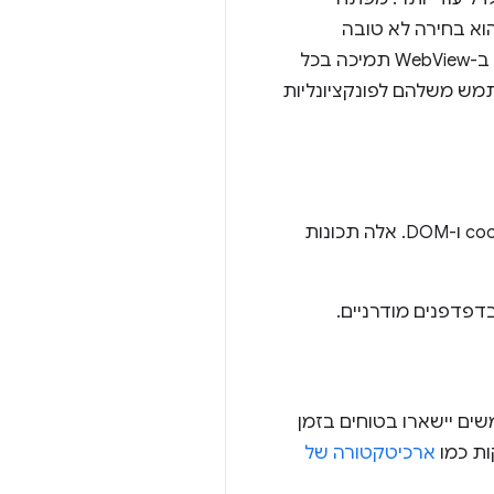
ציות לא יכולים לקבוע אילו תכונות ישמשו לפתיחת תוכן של צד שלישי, ולכן WebView הוא בחירה לא טובה
לדפדפנים מובנים באפליקציות או לפתיחת אפליקציות Progressive Web Apps. גם אם תהיה ב-WebView תמיכה בכל
מש משלהם לפונקציונליות
רכיב WebView מעניק לאפליקציה המוטמעת גישה מלאה לתוכן שעבר רינדור, כולל קובצי cookie ו-DOM. אלה תכונות
שים יישארו בטוחים בזמן
ות כמו
ארכיטקטורה של