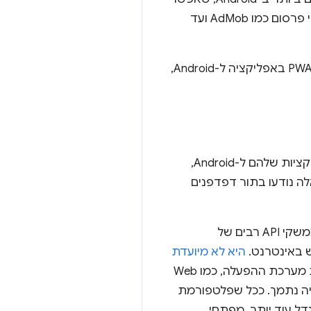
להשתמש בו ברוב התרחישים שבהם תוכן אינטרנט נכלל באפליקציית Android. החל משירותי פרסום כמו AdMob ועד
עם זאת, כשמשתמשים ב-WebView כדי ליצור דפדפן בתוך האפליקציה או לכלול אפליקציית PWA באפליקציה ל-Android,
עם הזמן, יותר ויותר מפתחים יצרו חוויות שימוש בדפדפן שמשלבות תוכן של צד שלישי באפליקציות שלהם ל-Android,
לה נודעו בתור דפדפנים
ל-WebView יש תמיכה נרחבת בסכימת הטכנולוגיות המודרנית של האינטרנט, והוא תומך בממשקי API רבים של
היא לא מיועדת
. יכול להיות ש-API שכבר יש לו חלופה ברמת מערכת ההפעלה, כמו Web
יהיה נתמך. ככל שפלטפורמת
מינות רק לאפליקציות ל-Android, הפער הזה יגדל עוד יותר. מפתחי