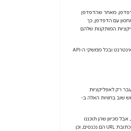
שתמשתם ב-WebView או הטמעתם מנוע דפדפן. מאחר שהדפדפן
ון עם הדפדפן, כך
קציות המותקנות שלהם
בניגוד ל-WebViews, בכרטיסיות בהתאמה אישית יש תמיכה בכל התכונות של פלטפורמת האינטרנט ובכל ממשקי ה-API
עבר רק לאפליקציות
 שוב בחוויות האלה ב-
בכרטיסיות בהתאמה אישית יש תמיכה בכל יכולות האינטרנט המודרניות ובכל ממשקי ה-API, אבל מכיוון שהן תוכננו
בעיקר לפתיחת תוכן של צד שלישי, יש בהן סרגל כלים בחלק העליון שמציין למשתמשים לאיזו כתובת URL הם נכנסים, וכן