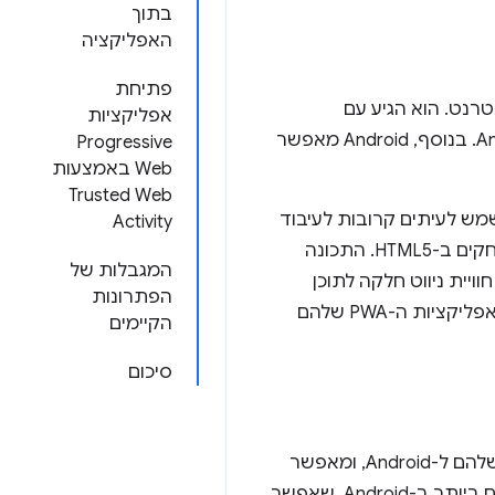
בתוך
האפליקציה
פתיחת
אינטרנט. הוא הגיע עם
אפליקציות
WebView, רכיב שמאפשר למפתחים להשתמש באינטרנט בתוך האפליקציות שלהם ל-Android. בנוסף, Android מאפשר
Progressive
Web באמצעות
Trusted Web
הרבה דרכים לכלול את האינטרנט באפליקציות שלהם ל-Android. WebView משמש לעיתים קרובות לעיבוד
Activity
מודעות, כרכיב פריסה שמשמש יחד עם רכיבי ממשק המשתמש של Android, או לחבילת משחקים ב-HTML5. התכונה
המגבלות של
יית ניווט חלקה לתוכן
הפתרונות
אינטרנט של צד שלישי. התכונה 'פעילות אינטרנט מהימנה' מאפשרת למפתחים להשתמש באפליקציות ה-PWA שלהם
הקיימים
סיכום
רכיב WebView מעניק למפתחים גישה ל-HTML, ל-CSS ול-JavaScript מודרניים באפליקציות שלהם ל-Android, ומאפשר
לשלוח תוכן בתוך קובץ ה-APK או לארח אותו באינטרנט. זהו אחד מהרכיבים הגמישים והחזקים ביותר ב-Android, שאפשר