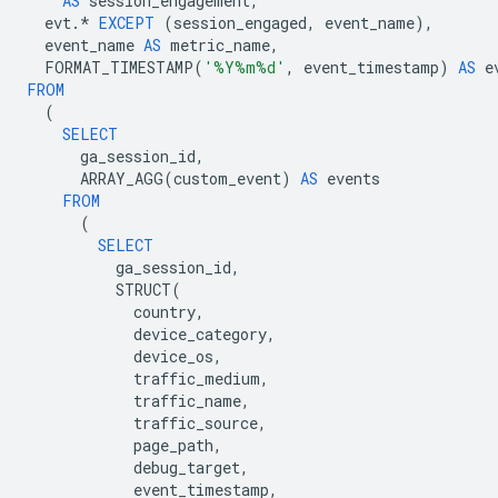
AS
session_engagement
,
evt
.
*
EXCEPT
(
session_engaged
,
event_name
),
event_name
AS
metric_name
,
FORMAT_TIMESTAMP
(
'%Y%m%d'
,
event_timestamp
)
AS
e
FROM
(
SELECT
ga_session_id
,
ARRAY_AGG
(
custom_event
)
AS
events
FROM
(
SELECT
ga_session_id
,
STRUCT
(
country
,
device_category
,
device_os
,
traffic_medium
,
traffic_name
,
traffic_source
,
page_path
,
debug_target
,
event_timestamp
,