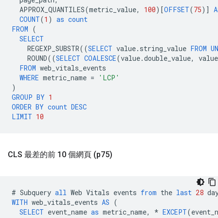
APPROX_QUANTILES
(
metric_value
,
100
)[
OFFSET
(
75
)]
A
COUNT
(
1
)
as
count
FROM
(
SELECT
REGEXP_SUBSTR
((
SELECT
value
.
string_value
FROM
U
ROUND
((
SELECT
COALESCE
(
value
.
double_value
,
value
FROM
web_vitals_events
WHERE
metric_name
=
'LCP'
)
GROUP
BY
1
ORDER
BY
count
DESC
LIMIT
10
CLS 最差的前 10 個網頁 (p75)
#
Subquery
all
Web
Vitals
events
from
the
last
28
da
WITH
web_vitals_events
AS
(
SELECT
event_name
as
metric_name
,
*
EXCEPT
(
event_