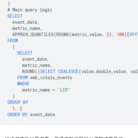
)
#
Main
query
logic
SELECT
event_date
,
metric_name
,
APPROX_QUANTILES
(
ROUND
(
metric_value
,
2
),
100
)[
OFF
FROM
(
SELECT
event_date
,
metric_name
,
ROUND
((
SELECT
COALESCE
(
value
.
double_value
,
val
FROM
web_vitals_events
WHERE
metric_name
=
'LCP'
)
GROUP
BY
1
,
2
ORDER
BY
event_date