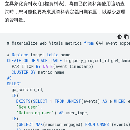
立具象化資料表 (目標資料表)。為自己的資料集使用這項查
詢時，您可能也要為來源資料表定義日期範圍，以減少處理
的資料量。
#
Materialize
Web
Vitals
metrics
from
GA4
event
expo
#
Replace
target
table
name
CREATE
OR
REPLACE
TABLE
bigquery_project_id
.
ga4_demo
PARTITION
BY
DATE
(
event_timestamp
)
CLUSTER
BY
metric_name
AS
SELECT
ga_session_id
,
IF
(
EXISTS
(
SELECT
1
FROM
UNNEST
(
events
)
AS
e
WHERE
'New user'
,
'Returning user'
)
AS
user_type
,
IF
(
(
SELECT
MAX
(
session_engaged
)
FROM
UNNEST
(
events