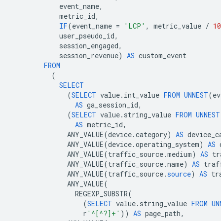
event_name
,
metric_id
,
IF
(
event_name
=
'LCP'
,
metric_value
/
10
user_pseudo_id
,
session_engaged
,
session_revenue
)
AS
custom_event
FROM
(
SELECT
(
SELECT
value
.
int_value
FROM
UNNEST
(
ev
AS
ga_session_id
,
(
SELECT
value
.
string_value
FROM
UNNEST
AS
metric_id
,
ANY_VALUE
(
device
.
category
)
AS
device_c
ANY_VALUE
(
device
.
operating_system
)
AS
ANY_VALUE
(
traffic_source
.
medium
)
AS
tr
ANY_VALUE
(
traffic_source
.
name
)
AS
traf
ANY_VALUE
(
traffic_source
.
source
)
AS
tr
ANY_VALUE
(
REGEXP_SUBSTR
(
(
SELECT
value
.
string_value
FROM
UN
r
'^[^?]+'
))
AS
page_path
,