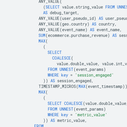
ANY_VALUE
(
(
SELECT
value
.
string_value
FROM
UNNE
AS
debug_target
,
ANY_VALUE
(
user_pseudo_id
)
AS
user_pseu
ANY_VALUE
(
geo
.
country
)
AS
country
,
ANY_VALUE
(
event_name
)
AS
event_name
,
SUM
(
ecommerce
.
purchase_revenue
)
AS
ses
MAX
(
(
SELECT
COALESCE
(
value
.
double_value
,
value
.
int_v
FROM
UNNEST
(
event_params
)
WHERE
key
=
'session_engaged'
))
AS
session_engaged
,
TIMESTAMP_MICROS
(
MAX
(
event_timestamp
)
MAX
(
(
SELECT
COALESCE
(
value
.
double_value
FROM
UNNEST
(
event_params
)
WHERE
key
=
'metric_value'
))
AS
metric_value
,
FROM