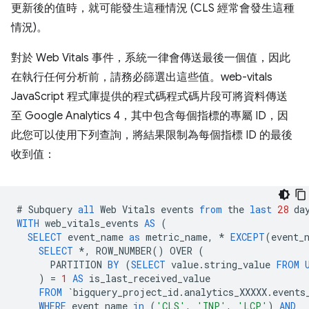
更新後的值時，就可能發生這種情況 (CLS 經常會發生這種
情況)。
對於 Web Vitals 事件，系統一律會傳送最後一個值，因此
在執行任何分析前，請務必篩選出這些值。web-vitals
JavaScript 程式庫提供的程式碼程式碼片段可將資料傳送
至 Google Analytics 4，其中包含每個指標的專屬 ID，因
此您可以使用下列查詢，將結果限制為每個指標 ID 的最後
收到值：
#
Subquery
all
Web
Vitals
events
from
the
last
28
da
WITH
web_vitals_events
AS
(
SELECT
event_name
as
metric_name
,
*
EXCEPT
(
event_
SELECT
*
,
ROW_NUMBER
()
OVER
(
PARTITION
BY
(
SELECT
value
.
string_value
FROM
)
=
1
AS
is_last_received_value
FROM
`
bigquery_project_id
.
analytics_XXXXX
.
events
WHERE
event_name
in
(
'CLS'
,
'INP'
,
'LCP'
)
AND