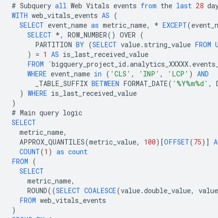
#
Subquery
all
Web
Vitals
events
from
the
last
28
da
WITH
web_vitals_events
AS
(
SELECT
event_name
as
metric_name
,
*
EXCEPT
(
event_
SELECT
*
,
ROW_NUMBER
()
OVER
(
PARTITION
BY
(
SELECT
value
.
string_value
FROM
)
=
1
AS
is_last_received_value
FROM
`
bigquery_project_id
.
analytics_XXXXX
.
events
WHERE
event_name
in
(
'CLS'
,
'INP'
,
'LCP'
)
AND
_TABLE_SUFFIX
BETWEEN
FORMAT_DATE
(
'%Y%m%d'
,
)
WHERE
is_last_received_value
)
#
Main
query
logic
SELECT
metric_name
,
APPROX_QUANTILES
(
metric_value
,
100
)[
OFFSET
(
75
)]
A
COUNT
(
1
)
as
count
FROM
(
SELECT
metric_name
,
ROUND
((
SELECT
COALESCE
(
value
.
double_value
,
value
FROM
web_vitals_events
)