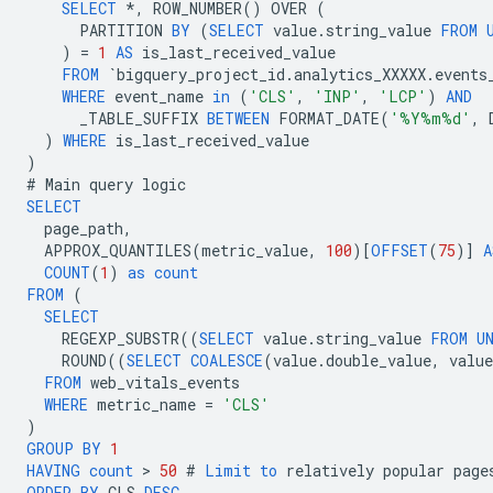
SELECT
*
,
ROW_NUMBER
()
OVER
(
PARTITION
BY
(
SELECT
value
.
string_value
FROM
)
=
1
AS
is_last_received_value
FROM
`
bigquery_project_id
.
analytics_XXXXX
.
events
WHERE
event_name
in
(
'CLS'
,
'INP'
,
'LCP'
)
AND
_TABLE_SUFFIX
BETWEEN
FORMAT_DATE
(
'%Y%m%d'
,
)
WHERE
is_last_received_value
)
#
Main
query
logic
SELECT
page_path
,
APPROX_QUANTILES
(
metric_value
,
100
)[
OFFSET
(
75
)]
A
COUNT
(
1
)
as
count
FROM
(
SELECT
REGEXP_SUBSTR
((
SELECT
value
.
string_value
FROM
U
ROUND
((
SELECT
COALESCE
(
value
.
double_value
,
value
FROM
web_vitals_events
WHERE
metric_name
=
'CLS'
)
GROUP
BY
1
HAVING
count
 > 
50
#
Limit
to
relatively
popular
page
ORDER
BY
CLS
DESC