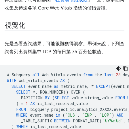
再次提醒，您可以參閱「
在實地偵錯成效
」一文，瞭解如何
收集及傳送各項 Core Web Vitals 指標的偵錯資訊。
視覺化
光是查看查詢結果，可能很難獲得洞察。舉例來說，下列查
詢會列出資料集中 LCP 的每日第 75 百分位數值。
#
Subquery
all
Web
Vitals
events
from
the
last
28
da
WITH
web_vitals_events
AS
(
SELECT
event_name
as
metric_name
,
*
EXCEPT
(
event_
SELECT
*
,
ROW_NUMBER
()
OVER
(
PARTITION
BY
(
SELECT
value
.
string_value
FROM
)
=
1
AS
is_last_received_value
FROM
`
bigquery_project_id
.
analytics_XXXXX
.
events
WHERE
event_name
in
(
'CLS'
,
'INP'
,
'LCP'
)
AND
_TABLE_SUFFIX
BETWEEN
FORMAT_DATE
(
'%Y%m%d'
,
)
WHERE
is_last_received_value