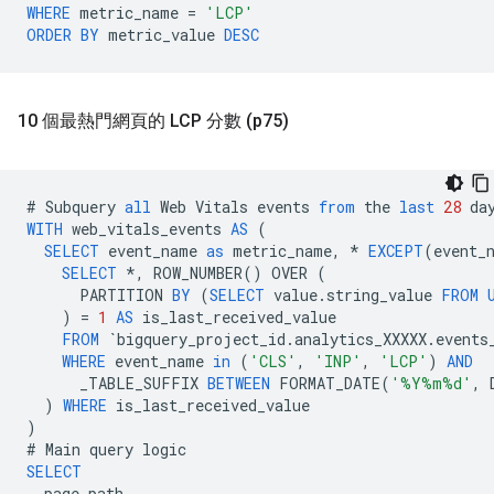
WHERE
metric_name
=
'LCP'
ORDER
BY
metric_value
DESC
10 個最熱門網頁的 LCP 分數 (p75)
#
Subquery
all
Web
Vitals
events
from
the
last
28
da
WITH
web_vitals_events
AS
(
SELECT
event_name
as
metric_name
,
*
EXCEPT
(
event_
SELECT
*
,
ROW_NUMBER
()
OVER
(
PARTITION
BY
(
SELECT
value
.
string_value
FROM
)
=
1
AS
is_last_received_value
FROM
`
bigquery_project_id
.
analytics_XXXXX
.
events
WHERE
event_name
in
(
'CLS'
,
'INP'
,
'LCP'
)
AND
_TABLE_SUFFIX
BETWEEN
FORMAT_DATE
(
'%Y%m%d'
,
)
WHERE
is_last_received_value
)
#
Main
query
logic
SELECT
page_path
,