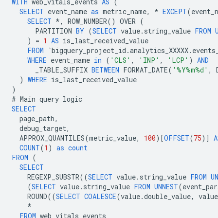
WITH
web_vitals_events
AS
(
SELECT
event_name
as
metric_name
,
*
EXCEPT
(
event_
SELECT
*
,
ROW_NUMBER
()
OVER
(
PARTITION
BY
(
SELECT
value
.
string_value
FROM
)
=
1
AS
is_last_received_value
FROM
`
bigquery_project_id
.
analytics_XXXXX
.
events
WHERE
event_name
in
(
'CLS'
,
'INP'
,
'LCP'
)
AND
_TABLE_SUFFIX
BETWEEN
FORMAT_DATE
(
'%Y%m%d'
,
)
WHERE
is_last_received_value
)
#
Main
query
logic
SELECT
page_path
,
debug_target
,
APPROX_QUANTILES
(
metric_value
,
100
)[
OFFSET
(
75
)]
A
COUNT
(
1
)
as
count
FROM
(
SELECT
REGEXP_SUBSTR
((
SELECT
value
.
string_value
FROM
U
(
SELECT
value
.
string_value
FROM
UNNEST
(
event_par
ROUND
((
SELECT
COALESCE
(
value
.
double_value
,
value
*
FROM
web_vitals_events