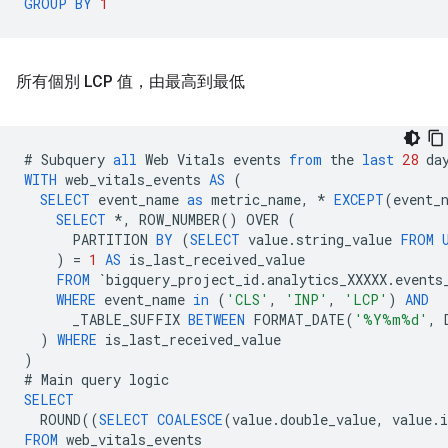
GROUP
BY
1
所有個別 LCP 值，由最高到最低
#
Subquery
all
Web
Vitals
events
from
the
last
28
da
WITH
web_vitals_events
AS
(
SELECT
event_name
as
metric_name
,
*
EXCEPT
(
event_
SELECT
*
,
ROW_NUMBER
()
OVER
(
PARTITION
BY
(
SELECT
value
.
string_value
FROM
)
=
1
AS
is_last_received_value
FROM
`
bigquery_project_id
.
analytics_XXXXX
.
events
WHERE
event_name
in
(
'CLS'
,
'INP'
,
'LCP'
)
AND
_TABLE_SUFFIX
BETWEEN
FORMAT_DATE
(
'%Y%m%d'
,
)
WHERE
is_last_received_value
)
#
Main
query
logic
SELECT
ROUND
((
SELECT
COALESCE
(
value
.
double_value
,
value
.
i
FROM
web_vitals_events