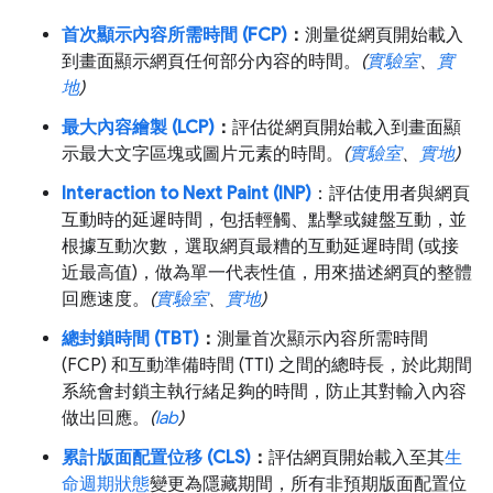
首次顯示內容所需時間 (FCP)
：
測量從網頁開始載入
到畫面顯示網頁任何部分內容的時間。
(
實驗室
、
實
地
)
最大內容繪製 (LCP)
：
評估從網頁開始載入到畫面顯
示最大文字區塊或圖片元素的時間。
(
實驗室
、
實地
)
Interaction to Next Paint (INP)
：評估使用者與網頁
互動時的延遲時間，包括輕觸、點擊或鍵盤互動，並
根據互動次數，選取網頁最糟的互動延遲時間 (或接
近最高值)，做為單一代表性值，用來描述網頁的整體
回應速度。
(
實驗室
、
實地
)
總封鎖時間 (TBT)
：
測量首次顯示內容所需時間
(FCP) 和互動準備時間 (TTI) 之間的總時長，於此期間
系統會封鎖主執行緒足夠的時間，防止其對輸入內容
做出回應。
(
lab
)
累計版面配置位移 (CLS)
：
評估網頁開始載入至其
生
命週期狀態
變更為隱藏期間，所有非預期版面配置位