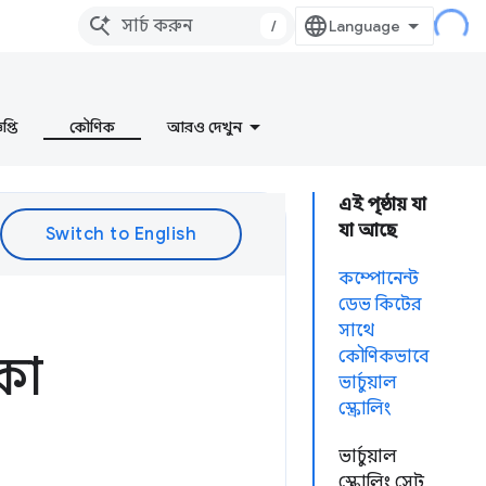
/
প্তি
কৌণিক
আরও দেখুন
এই পৃষ্ঠায় যা
যা আছে
কম্পোনেন্ট
ডেভ কিটের
সাথে
কা
কৌণিকভাবে
ভার্চুয়াল
স্ক্রোলিং
ভার্চুয়াল
স্ক্রোলিং সেট