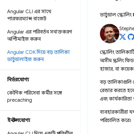
Angular CLI এর সাথে
ভার্চুয়াল স্ক্রোল
পারফরম্যান্স বাজেট
Stephe
Angular এর পরিবর্তন সনাক্তকরণ
অপ্টিমাইজ করুন
Angular CDK দিয়ে বড় তালিকা
স্ক্রোলিং তালিকা
ভার্চুয়ালাইজ করুন
অসীম স্ক্রলিং ফিড
হাজার, বা কয়েক 
নির্ভরযোগ্য
বড় তালিকাগুলি
রেন্ডার করতে হবে
কৌণিক পরিসেবা কর্মীর সঙ্গে
এবং কার্যকারিতা
precaching
ব্যবহারকারীরা যখ
ইনস্টলযোগ্য
পরিচালিত করে।
Angular CLI দিয়ে একটি প্রগতিশীল