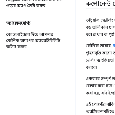
কম্পোনেন্ট 
ওয়েব অ্যাপ তৈরি করুন
ভার্চুয়াল স্ক্রো
অ্যাক্সেসযোগ্য
বড় তালিকার ছাপ 
কোডলাইজার দিয়ে আপনার
ধরে রাখার বা পৃষ্
কৌণিক অ্যাপের অ্যাক্সেসিবিলিটি
কৌণিক ভাষায়,
ক
অডিট করুন
পুনরাবৃত্তি করে
স্ক্রলিং স্বয়ংক্র
করবে।
একবারে সম্পূর্ণ 
রেন্ডার করা হবে
করা হয়, যদি ইচ্
এই পোস্টের বাকি
অ্যাপ্লিকেশনটিত