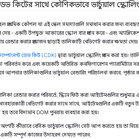
ডেভ কিটের সাথে কৌণিকভাবে ভার্চুয়াল স্ক্রোলি
লিং হল প্রাথমিক কৌশল যা এই স্কেল সমস্যাগুলি সমাধান করার জন্য ব্যবহৃত হ
দেয় - একটি উপযুক্ত আকারের স্ক্রোল বার প্রদান করে - এবং অ্যাপ্ল
ঠায় রেন্ডার করার প্রয়োজন ছাড়াই তালিকাটি নেভিগেট করার ক্ষমতা দেয়৷
ম্পোনেন্ট ডেভ কিট (CDK)
দ্বারা ভার্চুয়াল স্ক্রোলিং প্রদান করা হয়
ন তা পরিবর্তন করে এবং কয়েকটি অতিরিক্ত কনফিগারেশন প্যারামিটার স
িয়ভাবে আপনার তালিকাগুলির ভার্চুয়াল রেন্ডারিং পরিচালনা করবে, পৃষ্ঠার কর
তালিকা রেন্ডার করার পরিবর্তে, স্ক্রিনে ফিট করা আইটেমগুলির শুধুম
। ব্যবহারকারী নেভিগেট করার সাথে সাথে, আইটেমগুলির একটি নতুন উ
ছা হয় তবে বিদ্যমান DOM পুনরায় ব্যবহার করা হয়।
 অংশটি কীভাবে বেসিক ভার্চুয়াল স্ক্রোলিং সেট আপ করতে হয় তা নিয
ে একটি সম্পূর্ণ কাজের উদাহরণ দেখতে পারেন: