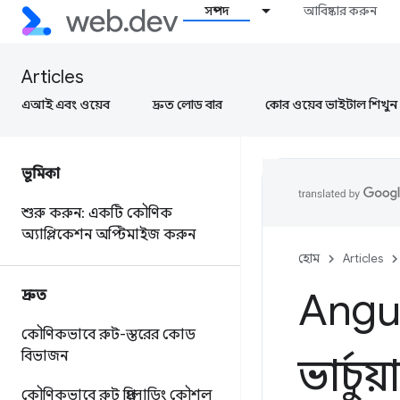
সম্পদ
আবিষ্কার করুন
Articles
এআই এবং ওয়েব
দ্রুত লোড বার
কোর ওয়েব ভাইটাল শিখুন
ভূমিকা
শুরু করুন: একটি কৌণিক
অ্যাপ্লিকেশন অপ্টিমাইজ করুন
হোম
Articles
Angul
দ্রুত
কৌণিকভাবে রুট-স্তরের কোড
বিভাজন
ভার্চ
কৌণিকভাবে রুট প্রিলোডিং কৌশল