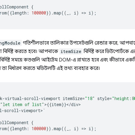
ollComponent
{
rom
({
length
:
100000
})
.
map
((
_
,
i
)
=
>
i
);
ngModule
গতিশীলভাবে তালিকার উপসেটগুলি রেন্ডার করে, আপনাকে স্
া নির্দিষ্ট করতে হবে। আপনাকে
itemSize
নির্দিষ্ট করে ভিউপোর্টকে এর
নির্দিষ্ট সময়ে কতগুলি আইটেম DOM-এ রাখতে হবে এবং কীভাবে একটি
ে তা নির্ধারণ করতে মডিউলটি এই তথ্য ব্যবহার করে।
k
-
virtual
-
scroll
-
viewport
itemSize
=
"18"
style
=
"height:8
"let item of list"
>
{{
item
}}
<
/
div
l
-
scroll
-
viewport
>
`
ollComponent
{
rom
({
length
:
100000
})
.
map
((
_
,
i
)
=
>
i
);