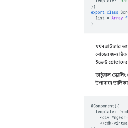
template
:
`<d
})
export
class
Scr
list
=
Array
.
f
}
যখন ব্রাউজার অ্
নোডের জন্য ঠিক 
ইভেন্ট শ্রোতাদের
ভার্চুয়াল স্ক্
উপাদানে তালিকাট
@
Component
({
template
:
`
<
cd
<
div
*
ngFor
=
<
/
cdk
-
virtua