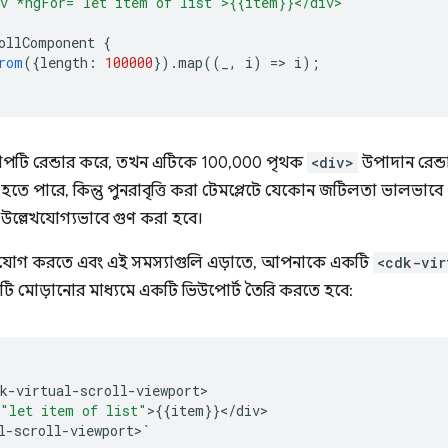
iv *ngFor="let item of list">{{item}}</div>`
ollComponent
{
rom
({
length
:
100000
}).
map
((
_
,
i
)
=
>
i
);
যাপটি রেন্ডার করে, তখন এটিকে 100,000 পৃথক
<div>
উপাদান রেন্ড
হতে পারে, কিন্তু পুনরাবৃত্তি করা টেমপ্লেটে যেকোন জটিলতা ভালভা
 উল্লেখযোগ্যভাবে গুণ করা হবে।
রোলিং যোগ করতে এবং এই সমস্যাগুলি এড়াতে, আপনাকে একটি
<cdk-vir
ি মোড়ানোর মাধ্যমে একটি ভিউপোর্ট তৈরি করতে হবে:
k
-
virtual
-
scroll
-
viewport
"let item of list"
>
{{
item
}}
<
/
div
l
-
scroll
-
viewport
>
`