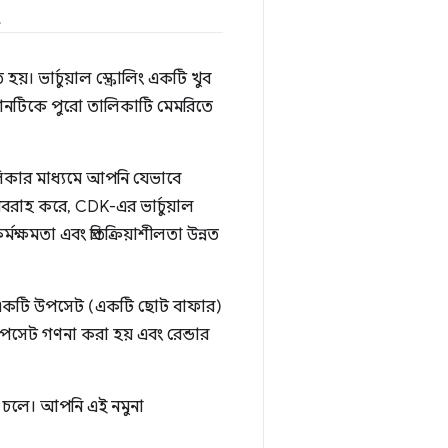
ং
য়। ভার্চুয়াল স্ক্রোলিং একটি খুব
িকেশনটিকে পুরো তালিকাটি মেমরিতে
। তালিকার মাধ্যমে আপনি যেভাবে
রবরাহ করে, CDK-এর ভার্চুয়াল
্মক্ষমতা এবং প্রতিক্রিয়াশীলতা উন্নত
াত্র একটি উপসেট (একটি ছোট বাফার)
পসেট গণনা করা হয় এবং রেন্ডার
়ে চলে। আপনি এই নমুনা