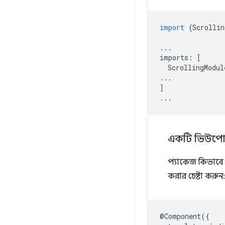
import
{
Scrollin
...
imports
:
[
ScrollingModul
...
]
...
একটি ভিউপোর
প্যাকেজ কিভাবে 
করার চেষ্টা করুন:
@
Component
({