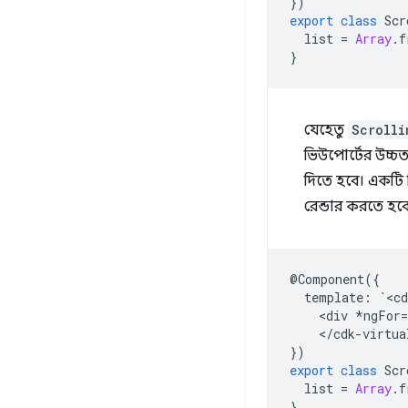
})
export
class
Scr
list
=
Array
.
f
}
যেহেতু
Scrolli
ভিউপোর্টের উচ্চত
দিতে হবে। একটি 
রেন্ডার করতে হব
@
Component
({
template
:
`
<
cd
<
div
*
ngFor
=
<
/
cdk
-
virtua
})
export
class
Scr
list
=
Array
.
f
}