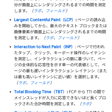
分が画面上にレンダリングされるまでの時間を測定
します。
（
ラボ
、
フィールド
）
Largest Contentful Paint（LCP）
:
ページの読み込
みを開始してから、最大のテキスト ブロックまたは
画像要素が画面上にレンダリングされるまでの時間
を測定します。
（
ラボ
、
フィールド
）
Interaction to Next Paint（INP）
: ページで行われ
たタップ、クリック、キーボード操作のレイテンシ
を測定し、インタラクションの数に基づいて、ペー
ジの全体的な応答性を示す単一の代表値として、ペ
ージの最も遅いインタラクション レイテンシ（また
は最も高いレイテンシに近い値）を選択します。
（
ラボ
、
フィールド
）
Total Blocking Time（TBT）
:
FCP から TTI の間で
メインスレッドが入力に応答できないほど長くブロ
ックされた合計時間を測定します。
（
ラボ
）