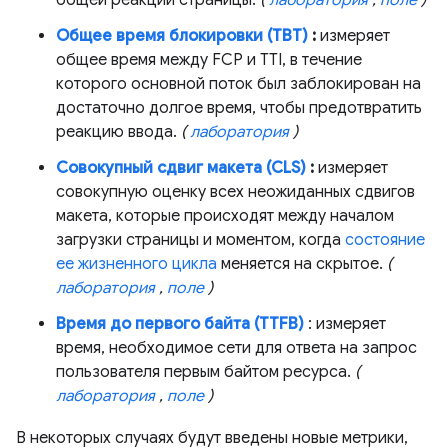
общей реакции страницы.
(
лаборатория
,
поле
)
Общее время блокировки (TBT)
:
измеряет
общее время между FCP и TTI, в течение
которого основной поток был заблокирован на
достаточно долгое время, чтобы предотвратить
реакцию ввода.
(
лаборатория
)
Совокупный сдвиг макета (CLS)
:
измеряет
совокупную оценку всех неожиданных сдвигов
макета, которые происходят между началом
загрузки страницы и моментом, когда
состояние
ее жизненного цикла
меняется на скрытое.
(
лаборатория
,
поле
)
Время до первого байта (TTFB)
: измеряет
время, необходимое сети для ответа на запрос
пользователя первым байтом ресурса.
(
лаборатория
,
поле
)
В некоторых случаях будут введены новые метрики,