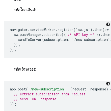
แอป
รหัสไคลเอ็นต์:
navigator
.
serviceWorker
.
register
('
sw
.
js
').
then
(
sw
sw
.
pushManager
.
subscribe
({
/* API key */
}).
then
sendToServer
(
subscription
,
'
/
new
-
subscription
'
});
});
รหัสเซิร์ฟเวอร์:
app
.
post
(
'/new-subscription'
,
(
request
,
response
)
// extract subscription from request
// send 'OK' response
});