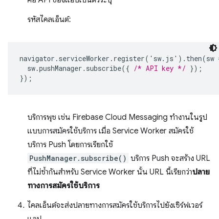
คีย์ API ของแอปเป็นตัวระบุ
รหัสไคลเอ็นต์:
navigator
.
serviceWorker
.
register
('
sw
.
js
').
then
(
sw
sw
.
pushManager
.
subscribe
({
/* API key */
});
});
บริการพุช เช่น Firebase Cloud Messaging ทำงานในรูป
แบบการสมัครใช้บริการ เมื่อ Service Worker สมัครใช้
บริการ Push โดยการเรียกใช้
PushManager.subscribe()
บริการ Push จะสร้าง URL
ที่ไม่ซ้ำกันสำหรับ Service Worker นั้น URL นี้เรียกว่า
ปลาย
ทางการสมัครใช้บริการ
ไคลเอ็นต์จะส่งปลายทางการสมัครใช้บริการไปยังเซิร์ฟเวอร์