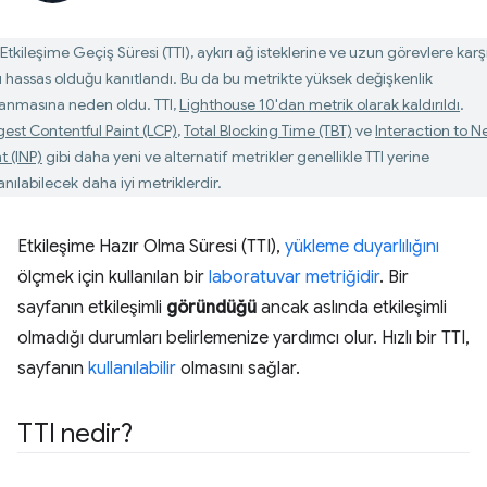
Etkileşime Geçiş Süresi (TTI), aykırı ağ isteklerine ve uzun görevlere karş
rı hassas olduğu kanıtlandı. Bu da bu metrikte yüksek değişkenlik
anmasına neden oldu. TTI,
Lighthouse 10'dan metrik olarak kaldırıldı
.
gest Contentful Paint (LCP)
,
Total Blocking Time (TBT)
ve
Interaction to N
t (INP)
gibi daha yeni ve alternatif metrikler genellikle TTI yerine
anılabilecek daha iyi metriklerdir.
Etkileşime Hazır Olma Süresi (TTI),
yükleme duyarlılığını
ölçmek için kullanılan bir
laboratuvar metriğidir
. Bir
sayfanın etkileşimli
göründüğü
ancak aslında etkileşimli
olmadığı durumları belirlemenize yardımcı olur. Hızlı bir TTI,
sayfanın
kullanılabilir
olmasını sağlar.
TTI nedir?