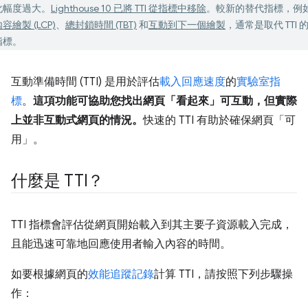
化幅度過大。
Lighthouse 10 已將 TTI 從指標中移除
。較新的替代指標，例
容繪製 (LCP)
、
總封鎖時間 (TBT)
和
互動到下一個繪製
，通常是取代 TTI 
指標。
互動準備時間 (TTI) 是用於評估
載入回應速度
的
實驗室指
標
。
這項功能可協助您找出網頁「看起來」可互動，但實際
上並非互動式網頁的情況。
快速的 TTI 有助於確保網頁「可
用」
。
什麼是 TTI？
TTI 指標會評估從網頁開始載入到其主要子資源載入完成，
且能迅速可靠地回應使用者輸入內容的時間。
如要根據網頁的
效能追蹤記錄
計算 TTI，請按照下列步驟操
作：