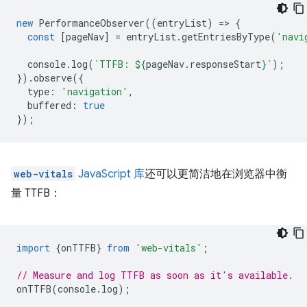
new
PerformanceObserver
((
entryList
)
=
>
{
const
[
pageNav
]
=
entryList
.
getEntriesByType
(
'navi
console
.
log
(
`TTFB: 
${
pageNav
.
responseStart
}
`
);
}).
observe
({
type
:
'navigation'
,
buffered
:
true
});
web-vitals
JavaScript 库
还可以更简洁地在浏览器中衡
量 TTFB：
import
{
onTTFB
}
from
'web-vitals'
;
// Measure and log TTFB as soon as it's available.
onTTFB
(
console
.
log
);