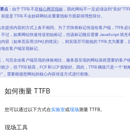
要点
：由于 TTFB 不是
核心网页指标
，因此网站不一定必须达到“良好”TTFB
，前提是 TTFB 不会妨碍网站在重要指标方面获得理想得分。
站在提供内容的方式上各不相同。为了尽快将标记传送给客户端，TTFB 必
不过，如果网站快速传送初始标记，但该标记随后需要 JavaScript 填充
内容（如单页应用 [SPA] 的情况），则实现尽可能低的 TTFB 尤为重要，
快地在客户端呈现标记。
反，与完全由客户端呈现的体验相比，服务器呈现的网站虽然需要的客户
较少，但 TTFB 较高，FCP 和 LCP 值较好。因此，TTFB 阈值只是一个“粗
导”，需要根据您网站的核心内容传送方式进行权衡。
如何衡量 TTFB
您可以通过以下方式在
实验室
或
现场
测量 TTFB。
现场工具