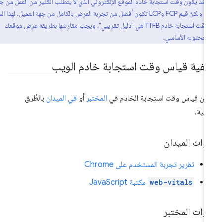
، قد يكون وقت استجابة خادم الموقع الإلكتروني الذي لا يتطلّب الكثير من العمل من جهة
العميل أعلى، ولكنّ قيم FCP وLCP تكون أفضل من تجربة العرض بالكامل من جهة العميل. لهذا السبب،
فإنّ حدود وقت استجابة خادم TTFB هي "دليل تقريبي"، ويجب مقارنتها بطريقة عرض موقعك
 لمحتوىه الأساسي.
يفية قياس وقت استجابة خادم الويب
كن قياس وقت استجابة الخادم في
المختبر
أو
في الميدان
بالطُرق
تالية.
وات الميدان
تقرير تجربة المستخدم على Chrome
web-vitals
مكتبة JavaScript
وات المختبر