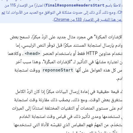
ه لاحقًا باسم
) اعتبارًا من الإصدار 115 من
finalResponseHeadersStart
شكلة في التوافق مع العديد من الأدوات، لذا
تم
 عن هذا التغيير في الإصدار 133 من Chrome
.
ّ "الإشارات المبكرة" هي مجرد مثال جديد على الردّ مبكرًا. تسمح بعض
خوادم بإرسال استجابة المستند مبكرًا قبل توفّر النص الرئيسي، إما
خدام عناوين HTTP فقط أو باستخدام العنصر
<head>
، وكلاهما
كن اعتباره مشابهًا في التأثير لـ "الإشارات المبكّرة". وهذا سبب آخر
ياس كل هذه العوامل على أنّها
reponseStart
ووقت استجابة
خادم.
اك قيمة حقيقية في إعادة إرسال البيانات مبكرًا إذا كان الردّ الكامل
ستغرق بعض الوقت. ومع ذلك، يصعّب ذلك مقارنة وقت استجابة
خادم على مستوى المنصات أو التقنيات المختلفة استنادًا إلى الميزات
تي تستخدمها ومدى تأثير ذلك في قياس وقت استجابة الخادم
مستخدَم. من المهمّ فهم المقياس الذي تقيسّه الأداة التي تستخدمها
دى تأثّره بالمنصّة التي يتمّ قياسها.