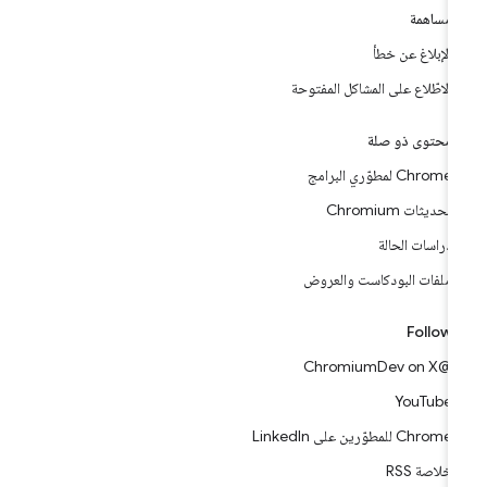
مساهمة
الإبلاغ عن خطأ
الاطّلاع على المشاكل المفتوحة
محتوى ذو صلة
Chrome لمطوّري البرامج
تحديثات Chromium
دراسات الحالة
ملفات البودكاست والعروض
Follow
@ChromiumDev on X
YouTube
Chrome للمطوّرين على LinkedIn
خلاصة RSS