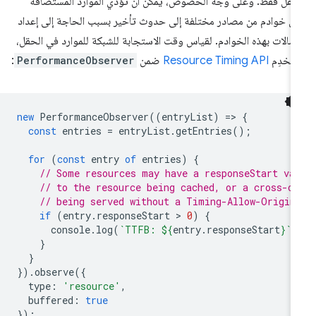
تنقّل فقط. وعلى وجه الخصوص، يمكن أن تؤدي الموارد المستضافة
ى خوادم من مصادر مختلفة إلى حدوث تأخير بسبب الحاجة إلى إعداد
صالات بهذه الخوادم. لقياس وقت الاستجابة للشبكة للموارد في الحقل،
تخدِم
Resource Timing API
ضمن
PerformanceObserver
:
new
PerformanceObserver
((
entryList
)
=
>
{
const
entries
=
entryList
.
getEntries
();
for
(
const
entry
of
entries
)
{
// Some resources may have a responseStart va
// to the resource being cached, or a cross-or
// being served without a Timing-Allow-Origin
if
(
entry
.
responseStart
 > 
0
)
{
console
.
log
(
`TTFB: 
${
entry
.
responseStart
}
`
,
}
}
}).
observe
({
type
:
'resource'
,
buffered
:
true
});