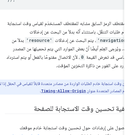
ّ مقتطف الرمز السابق مشابه للمقتطف المستخدَم لقياس وقت استجابة
دم طلبات التنقّل، باستثناء أنّه بدلاً من البحث عن إدخالات
'navigation
، يتم البحث عن إدخالات
'resource'
بدلاً من
ك. ويُرجى العِلم أيضًا أنّ بعض الموارد التي يتم تحميلها من المصدر
أساسي قد تعرض القيمة
0
، لأنّ الاتصال مفتوحًا بالفعل أو يتم استرداد
مورد على الفور من ذاكرة التخزين المؤقت.
ون وقت استجابة خادم الطلبات الواردة من مصادر متعددة قابلاً للقياس في الحقل إذا لم
م المصادر المتعددة عنوان
.
Timing-Allow-Origin
يفية تحسين وقت الاستجابة للصفحة
حصول على إرشادات حول تحسين وقت استجابة خادم موقعك