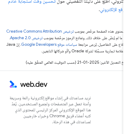
إلكتروني، اطّلِع على دليلنا التفصيلي حول
تحسين وقت استجابة خادم
موقع الإلكتروني
.
ّ محتوى هذه الصفحة مرخّص بموجب
ترخيص Creative Commons Attribution
4‏
ما لم يُنصّ على خلاف ذلك، ونماذج الرموز مرخّصة بموجب
ترخيص Apache 2.0‏
.
اطّلاع على التفاصيل، يُرجى مراجعة
سياسات موقع Google Developers‏
. إنّ Java
لامة تجارية مسجَّلة لشركة Oracle و/أو شركائها التابعين.
التعديل الأخير: 2025-01-21 (حسب التوقيت العالمي المتفَّق عليه)
نريد مساعدتك في إنشاء مواقع إلكترونية رائعة وسريعة
وآمنة تعمل عبر المتصفحات ولجميع المستخدمين. يُعدّ
هذا الموقع الإلكتروني المركز الرئيسي للمحتوى الذي
كتبه أعضاء فريق Chrome وخبراء خارجيين
لمساعدتك في هذه الرحلة.