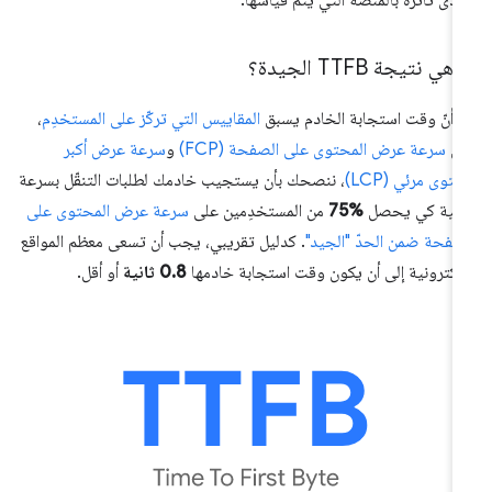
 هي نتيجة TTFB الجيدة؟
ا أنّ وقت استجابة الخادم يسبق
المقاييس التي تركّز على المستخدِم
،
ثل
سرعة عرض المحتوى على الصفحة (FCP)
و
سرعة عرض أكبر
توى مرئي (LCP)
، ننصحك بأن يستجيب خادمك لطلبات التنقّل بسرعة
فية كي يحصل
%75
من المستخدِمين على
سرعة عرض المحتوى على
صفحة ضمن الحدّ "الجيد"
. كدليل تقريبي، يجب أن تسعى معظم المواقع
إلكترونية إلى أن يكون وقت استجابة خادمها
0.8 ثانية
أو أقل.