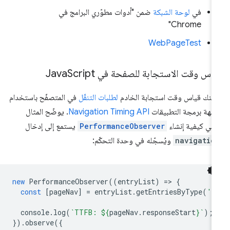
في
لوحة الشبكة
ضمن "أدوات مطوّري البرامج في
Chrome"
WebPageTest
اس وقت الاستجابة للصفحة في Java
Script
كنك قياس وقت استجابة الخادم
لطلبات التنقّل
في المتصفّح باستخدام
جهة برمجة التطبيقات
Navigation Timing API
. يوضّح المثال
تالي كيفية إنشاء
PerformanceObserver
يستمع إلى إدخال
navigatio
ويُسجّله في وحدة التحكّم:
new
PerformanceObserver
((
entryList
)
=
>
{
const
[
pageNav
]
=
entryList
.
getEntriesByType
(
'n
console
.
log
(
`TTFB: 
${
pageNav
.
responseStart
}
`
);
}).
observe
({