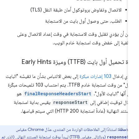
الاتصال وتفاوض بروتوكول أمان طبقة النقل (TLS)
الطلب، حتى وصول أول بايت من الاستجابة
كن أن يؤدي تقليل وقت الاستجابة في وقت إعداد الاتصال وعلى
خلفية إلى خفض وقت استجابة خادم الويب.
 تحميل أول بايت (TTFB) وميزة Early Hints
دي إدخال
103 إشارات مبكرة
إلى بعض الالتباس بشأن ما تقيسّه "البايت
الأول" من وقت استجابة خادم TTFB. يتم احتساب 103 تلميحات مبكّرة
ى أنّها "البايت الأول".
finalResponseHeadersStart
هو
خال توقيت إضافي إلى
responseStart
يقيس بداية استجابة
ستند النهائية (عادةً استجابة HTTP 200) التي سيتم قياسها.
ملاحظة:
استنادًا إلى الملاحظات الواردة من المنتدى، عدّل Chrome مقياس
(وبالتالي مقياس TTFB) ليبدأ بوقت استجابة المستند النهائي (الذي تم
responseSt