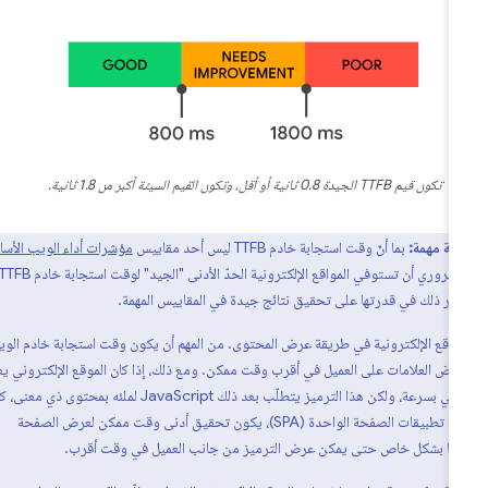
تكون قيم TTFB الجيدة 0.8 ثانية أو أقل، وتكون القيم السيئة أكبر من 1.8 ثانية.
ظة مهمة:
بما أنّ وقت استجابة خادم TTFB ليس أحد مقاييس
مؤشرات أداء الويب الأساسية
،
ليس من الضروري أن تستوفي المواقع الإلكترونية الحدّ الأدنى "الجيد" لوقت استجابة خادم TTFB،
ؤثر ذلك في قدرتها على تحقيق نتائج جيدة في المقاييس المهمة.
واقع الإلكترونية في طريقة عرض المحتوى. من المهم أن يكون وقت استجابة خادم الويب
عرض العلامات على العميل في أقرب وقت ممكن. ومع ذلك، إذا كان الموقع الإلكتروني يعرض
الترميز الأولي بسرعة، ولكن هذا الترميز يتطلّب بعد ذلك JavaScript لملئه بمحتوى ذي معنى، كما
هو الحال مع تطبيقات الصفحة الواحدة (SPA)، يكون تحقيق أدنى وقت ممكن لعرض الصفحة