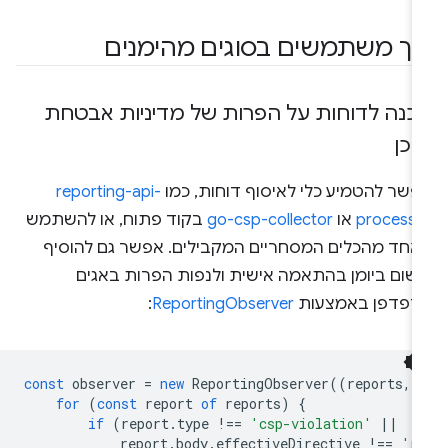
יך משתמשים בסוגים מהימנים
כנה לדוחות על הפרות של מדיניות אבטחת
וכן
פשר להטמיע כלי לאיסוף דוחות, כמו
reporting-api-
processo
או
go-csp-collector
בקוד פתוח, או להשתמש
אחד מהכלים המסחריים המקבילים. אפשר גם להוסיף
ישום ביומן בהתאמה אישית ולנפות הפרות באגים
דפדפן באמצעות
ReportingObserver
:
const
observer
=
new
ReportingObserver
((
reports
,
for
(
const
report
of
reports
)
{
if
(
report
.
type
!==
'csp-violation'
||
report
.
body
.
effectiveDirective
!==
'r