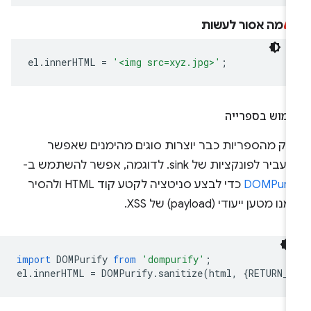
מה אסור לעשות
el
.
innerHTML
=
'<img src=xyz.jpg>'
;
ימוש בספרייה
לק מהספריות כבר יוצרות סוגים מהימנים שאפשר
ביר לפונקציות של sink. לדוגמה, אפשר להשתמש ב-
DOMPurif
כדי לבצע סניטציה לקטע קוד HTML ולהסיר
ו מטען ייעודי (payload) של XSS.
import
DOMPurify
from
'dompurify'
;
el
.
innerHTML
=
DOMPurify
.
sanitize
(
html
,
{
RETURN_