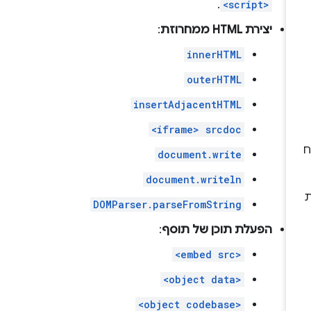
.
<script>
יצירת HTML ממחרוזת
:
innerHTML
outerHTML
insertAdjacentHTML
<iframe> srcdoc
document.write
document.writeln
DOMParser.parseFromString
הפעלת תוכן של תוסף
:
<embed src>
<object data>
<object codebase>