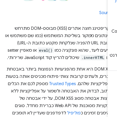
Sourc
סקריפטינג חוצה אתרים (XSS) מבוסס-DOM מתרחש
שנתונים מ
מקור
בשליטת המשתמש (כמו שם משתמש או
כתובת URL להפניה שנלקחת מקטע כתובת ה-URL)
יעים ל
יעד
, שהוא פונקציה כמו
eval()
או מאפיין setter
מו
.innerHTML
שיכולים להריץ קוד JavaScript שרירותי.
‫DOM XSS היא אחת מהפגיעויות הנפוצות ביותר באבטחת
תרים, ולעתים קרובות צוותי פיתוח מכניסים אותה בטעות
אפליקציות שלהם. 
Trusted Types
מספק לכם את הכלים
כתוב, לבדוק את האבטחה ולשמור על אפליקציות ללא
פרצות אבטחה מסוג DOM XSS, על ידי אבטחה של
פונקציות מסוכנות של Web API כברירת מחדל. סוגים
ימנים זמינים כ
פוליפיל
לדפדפנים שעדיין לא תומכים