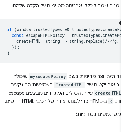
הימנים שמחיל כללי אבטחה מסוימים על הקלט שלהם:
if
(
window
.
trustedTypes
 && 
trustedTypes
.
createPol
const
escapeHTMLPolicy
=
trustedTypes
.
createPol
createHTML
:
string
=
>
string
.
replace
(
/
\<
/
g
,
'
});
}
קוד הזה יוצר מדיניות בשם
myEscapePolicy
שיכולה
צור אובייקטים של
TrustedHTML
באמצעות הפונקציה
createHTML(
שלה. הכללים המוגדרים מבצעים escape
תווים
<
ב-HTML כדי למנוע יצירה של רכיבי HTML חדשים.
ך משתמשים במדיניות: