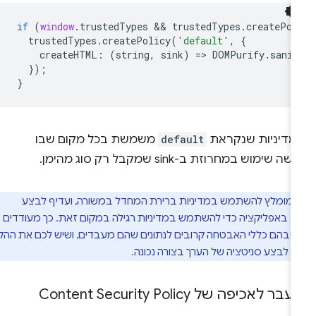
if
(
window
.
trustedTypes
 && 
trustedTypes
.
createPol
trustedTypes
.
createPolicy
(
'default'
,
{
createHTML
:
(
string
,
sink
)
=
>
DOMPurify
.
sanit
});
}
מדיניות שנקראת
default
משמשת בכל מקום שבו
שה שימוש במחרוזת ב-sink שמקבל רק סוג מהימן.
מומלץ להשתמש במדיניות ברירת המחדל במשורה, ועדיף לבצע
נג באפליקציה כדי להשתמש במדיניות רגילה במקום זאת. כך מעודדים
 שבהם כללי האבטחה קרובים לנתונים שהם מעבדים, ושיש לכם את ההקשר
 לבצע סניטציה של הערך בצורה נכונה.
בר לאכיפה של Content Security Policy