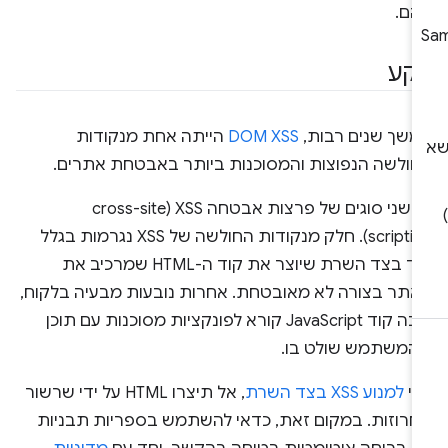
הם.
קע
משך שנים רבות,
DOM XSS
הייתה אחת מנקודות
חולשה הנפוצות והמסוכנות ביותר באבטחת אתרים.
יש שני סוגים של פרצות אבטחה XSS‏ (cross-site
scripting). חלק מנקודות החולשה של XSS נגרמות בגלל
קוד בצד השרת שיוצר את קוד ה-HTML שמרכיב את
אתר בצורה לא מאובטחת. אחרות נובעות מבעיה בלקוח,
שבה קוד JavaScript קורא לפונקציות מסוכנות עם תוכן
המשתמש שולט בו.
די
למנוע XSS בצד השרת
, אל תיצרו HTML על ידי שרשור
חרוזות. במקום זאת, כדאי להשתמש בספריות תבניות