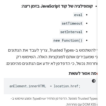
קומפילציה של קוד JavaScript בזמן ריצה
:
eval
setTimeout
setInterval
new Function()
כדי להשתמש ב-Trusted Types, צריך לעבד את הנתונים
פני שמעבירים אותם לפונקציות האלה. השימוש רק
חרוזת נכשל, כי הדפדפן לא יודע אם הנתונים מהימנים:
מה אסור לעשות
anElement
.
innerHTML
=
location
.
href
;
T מופעל, הדפדפן מחזיר
TypeError
ומונע שימוש ב-
DOM XSS s עם מחרוזת.