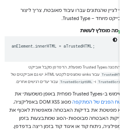
י לציין שהנתונים עברו עיבוד מאובטח, צריך ליצור
בייקט מיוחד – Trusted Type.
מה מומלץ לעשות
anElement
.
innerHTML
=
aTrustedHTML
;
ה Trusted Types מופעלת, הדפדפן מקבל אובייקט
TrustedHTM
עבור sinks שמצפים לקטעי HTML. יש גם אובייקטים של
TrustedScrip
ו-
TrustedScriptURL
עבור יעדים רגישים אחרים.
ש ב-Trusted Types מפחית באופן משמעותי את
טח הפנים של המתקפה
מסוג DOM XSS באפליקציה.
יא מפשטת את בדיקות האבטחה ומאפשרת לאכוף את
דיקות האבטחה מבוססות-הסוג שמתבצעות בזמן
מפילציה, ניתוח קוד או איגוד קוד בזמן ריצה בדפדפן.