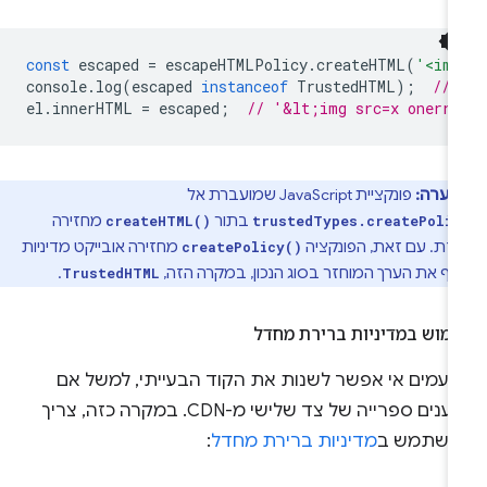
const
escaped
=
escapeHTMLPolicy
.
createHTML
(
'<img
console
.
log
(
escaped
instanceof
TrustedHTML
);
// 
el
.
innerHTML
=
escaped
;
// '&lt;img src=x onerro
הערה:
פונקציית JavaScript שמועברת אל
בתור
מחזירה
createHTML()
trustedTypes.createPolic
זת. עם זאת, הפונקציה
מחזירה אובייקט מדיניות
createPolicy()
ף את הערך המוחזר בסוג הנכון, במקרה הזה,
.
TrustedHTML
מוש במדיניות ברירת מחדל
פעמים אי אפשר לשנות את הקוד הבעייתי, למשל אם
טוענים ספרייה של צד שלישי מ-CDN. במקרה כזה, צריך
השתמש ב
מדיניות ברירת מחדל
: