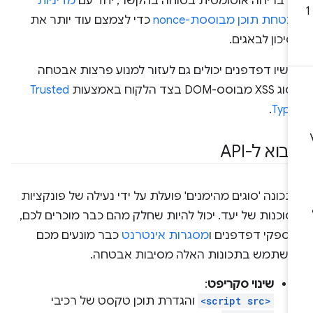
ם בריחה אוטומטית בטוחה בהקשר, יחד עם
מדיניות
טחת תוכן מבוססת-nonce
כדי לצמצם עוד יותר את
יכון לבאגים.
כשיו דפדפנים יכולים גם לעזור למנוע פרצות אבטחה
 מבוסס-DOM בצד הלקוח באמצעות
Trusted
.
Type
בוא ל-API
כונה 'סוגים מהימנים' פועלת על ידי נעילה של פונקציות
וכנות של יעד. יכול להיות שחלק מהם כבר מוכרים לכם,
 ספקי דפדפנים ו
מסגרות אינטרנט
כבר מונעים מכם
השתמש בתכונות האלה מסיבות אבטחה.
שינוי סקריפט
:
<script src>
והגדרת תוכן טקסט של רכיבי