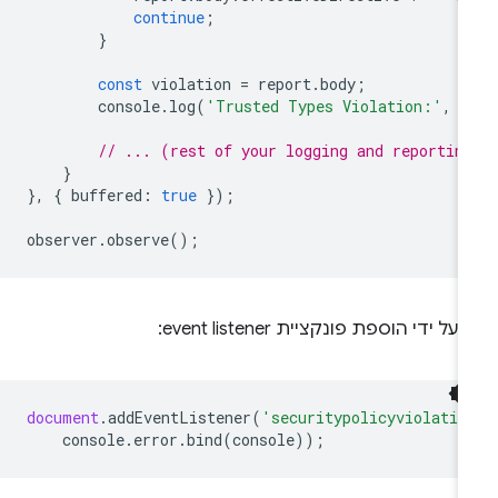
continue
;
}
const
violation
=
report
.
body
;
console
.
log
(
'Trusted Types Violation:'
,
v
// ... (rest of your logging and reportin
}
},
{
buffered
:
true
});
observer
.
observe
();
 על ידי הוספת פונקציית event listener:
document
.
addEventListener
(
'securitypolicyviolatio
console
.
error
.
bind
(
console
));