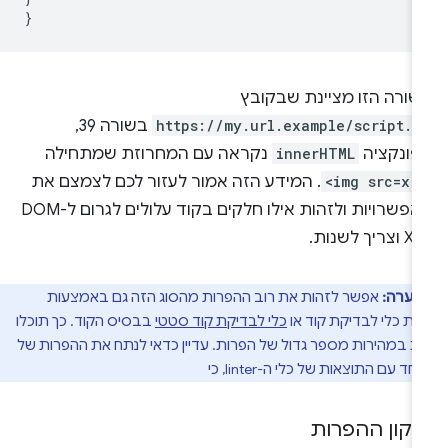
}
שורה הזו מציינת שבקובץ
https://my.url.example/script.j
בשורה 39,
פונקציה
innerHTML
נקראה עם המחרוזת שמתחילה
-
<img src=x
. המידע הזה אמור לעזור לכם לצמצם את
האפשרויות ולזהות אילו חלקים בקוד עלולים לגרום ל-DOM
צריך לשנות.
הערה:
אפשר לזהות את רוב ההפרות מהסוג הזה גם באמצעות
ת כלי לבדיקת קוד או
כלי לבדיקת קוד סטטי
בבסיס הקוד. כך תוכלו
ת במהירות מספר גדול של הפרות. עדיין כדאי לנתח את ההפרות של
י
יקון ההפרות