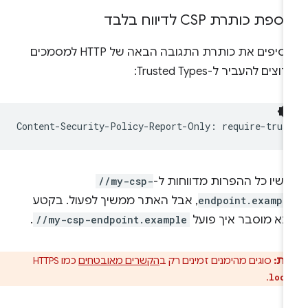
ספת כותרת CSP לדיווח בלבד
מוסיפים את כותרת התגובה הבאה של HTTP למסמכים
וצים להעביר ל-Trusted Types:
כשיו כל ההפרות מדווחות ל-
//my-csp-
endpoint.exampl
, אבל האתר ממשיך לפעול. בקטע
בא מוסבר איך פועל
//my-csp-endpoint.example
.
ות:
סוגים מהימנים זמינים רק ב
הקשרים מאובטחים
כמו HTTPS
.
loca