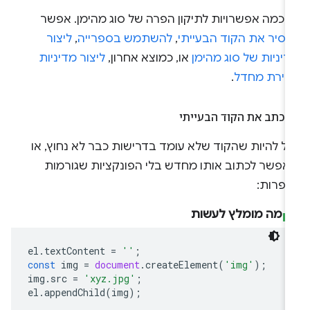
ש כמה אפשרויות לתיקון הפרה של סוג מהימן. אפשר
הסיר את הקוד הבעייתי
,
להשתמש בספרייה
,
ליצור
יניות של סוג מהימן
או, כמוצא אחרון,
ליצור מדיניות
רירת מחדל
.
שכתב את הקוד הבעייתי
ול להיות שהקוד שלא עומד בדרישות כבר לא נחוץ, או
אפשר לכתוב אותו מחדש בלי הפונקציות שגורמות
הפרות:
מה מומלץ לעשות
el
.
textContent
=
''
;
const
img
=
document
.
createElement
(
'img'
);
img
.
src
=
'xyz.jpg'
;
el
.
appendChild
(
img
);