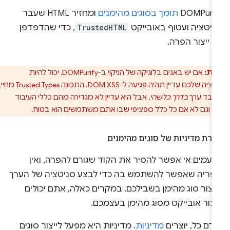
‫DOMPurif
תומך בסוגים מהימנים
ומחזיר HTML שעבר
ניטציה ועטוף באובייקט
TrustedHTML
, כדי שהדפדפן
 ייצור הפרה.
ות:
אם יש באגים בלוגיקה של הניקוי ב-DOMPurify, יכול להיות
שהאפליקציה שלכם עדיין תהיה פגיעה ל-DOM XSS. התכונה Trusted Types מחייבת
עבד ערך
בדרך כלשהי
, אבל היא עדיין לא מגדירה מהם כללי העיבוד
ם, וגם לא אם כל כלל ספציפי שבו אתם משתמשים הוא בטוח.
ירת מדיניות של סוגים מהימנים
פעמים אי אפשר להסיר את הקוד שגורם להפרה, ואין
פריה שאפשר להשתמש בה כדי לבצע סניטציה של הערך
יצור סוג מהימן בשבילכם. במקרים כאלה, אתם יכולים
צור אובייקט מסוג מהימן בעצמכם.
דם כל, יוצרים
מדיניות
. מדיניות היא מפעל לייצור סוגים