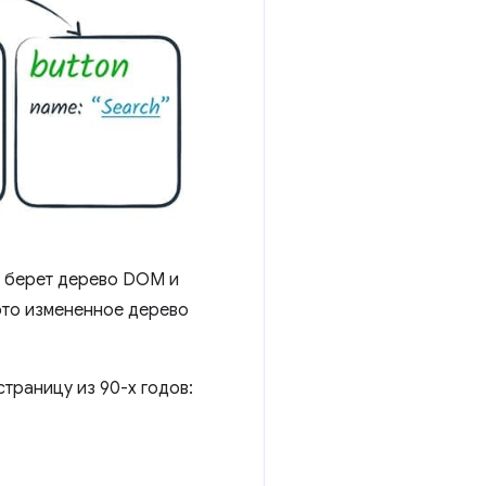
ер берет дерево DOM и
это измененное дерево
траницу из 90-х годов: