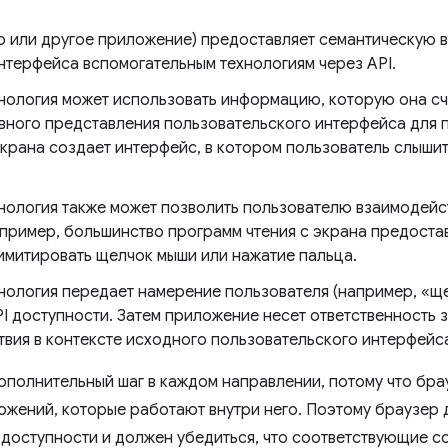
 или другое приложение) предоставляет семантическую 
нтерфейса вспомогательным технологиям через API.
нология может использовать информацию, которую она счи
вного представления пользовательского интерфейса для 
экрана создает интерфейс, в котором пользователь слыши
нология также может позволить пользователю взаимодейс
пример, большинство программ чтения с экрана предоста
имитировать щелчок мыши или нажатие пальца.
нология передает намерение пользователя (например, «щ
I доступности. Затем приложение несет ответственность
вия в контексте исходного пользовательского интерфейс
ополнительный шаг в каждом направлении, потому что бра
ожений, которые работают внутри него. Поэтому браузер
доступности и должен убедиться, что соответствующие с