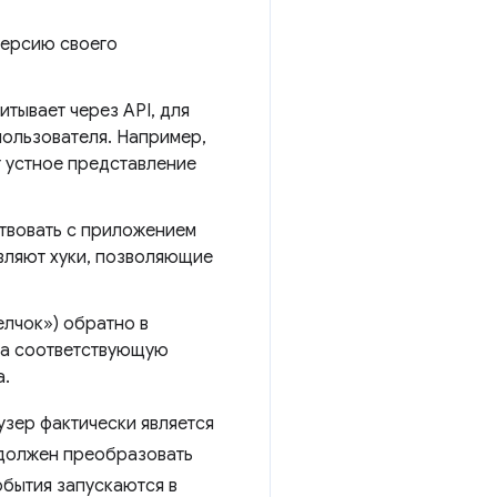
версию своего
тывает через API, для
пользователя. Например,
т устное представление
твовать с приложением
вляют хуки, позволяющие
елчок») обратно в
 за соответствующую
а.
узер фактически является
 должен преобразовать
обытия запускаются в