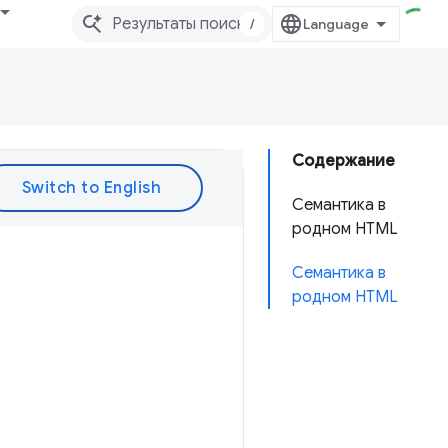
/
Содержание
Семантика в
родном HTML
Семантика в
родном HTML