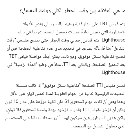
ما هي العلاقة بين وقت الحظر الكلي ووقت التفاعل؟
يتم قياس TBT على مدار فترة زمنية. بالنسبة إلى بعض الأدوات
الاختبارية التي تقيس عادةً عمليات تحميل الصفحات، بما في ذلك
Lighthouse، يتم قياس إجمالي وقت الحظر حتى يصبح مقياس "وقت
التفاعل" متاحًا، لأنّه يساعد في تحديد مدى عدم تفاعلية الصفحة قبل أن
تصبح تفاعلية بشكل موثوق. ومع ذلك، يمكن أيضًا مواصلة قياس TBT
بعد تحميل الصفحة، وبالتالي بعد TTI، مثلاً في وضع "المدّة الزمنية" في
Lighthouse.
تعتبر مقياس TTI الصفحة "تفاعلية بشكل موثوق" إذا كانت سلسلة
التعليمات الرئيسية خالية من المهام الطويلة لمدة خمس ثوانٍ على الأقل.
وهذا يعني أنّ ثلاث مهام تستغرق 51 ملي ثانية موزّعة على مدار 10 ثوانٍ
يمكن أن تؤخّر مقياس TTI بقدر ما تؤخّره مهمة واحدة تستغرق 10 ثوانٍ،
ولكنّ هذين السيناريوهين سيكون لهما تأثير مختلف تمامًا على المستخدم
الذي يحاول التفاعل مع الصفحة.