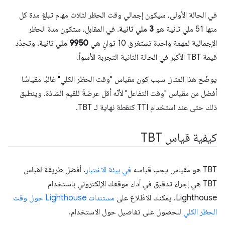
في الحالة الأولى، سيكون إجمالي وقت الحظر لثلاث مهام تبلغ مدة كل
منها 51 ملي ثانية هو
3 ملي ثانية
. في المقابل، ستكون مدة الحظر
الإجمالية لمهمة واحدة تستغرق 10 ثوانٍ هي
9950 ملي ثانية
. وتحدّد
قيمة TBT الأكبر في الحالة الثانية التجربة الأسوأ.
يوضّح هذا المثال سبب كون مقياس "وقت الحظر الكلي" غالبًا مقياسًا
أفضل من مقياس "وقت التفاعل" لأنّه أقل عرضةً للقيم الشاذة. وينطبق
ذلك حتى عند استخدام TTI كنقطة نهاية لـ TBT.
كيفية قياس TBT
‫TBT هو مقياس يجب قياسه
في بيئة الاختبار
. أفضل طريقة لقياس
TBT هي إجراء تدقيق في أداء موقعك الإلكتروني باستخدام
Lighthouse. يمكنك الاطّلاع على
مستندات Lighthouse حول وقت
الحظر الكلي
للحصول على تفاصيل حول الاستخدام.