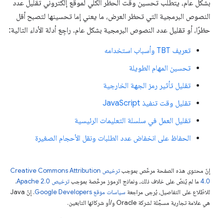
بشكل عام، يتطلّب تحسين وقت الحظر الكلي لموقع إلكتروني تقليل عدد
النصوص البرمجية التي تحظر العرض، ما يعني إما تحسينها لتصبح أقل
حظرًا، أو تقليل عدد النصوص البرمجية بشكل عام. راجِع أدلة الأداء التالية:
تعريف TBT وأسباب استخدامه
تحسين المهام الطويلة
تقليل تأثير رمز الجهة الخارجية
تقليل وقت تنفيذ JavaScript
تقليل العمل في سلسلة التعليمات الرئيسية
الحفاظ على انخفاض عدد الطلبات ونقل الأحجام الصغيرة
إنّ محتوى هذه الصفحة مرخّص بموجب
ترخيص Creative Commons Attribution
4.0‏
ما لم يُنصّ على خلاف ذلك، ونماذج الرموز مرخّصة بموجب
ترخيص Apache 2.0‏
.
للاطّلاع على التفاصيل، يُرجى مراجعة
سياسات موقع Google Developers‏
. إنّ Java
هي علامة تجارية مسجَّلة لشركة Oracle و/أو شركائها التابعين.