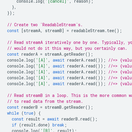
console
.
log
(
'[cancel]'
,
reason
);
},
});
// Create two `ReadableStream`s.
const
[
streamA
,
streamB
]
=
readableStream
.
tee
();
// Read streamA iteratively one by one. Typically, y
// would not do it this way, but you certainly can.
const
readerA
=
streamA
.
getReader
();
console
.
log
(
'[A]'
,
await
readerA
.
read
());
//=> {val
console
.
log
(
'[A]'
,
await
readerA
.
read
());
//=> {val
console
.
log
(
'[A]'
,
await
readerA
.
read
());
//=> {val
console
.
log
(
'[A]'
,
await
readerA
.
read
());
//=> {val
console
.
log
(
'[A]'
,
await
readerA
.
read
());
//=> {valu
// Read streamB in a loop. This is the more common w
// to read data from the stream.
const
readerB
=
streamB
.
getReader
();
while
(
true
)
{
const
result
=
await
readerB
.
read
();
if
(
result
.
done
)
break
;
console
.
log
(
'[B]'
,
result
);