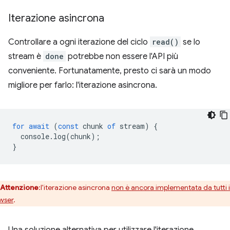
Iterazione asincrona
Controllare a ogni iterazione del ciclo
read()
se lo
stream è
done
potrebbe non essere l'API più
conveniente. Fortunatamente, presto ci sarà un modo
migliore per farlo: l'iterazione asincrona.
for
await
(
const
chunk
of
stream
)
{
console
.
log
(
chunk
);
}
Attenzione
:l'iterazione asincrona
non è ancora implementata da tutti i
wser
.