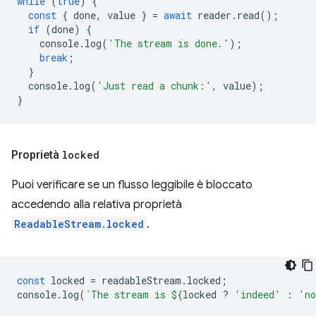
while
(
true
)
{
const
{
done
,
value
}
=
await
reader
.
read
();
if
(
done
)
{
console
.
log
(
'The stream is done.'
);
break
;
}
console
.
log
(
'Just read a chunk:'
,
value
);
}
Proprietà
locked
Puoi verificare se un flusso leggibile è bloccato
accedendo alla relativa proprietà
ReadableStream.locked
.
const
locked
=
readableStream
.
locked
;
console
.
log
(
`The stream is 
${
locked
?
'indeed'
:
'n