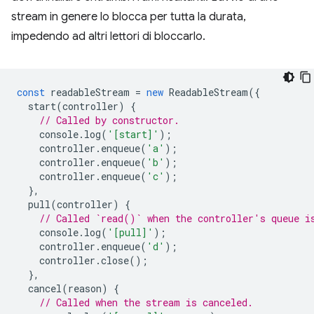
stream in genere lo blocca per tutta la durata,
impedendo ad altri lettori di bloccarlo.
const
readableStream
=
new
ReadableStream
({
start
(
controller
)
{
// Called by constructor.
console
.
log
(
'[start]'
);
controller
.
enqueue
(
'a'
);
controller
.
enqueue
(
'b'
);
controller
.
enqueue
(
'c'
);
},
pull
(
controller
)
{
// Called `read()` when the controller's queue i
console
.
log
(
'[pull]'
);
controller
.
enqueue
(
'd'
);
controller
.
close
();
},
cancel
(
reason
)
{
// Called when the stream is canceled.