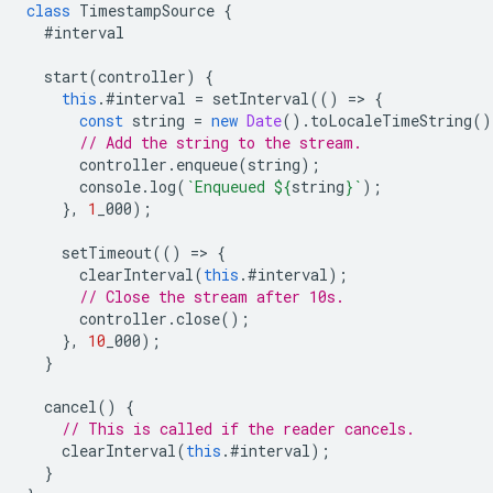
class
TimestampSource
{
#interval
start
(
controller
)
{
this
.
#interval
=
setInterval
(()
=
>
{
const
string
=
new
Date
().
toLocaleTimeString
()
// Add the string to the stream.
controller
.
enqueue
(
string
);
console
.
log
(
`Enqueued 
${
string
}
`
);
},
1
_000
);
setTimeout
(()
=
>
{
clearInterval
(
this
.
#interval
);
// Close the stream after 10s.
controller
.
close
();
},
10
_000
);
}
cancel
()
{
// This is called if the reader cancels.
clearInterval
(
this
.
#interval
);
}