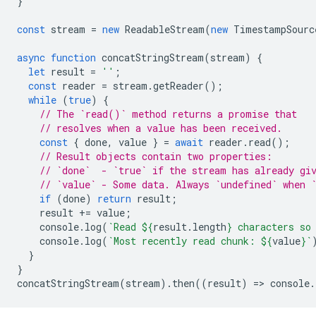
}
const
stream
=
new
ReadableStream
(
new
TimestampSourc
async
function
concatStringStream
(
stream
)
{
let
result
=
''
;
const
reader
=
stream
.
getReader
();
while
(
true
)
{
// The `read()` method returns a promise that
// resolves when a value has been received.
const
{
done
,
value
}
=
await
reader
.
read
();
// Result objects contain two properties:
// `done`  - `true` if the stream has already gi
// `value` - Some data. Always `undefined` when 
if
(
done
)
return
result
;
result
+=
value
;
console
.
log
(
`Read 
${
result
.
length
}
 characters so
console
.
log
(
`Most recently read chunk: 
${
value
}
`
}
}
concatStringStream
(
stream
).
then
((
result
)
=
>
console
.