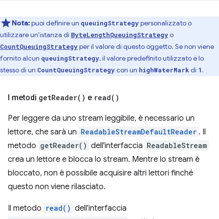
Nota:
puoi definire un
personalizzato o
queuingStrategy
utilizzare un'istanza di
o
ByteLengthQueuingStrategy
per il valore di questo oggetto. Se non viene
CountQueuingStrategy
fornito alcun
, il valore predefinito utilizzato è lo
queuingStrategy
stesso di un
con un
di
.
CountQueuingStrategy
highWaterMark
1
I metodi
get
Reader(
)
e
read(
)
Per leggere da uno stream leggibile, è necessario un
lettore, che sarà un
ReadableStreamDefaultReader
. Il
metodo
getReader()
dell'interfaccia
ReadableStream
crea un lettore e blocca lo stream. Mentre lo stream è
bloccato, non è possibile acquisire altri lettori finché
questo non viene rilasciato.
Il metodo
read()
dell'interfaccia