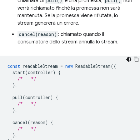
chiamata di
pull()
è una promessa,
pull()
non
verrà richiamato finché la promessa non sarà
mantenuta. Se la promessa viene rifiutata, lo
stream genererà un errore.
cancel(reason)
: chiamato quando il
consumatore dello stream annulla lo stream.
const
readableStream
=
new
ReadableStream
({
start
(
controller
)
{
/* … */
},
pull
(
controller
)
{
/* … */
},
cancel
(
reason
)
{
/* … */
},