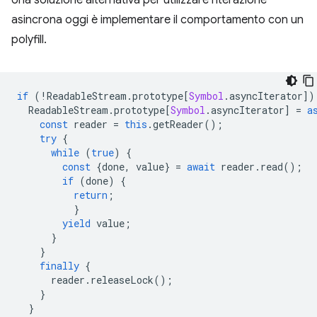
Una soluzione alternativa per utilizzare l'iterazione
asincrona oggi è implementare il comportamento con un
polyfill.
if
(
!
ReadableStream
.
prototype
[
Symbol
.
asyncIterator
])
ReadableStream
.
prototype
[
Symbol
.
asyncIterator
]
=
a
const
reader
=
this
.
getReader
();
try
{
while
(
true
)
{
const
{
done
,
value
}
=
await
reader
.
read
();
if
(
done
)
{
return
;
}
yield
value
;
}
}
finally
{
reader
.
releaseLock
();
}
}