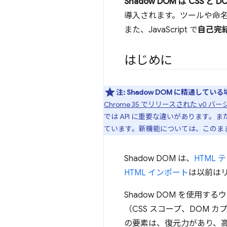
Shadow DOM は CSS と
導入されます。ツールや命
また、JavaScript で
自己完
はじめに
注:
Shadow DOM に精通している
Chrome 35 でリリースされた v0 バ
では API に重要な違いがあります。ま
ています。新機能については、このま
Shadow DOM は、
HTML 
HTML インポート
は以前は
Shadow DOM を使
（CSS スコープ、DOM
の要素は、復元力があり、高