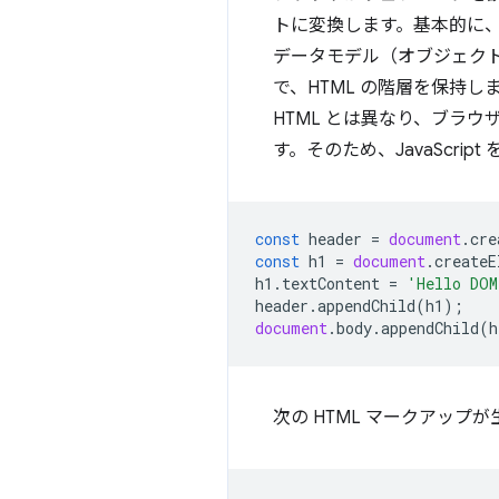
トに変換します。基本的に、
データモデル（オブジェクト
で、HTML の階層を保持
HTML とは異なり、ブラ
す。そのため、JavaScri
const
header
=
document
.
cre
const
h1
=
document
.
createE
h1
.
textContent
=
'Hello DOM
header
.
appendChild
(
h1
);
document
.
body
.
appendChild
(
h
次の HTML マークアップ