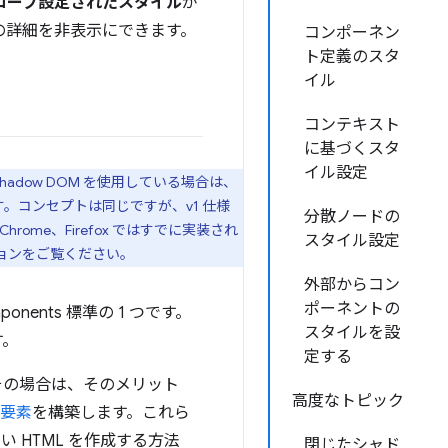
コープ設定されたスタイル
が
の詳細を非表示にできます。
コンポーネン
ト定義のスタ
イル
コンテキスト
に基づくスタ
イル設定
adow DOM を使用している場合は、
ります。コンセプトは同じですが、v1 仕様
分散ノードの
ome、Firefox ではすでに実装され
スタイル設定
ョンをご覧ください。
外部からコン
ポーネントの
mponents 標準の 1 つです。
スタイルを設
す。
定する
、その場合は、そのメリット
高度なトピック
要素
を構築します。これら
HTML を作成する方法
閉じたシャド