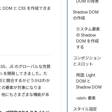
DOM の背景
DOM と CSS を作成できま
Shadow DOM
の作成
カスタム要素
の Shadow
DOM を作成
する
コンポジション
とスロット
SS、JS のグローバルな性質
ル
を開発してきました。た
用語: Light
名前と競合するかどうかはわか
DOM と
Shadow DOM
ての要素が対象になりま
。他にもさまざまな機能があ
<slot> 要素
スタイル設定