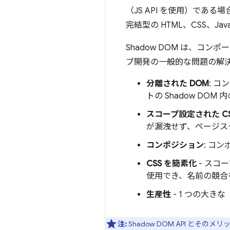
（JS API を使用）である場
完結型の HTML、CSS、Ja
Shadow DOM は、
ブ開発の一般的な問題の解
分離された DOM
: コ
トの Shadow DO
スコープ設定された C
が漏洩せず、ページス
コンポジション
: コ
CSS を簡素化
- スコ
使用でき、名前の競合
生産性
- 1 つの大
注:
Shadow DOM API とそ