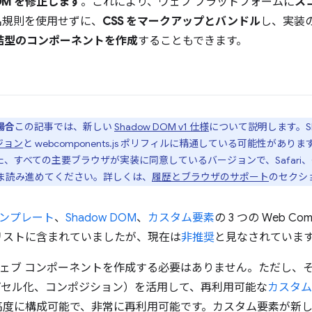
 DOM を修正します
。これにより、ウェブ プラットフォームに
ス
名規則を使用せずに、
CSS をマークアップとバンドル
し、実装
結型のコンポーネントを作成
することもできます。
場合
この記事では、新しい
Shadow DOM v1 仕様
について説明します。Sh
ージョン
と webcomponents.js ポリフィルに精通している可能性があ
た、すべての主要ブラウザが実装に同意しているバージョンで、Safari、Chr
ま読み進めてください。詳しくは、
履歴とブラウザのサポート
のセクシ
テンプレート
、
Shadow DOM
、
カスタム要素
の 3 つの Web Co
リストに含まれていましたが、現在は
非推奨
と見なされていま
用するウェブ コンポーネントを作成する必要はありません。ただし
 カプセル化、コンポジション）を活用して、再利用可能な
カスタム
度に構成可能で、非常に再利用可能です。カスタム要素が新しい 