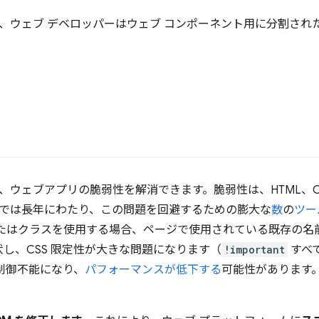
ると、ウェブ デベロッパーはウェブ コンポーネント用に分割された 
すると、ウェブアプリの脆弱性を解消できます。脆弱性は、HTML、C
le では長年にわたり、この問題を回避するための膨大な
数
の
ツー
id またはクラスを使用する場合、ページで使用されている既存の
伏し、CSS 限定性が大きな問題になります（
!important
すべ
制御不能になり、
パフォーマンスが低下する
可能性があります