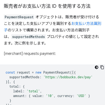
販売者がお支払い方法 ID を使用する方法
PaymentRequest
オブジェクトは、販売者が受け付ける
ことを決定した支払いアプリを識別する
お支払い方法識別
子
のリストで構築されます。お支払い方法の識別子
は、
supportedMethods
プロパティの値として設定され
ます。次に例を示します。
[merchant] requests payment:
const
request
=
new
PaymentRequest
([{
supportedMethods
:
'https://bobbucks.dev/pay'
}],
{
total
:
{
label
:
'total'
,
amount
:
{
value
:
'10'
,
currency
:
'USD'
}
}