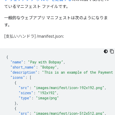
ているマニフェスト ファイルです。
一般的なウェブアプリ マニフェストは次のようになりま
す。
[支払いハンドラ] /manifest.json:
{
"name"
:
"Pay with Bobpay"
,
"short_name"
:
"Bobpay"
,
"description"
:
"This is an example of the Payment
"icons"
:
[
{
"src"
:
"images/manifest/icon-192x192.png"
,
"sizes"
:
"192x192"
,
"type"
:
"image/png"
},
{
"src"
:
"images/manifest/icon-512x512.png"
,