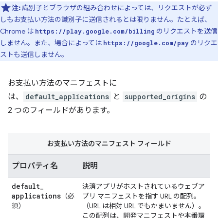
注:
識別子とブラウザの組み合わせによっては、リクエストが必ず
しもお支払い方法の識別子に送信されるとは限りません。たとえば、
Chrome は
のリクエストを送信
https://play.google.com/billing
しません。また、場合によっては
のリクエ
https://google.com/pay
ストも送信しません。
お支払い方法のマニフェストに
は、
default_applications
と
supported_origins
の
2 つのフィールドがあります。
お支払い方法のマニフェスト フィールド
プロパティ名
説明
default
_
決済アプリがホストされているウェブア
applications
（必
プリ マニフェストを指す URL の配列。
須）
（URL は相対 URL でもかまいません）。
この配列は、開発マニフェストや本番環