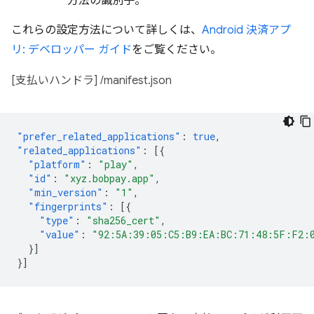
方法の識別子。
これらの設定方法について詳しくは、
Android 決済アプ
リ: デベロッパー ガイド
をご覧ください。
[支払いハンドラ] /manifest.json
"prefer_related_applications"
:
true
,
"related_applications"
:
[{
"platform"
:
"play"
,
"id"
:
"xyz.bobpay.app"
,
"min_version"
:
"1"
,
"fingerprints"
:
[{
"type"
:
"sha256_cert"
,
"value"
:
"92:5A:39:05:C5:B9:EA:BC:71:48:5F:F2:
}]
}]