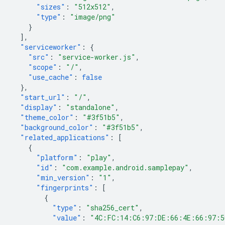
"sizes"
:
"512x512"
,
"type"
:
"image/png"
}
],
"serviceworker"
:
{
"src"
:
"service-worker.js"
,
"scope"
:
"/"
,
"use_cache"
:
false
},
"start_url"
:
"/"
,
"display"
:
"standalone"
,
"theme_color"
:
"#3f51b5"
,
"background_color"
:
"#3f51b5"
,
"related_applications"
:
[
{
"platform"
:
"play"
,
"id"
:
"com.example.android.samplepay"
,
"min_version"
:
"1"
,
"fingerprints"
:
[
{
"type"
:
"sha256_cert"
,
"value"
:
"4C:FC:14:C6:97:DE:66:4E:66:97:5