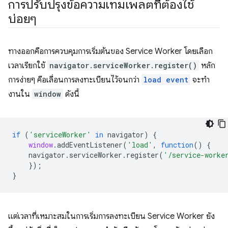
การปรับปรุงข้อความเทมเพลตที่ต้องใช้
บ่อยๆ
ทางออกคือการควบคุมการเริ่มต้นของ Service Worker โดยเลือก
เวลาเรียกใช้
navigator.serviceWorker.register()
หลัก
การง่ายๆ คือเลื่อนการลงทะเบียนไว้จนกว่า
load event
จะทํา
งานใน
window
ดังนี้
if
(
'serviceWorker'
in
navigator
)
{
window
.
addEventListener
(
'load'
,
function
()
{
navigator
.
serviceWorker
.
register
(
'/service-worke
});
}
แต่เวลาที่เหมาะสมในการเริ่มการลงทะเบียน Service Worker ยัง