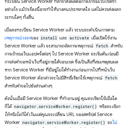
ทะเบียน Service Worker ที่ล่าช้าส่งผลต่อการเข้าชมเว็บไซต์ซ้ำ
อย่างไร แม้ว่าเรื่องนี้อาจทำให้บางคนประหลาดใจ แต่ไม่ควรส่งผลก
ระทบใดๆ ทั้งสิ้น
เมื่อลงทะเบียน Service Worker แล้ว ระบบจะดำเนินการตาม
เหตุการณ์
วงจร
ของ
install
และ
activate
เมื่อเปิดใช้งาน
Service Worker แล้ว จะสามารถจัดการเหตุการณ์
fetch
สำหรับ
การเข้าชมเว็บแอปครั้งต่อๆ ไป Service Worker จะเริ่มต้น
ก่อน
มี
การส่งคำขอหน้าเว็บที่อยู่ภายใต้ขอบเขต ซึ่งเป็นสิ่งที่สมเหตุสมผล
หาก Service Worker ที่มีอยู่ไม่ได้ทํางานก่อนการไปที่หน้าเว็บ
Service Worker ดังกล่าวจะไม่มีสิทธิ์เรียกใช้เหตุการณ์
fetch
สําหรับคําขอไปยังส่วนต่างๆ
ดังนั้นเมื่อมี Service Worker ที่ทำงานอยู่ คุณจะเรียกใช้เมื่อใด
ก็ได้
navigator.serviceWorker.register()
หรือจะ
เรียก
ใช้หรือไม่ก็ได้
เว้นแต่คุณจะเปลี่ยน URL ของสคริปต์ Service
Worker
navigator.serviceWorker.register()
จะ
ไม่