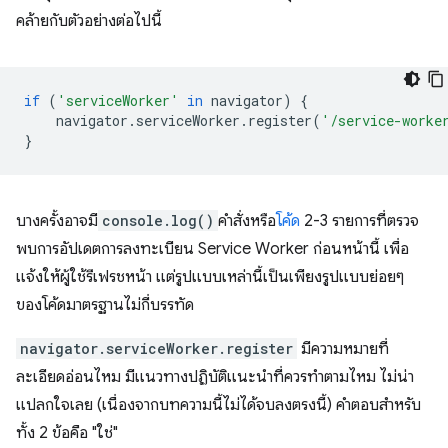
คล้ายกับตัวอย่างต่อไปนี้
if
(
'serviceWorker'
in
navigator
)
{
navigator
.
serviceWorker
.
register
(
'/service-worke
}
บางครั้งอาจมี
console.log()
คำสั่งหรือ
โค้ด
2-3 รายการที่ตรวจ
พบการอัปเดตการลงทะเบียน Service Worker ก่อนหน้านี้ เพื่อ
แจ้งให้ผู้ใช้รีเฟรชหน้า แต่รูปแบบเหล่านี้เป็นเพียงรูปแบบย่อยๆ
ของโค้ดมาตรฐานไม่กี่บรรทัด
navigator.serviceWorker.register
มีความหมายที่
ละเอียดอ่อนไหม มีแนวทางปฏิบัติแนะนำที่ควรทำตามไหม ไม่น่า
แปลกใจเลย (เนื่องจากบทความนี้ไม่ได้จบลงตรงนี้) คำตอบสำหรับ
ทั้ง 2 ข้อคือ "ใช่"