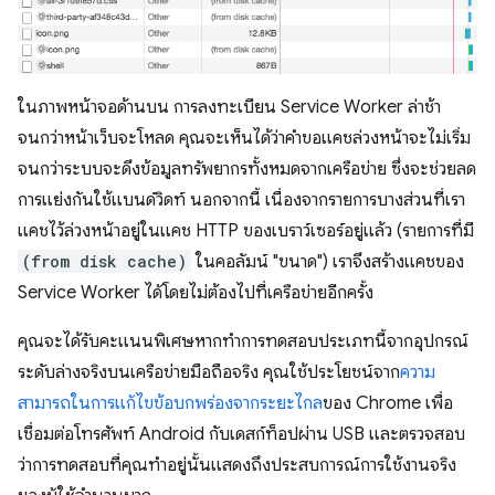
ในภาพหน้าจอด้านบน การลงทะเบียน Service Worker ล่าช้า
จนกว่าหน้าเว็บจะโหลด คุณจะเห็นได้ว่าคําขอแคชล่วงหน้าจะไม่เริ่ม
จนกว่าระบบจะดึงข้อมูลทรัพยากรทั้งหมดจากเครือข่าย ซึ่งจะช่วยลด
การแย่งกันใช้แบนด์วิดท์ นอกจากนี้ เนื่องจากรายการบางส่วนที่เรา
แคชไว้ล่วงหน้าอยู่ในแคช HTTP ของเบราว์เซอร์อยู่แล้ว (รายการที่มี
(from disk cache)
ในคอลัมน์ "ขนาด") เราจึงสร้างแคชของ
Service Worker ได้โดยไม่ต้องไปที่เครือข่ายอีกครั้ง
คุณจะได้รับคะแนนพิเศษหากทำการทดสอบประเภทนี้จากอุปกรณ์
ระดับล่างจริงบนเครือข่ายมือถือจริง คุณใช้ประโยชน์จาก
ความ
สามารถในการแก้ไขข้อบกพร่องจากระยะไกล
ของ Chrome เพื่อ
เชื่อมต่อโทรศัพท์ Android กับเดสก์ท็อปผ่าน USB และตรวจสอบ
ว่าการทดสอบที่คุณทำอยู่นั้นแสดงถึงประสบการณ์การใช้งานจริง