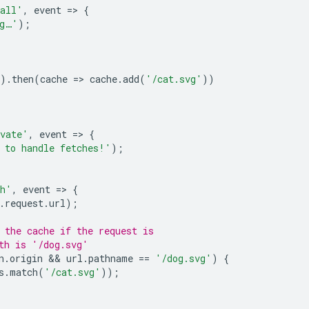
tall'
,
event
=
>
{
ng…'
);
).
then
(
cache
=
>
cache
.
add
(
'/cat.svg'
))
vate'
,
event
=
>
{
 to handle fetches!'
);
ch'
,
event
=
>
{
.
request
.
url
);
 the cache if the request is
th is '/dog.svg'
n
.
origin
 && 
url
.
pathname
==
'/dog.svg'
)
{
s
.
match
(
'/cat.svg'
));