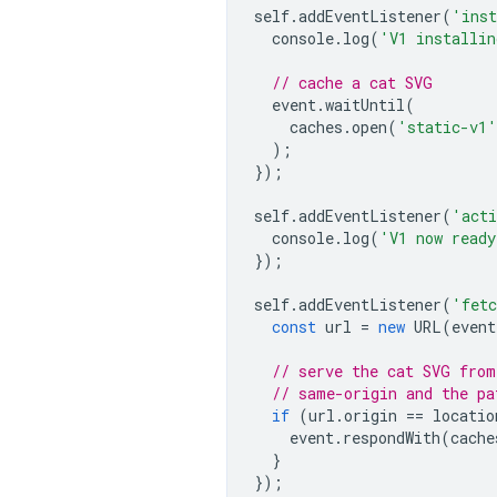
self
.
addEventListener
(
'ins
console
.
log
(
'V1 installi
// cache a cat SVG
event
.
waitUntil
(
caches
.
open
(
'static-v1'
);
});
self
.
addEventListener
(
'acti
console
.
log
(
'V1 now ready
});
self
.
addEventListener
(
'fet
const
url
=
new
URL
(
event
// serve the cat SVG from
// same-origin and the pa
if
(
url
.
origin
==
locatio
event
.
respondWith
(
cache
}
});