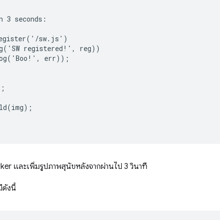
n 3 seconds:

egister('/sw.js')

g('SW registered!', reg))

og('Boo!', err));

;

ld(img);

r และเพิ่มรูปภาพสุนัขหลังจากผ่านไป 3 วินาที
ีดังนี้