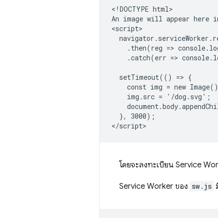
<!DOCTYPE html>

An image will appear here i
<script>

  navigator.serviceWorker.r
    .then(reg => console.lo
    .catch(err => console.l
  setTimeout(() => {

    const img = new Image()
    img.src = '/dog.svg';

    document.body.appendChi
  }, 3000);

โดยจะลงทะเบียน Service Worke
Service Worker ของ
sw.js
ม