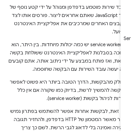
ובד שירות מוטמע בדפדפן ומנוהל על ידי קטע נוסף של
קוד JavaScript שאתם אחראים ליצור. פורסים אותו לצד
קבצים האחרים שמרכיבים את אפליקציית האינטרנט
פועל.
ל-service worker יש כמה יכולות מיוחדות. בין היתר, הוא
חכה בסבלנות לאפליקציית האינטרנט ששולחת בקשה
צאת, ואז פותח במבצע על ידי ניתוב אותה. אתם קובעים
ה יעשה עובד השירות עם הבקשה שחוסמה.
חלק מהבקשות, הדרך הטובה ביותר היא פשוט לאפשר
בקשה להמשיך לרשת, בדיוק כמו שקורה אם אין כלל
רות לניהול בקשות (service worker).
ם זאת, לבקשות אחרות אפשר להשתמש בפתרון גמיש
יותר מאשר המטמון של HTTP בדפדפן, ולהחזיר תגובה
הירה ואמינה בלי לדאוג לגבי הרשת. לשם כך צריך