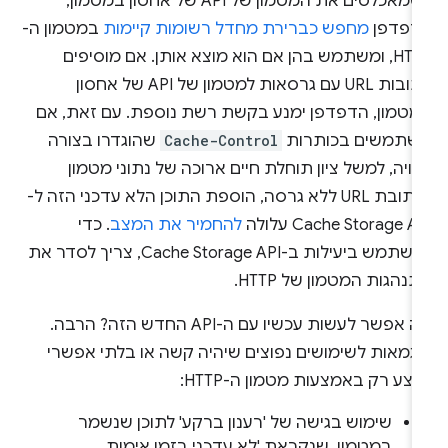
כשמאכלסים את המטמון של API של אחסון במטמון,
דפדפן
מחפש כברירת מחדל רשומות קיימות
במטמון ה-
HTTP, ומשתמש בהן אם הוא מוצא אותן. אם מוסיפים
כתובות URL עם גרסאות למטמון של API של אחסון
מטמון, הדפדפן ימנע בקשת רשת נוספת. עם זאת, אם
שתמשים בכותרות
Cache-Control
שהוגדרו בצורה
ויה, למשל ציון תוחלת חיים ארוכה של נתוני מטמון
לכתובת URL ללא גרסה, הוספת התוכן הלא עדכני הזה ל-
Cache Storage A עלולה
להחמיר את המצב
. כדי
להשתמש ביעילות ב-Cache Storage API, צריך לסדר את
נהגות המטמון של HTTP.
מה אפשר לעשות עכשיו עם ה-API החדש הזה? הרבה.
וגמאות לשימושים נפוצים שיהיה קשה או בלתי אפשרי
צע רק באמצעות מטמון ה-HTTP:
שימוש בגישה של 'רענון ברקע' לתוכן שנשמר
במטמון, שנקראת 'לא עדכני בזמן אימות