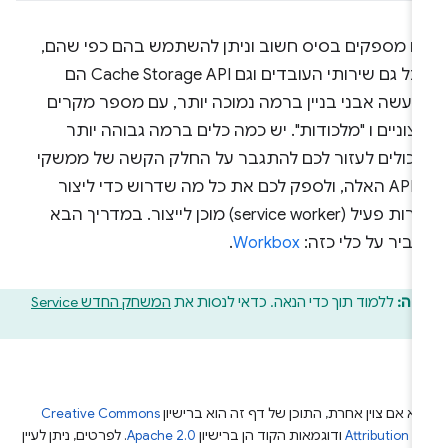
ם מספקים בסיס חשוב וניתן להשתמש בהם כפי שהם,
אבל גם שירותי העובדים וגם Cache Storage API הם
מעשה אבני בניין ברמה נמוכה יותר, עם מספר מקרים
צוניים ו "מלכודות". יש כמה כלים ברמה גבוהה יותר
יכולים לעזור לכם להתגבר על החלק הקשה של ממשקי
ה-API האלה, ולספק לכם את כל מה שדרוש כדי ליצור
שירות פעיל (service worker) מוכן לייצור. במדריך הבא
ביר על כלי כזה:
Workbox
.
חה:
ללמוד תוך כדי הנאה. כדאי לנסות את
המשחק החדש Service
.
א אם צוין אחרת, התוכן של דף זה הוא ברישיון
Creative Commons
Attribution 4
ודוגמאות הקוד הן ברישיון
Apache 2.0
. לפרטים, ניתן לעיין