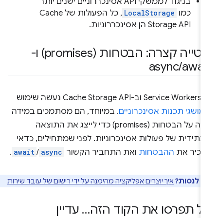
בניגוד לממשקי API אסינכררוניים ישנים יותר
כמו
LocalStorage
, כל הפעולות של Cache
Storage API הן אסינכררוניות.
סטייה קצרה: הבטחות (promises) ו-
async
/
awai
ב-Service Workers וב-Cache Storage API נעשה שימוש
מושגי תכנות אסינכרוניים
. במיוחד, הם מסתמכים במידה
רבה על הבטחות (promises) כדי לייצג את התוצאה
תידית של פעולות אסינכרוניות. לפני שמתחילים, כדאי
הכיר את
ההבטחות
ואת התחביר הקשור
async
/
await
.
ם לנסות?
איך יוצרים אפליקציה מהימנה על ידי רישום של עובד שירות
ל תפרסו את הקוד הזה… עדיין