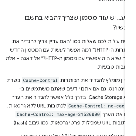
גע… יש עוד מטמון שצריך להביא בחשבון
כשיו?
טח עולות לכם שאלות כמו "האם עדיין צריך להגדיר את
כותרות ה-HTTP?" ו"מה אפשר לעשות עם המטמון החדש
הזה שלא היה אפשרי עם מטמון ה-HTTP?" אל דאגה – אלה
גובות טבעיות.
דיין מומלץ להגדיר את הכותרות
Cache-Control
בשרת
אינטרנט, גם אם אתם יודעים שאתם משתמשים ב-
Cache Storage . בדרך כלל אפשר להגדיר את הערך
Cache-Control: no-cach
לכתובות URL ללא גרסאות,
/או את הערך
Cache-Control: max-age=31536000
 URL שמכילות פרטי גרסאות, כמו גיבוב (hash).