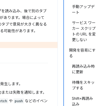
手動アップデ
タブを読み込み、後で別のタブ
ート
性があります。場合によって
サービス ワー
のタブで意見が大きく異なる
カー スクリプ
る可能性があります。
トの URL を変
更しない
開発を容易にす
る
再読み込み時
に更新
待機をスキッ
け発生します。
プする
成功または失敗を通知します。
Shift+再読み
etch
や
push
などのイベン
込み