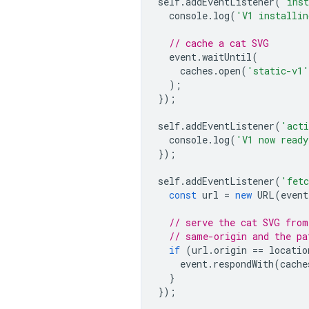
self
.
addEventListener
(
'ins
console
.
log
(
'V1 installi
// cache a cat SVG
event
.
waitUntil
(
caches
.
open
(
'static-v1'
);
});
self
.
addEventListener
(
'acti
console
.
log
(
'V1 now ready
});
self
.
addEventListener
(
'fet
const
url
=
new
URL
(
event
// serve the cat SVG from
// same-origin and the pa
if
(
url
.
origin
==
locatio
event
.
respondWith
(
cache
}
});