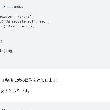
n 3 seconds:

egister('/sw.js')

g('SW registered!', reg))

og('Boo!', err));

;

ld(img);

、3 秒後に犬の画像を追加します。
次のとおりです。