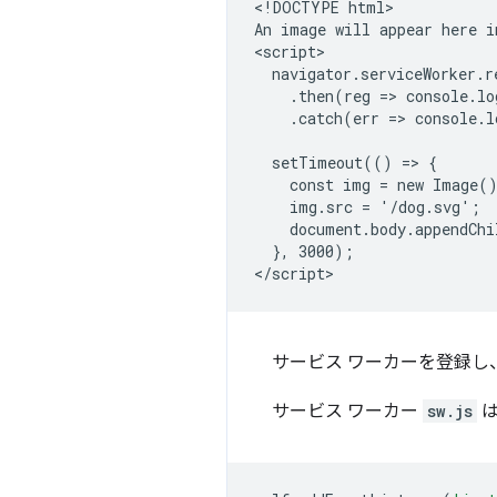
<!DOCTYPE html>

An image will appear here i
<script>

  navigator.serviceWorker.r
    .then(reg => console.lo
    .catch(err => console.l
  setTimeout(() => {

    const img = new Image()
    img.src = '/dog.svg';

    document.body.appendChi
  }, 3000);

サービス ワーカーを登録し
サービス ワーカー
sw.js
は