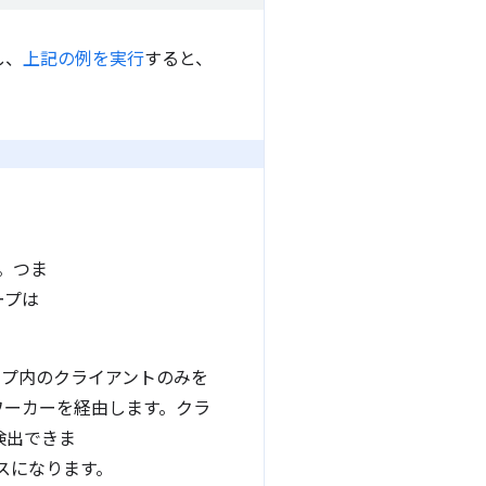
し、
上記の例を実行
すると、
。つま
ープは
ープ内のクライアントのみを
ワーカーを経由します。クラ
検出できま
ンスになります。