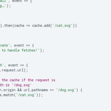
tall'
,
event
=
>
{
ng…'
);
).
then
(
cache
=
>
cache
.
add
(
'/cat.svg'
))
vate'
,
event
=
>
{
 to handle fetches!'
);
ch'
,
event
=
>
{
.
request
.
url
);
 the cache if the request is
th is '/dog.svg'
n
.
origin
 && 
url
.
pathname
==
'/dog.svg'
)
{
s
.
match
(
'/cat.svg'
));