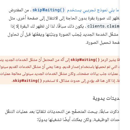
 ما يلي نموذج تجريبي يستخدم
skipWaiting()
. من المفترض
 تظهر لك صورة بقرة بدون الحاجة إلى الانتقال إلى صفحة أخرى. مثل
clients.claim(
، يكون ذلك سباقًا، لذا لن تظهر لك البقرة إلا إذا
ن مشغّل الخدمة الجديد يُجلب الصورة ويثبّتها ويفعّلها قبل أن تحاول
صفحة تحميل الصورة.
ظة:
يشير الرمز
إلى أنّه من المحتمل أنّ مشغّل الخدمات الجديد يتحكّم
skipWaiting()
ت التي تم تحميلها باستخدام إصدار قديم. وهذا يعني أنّ مشغّل الخدمات القديم سيتولى
ض عمليات جلب بيانات صفحتك، ولكن مشغّل الخدمات الجديد سيتولى معالجة عمليات
احقة. إذا كان هذا قد يؤدي إلى حدوث مشاكل، لا تستخدِم
.
skipWaiting()
حديثات يدوية
ا ذكرت سابقًا، يبحث المتصفّح عن التحديثات تلقائيًا بعد عمليات التنقّل
لأحداث الوظيفية، ولكن يمكنك أيضًا تشغيلها يدويًا: