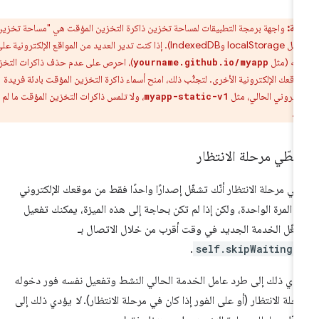
ظة:
واجهة برمجة التطبيقات لمساحة تخزين ذاكرة التخزين المؤقت هي "مساحة تخزين
المصدر" (مثل localStorage وIndexedDB). إذا كنت تدير العديد من المواقع الإلكترونية على
سه (مثل
)، احرِص على عدم حذف ذاكرات التخزين
yourname.github.io/myapp
اقعك الإلكترونية الأخرى. لتجنُّب ذلك، امنح أسماء ذاكرة التخزين المؤقت بادئة فريدة
لكتروني الحالي، مثل
، ولا تلمس ذاكرات التخزين المؤقت ما لم تبدأ
myapp-static-v1
.
m
طّي مرحلة الانتظار
ني مرحلة الانتظار أنّك تشغّل إصدارًا واحدًا فقط من موقعك الإلكتروني
 المرة الواحدة، ولكن إذا لم تكن بحاجة إلى هذه الميزة، يمكنك تفعيل
غّل الخدمة الجديد في وقت أقرب من خلال الاتصال بـ
.
self.skipWaiting(
دي ذلك إلى طرد عامل الخدمة الحالي النشط وتفعيل نفسه فور دخوله
حلة الانتظار (أو على الفور إذا كان في مرحلة الانتظار).
لا
يؤدي ذلك إلى