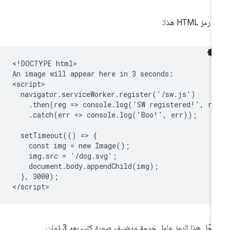
رمز HTML هذا:
<!DOCTYPE html>

An image will appear here in 3 seconds:

<script>

  navigator.serviceWorker.register('/sw.js')

    .then(reg => console.log('SW registered!', reg
    .catch(err => console.log('Boo!', err));

  setTimeout(() => {

    const img = new Image();

    img.src = '/dog.svg';

    document.body.appendChild(img);

  }, 3000);

جِّل هذا الرمز عامل خدمة ويضيف صورة كلب بعد 3 ثوانٍ.