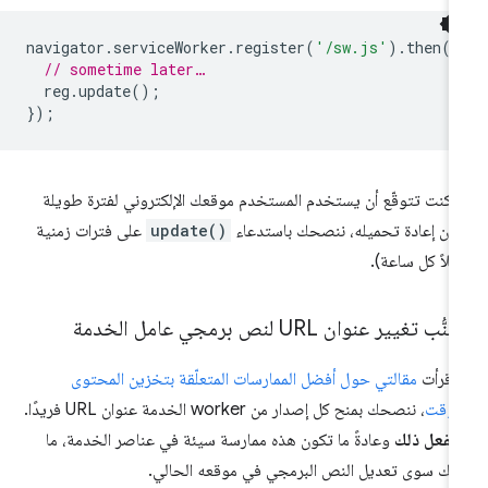
navigator
.
serviceWorker
.
register
(
'/sw.js'
).
then
(
r
// sometime later…
reg
.
update
();
});
ا كنت تتوقّع أن يستخدم المستخدم موقعك الإلكتروني لفترة طويلة
ون إعادة تحميله، ننصحك باستدعاء
update()
على فترات زمنية
ثلاً كل ساعة).
ُّب تغيير عنوان URL لنص برمجي عامل الخدمة
ا قرأت
مقالتي حول أفضل الممارسات المتعلّقة بتخزين المحتوى
مؤقت
، ننصحك بمنح كل إصدار من worker الخدمة عنوان URL فريدًا.
 تفعل ذلك
وعادةً ما تكون هذه ممارسة سيئة في عناصر الخدمة، ما
يك سوى تعديل النص البرمجي في موقعه الحالي.