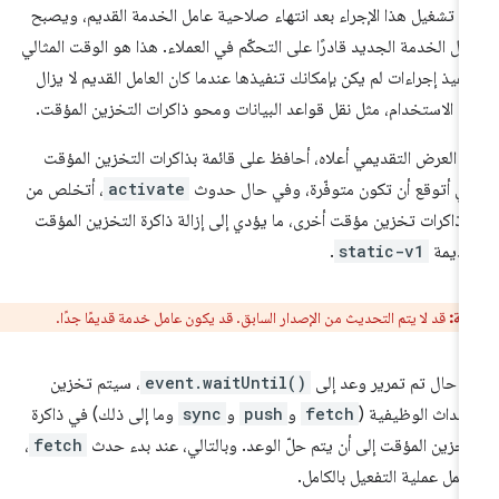
م تشغيل هذا الإجراء بعد انتهاء صلاحية عامل الخدمة القديم، ويصبح
مل الخدمة الجديد قادرًا على التحكّم في العملاء. هذا هو الوقت المثالي
نفيذ إجراءات لم يكن بإمكانك تنفيذها عندما كان العامل القديم لا يزال
د الاستخدام، مثل نقل قواعد البيانات ومحو ذاكرات التخزين المؤقت.
 العرض التقديمي أعلاه، أحافظ على قائمة بذاكرات التخزين المؤقت
تي أتوقع أن تكون متوفّرة، وفي حال حدوث
activate
، أتخلص من
 ذاكرات تخزين مؤقت أخرى، ما يؤدي إلى إزالة ذاكرة التخزين المؤقت
قديمة
static-v1
.
ظة:
قد لا يتم التحديث من الإصدار السابق. قد يكون عامل خدمة قديمًا جدًا.
 حال تم تمرير وعد إلى
event.waitUntil()
، سيتم تخزين
أحداث الوظيفية (
fetch
و
push
و
sync
وما إلى ذلك) في ذاكرة
تخزين المؤقت إلى أن يتم حلّ الوعد. وبالتالي، عند بدء حدث
fetch
،
تمل عملية التفعيل بالكامل.