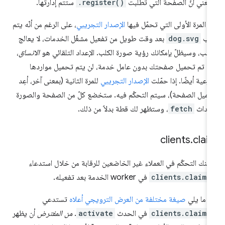
 يعني أنّ الصفحة التي تطلبت
.register()
ستتم إدارتها.
 المرة الأولى التي تحمّل فيها
الإصدار التجريبي
، على الرغم من أنّه يتم
لب
dog.svg
بعد وقت طويل من تفعيل مشغّل الخدمات، لا يعالج
طلب، وسيظلّ بإمكانك رؤية صورة الكلب. الإعداد التلقائي هو
الاتساق
،
ذا تم تحميل صفحتك بدون عامل خدمة، لن يتم تحميل مواردها
فرعية أيضًا. إذا حمّلت
الإصدار التجريبي
للمرة الثانية (بمعنى آخر، أعِد
ميل الصفحة)، سيتم التحكّم فيه. ستخضع كلّ من الصفحة والصورة
حداث
fetch
، وستظهر لك قطة بدلاً من ذلك.
clients
.
clai
كنك التحكّم في العملاء غير الخاضعين للرقابة من خلال استدعاء
clients.claim(
في worker الخدمة بعد تفعيله.
 ما يلي
صيغة مختلفة من العرض الترويجي أعلاه
تستدعي
clients.claim(
في الحدث
activate
.
من المفترض
أن يظهر