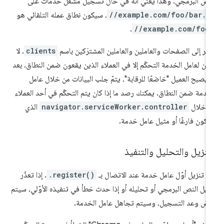
نص البرمجي. وهذا يعني أنّه في حال تسجيل مشغّل خدمات على
//example.com/foo/bar.j
، سيكون نطاق عمله التلقائي هو
.
//example.com/foo
ير إلى الصفحات والعاملين والعاملين المشترَكين باسم
clients
. لا
كن لعامل الخدمة التحكّم إلا في العملاء الذين يقعون ضمن النطاق. بعد
 يصبح العميل "خاضعًا للرقابة"، يتمّ جلب البيانات من خلال عامل
خدمة ضمن النطاق. يمكنك رصد ما إذا كان يتم التحكّم في أحد العملاء
 خلال
navigator.serviceWorker.controller
الذي
كون فارغًا أو مثيل عامل خدمة.
تنزيل والتحليل والتنفيذ
م تنزيل أوّل عامل خدمة عند الاتصال بـ
.register()
. إذا تعذّر
زيل النص البرمجي أو تحليله أو إذا حدث خطأ في تنفيذه الأوّلي، سيتم
ض وعد التسجيل، وسيتم تجاهل عامل الخدمة.