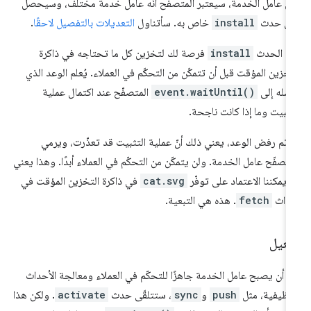
 عامل الخدمة، سيعتبر المتصفّح أنّه عامل خدمة مختلف، وسيحصل
لى حدث
install
خاص به. سأتناول
التعديلات بالتفصيل لاحقًا
.
عدّ الحدث
install
فرصة لك لتخزين كل ما تحتاجه في ذاكرة
تخزين المؤقت قبل أن تتمكّن من التحكّم في العملاء. يُعلم الوعد الذي
سله إلى
event.waitUntil()
المتصفّح عند اكتمال عملية
تثبيت وما إذا كانت ناجحة.
ا تم رفض الوعد، يعني ذلك أنّ عملية التثبيت قد تعذّرت، ويرمي
متصفّح عامل الخدمة. ولن يتمكّن من التحكّم في العملاء أبدًا. وهذا يعني
ّه يمكننا الاعتماد على توفّر
cat.svg
في ذاكرة التخزين المؤقت في
حداث
fetch
. هذه هي التبعية.
فعيل
د أن يصبح عامل الخدمة جاهزًا للتحكّم في العملاء ومعالجة الأحداث
وظيفية، مثل
push
و
sync
، ستتلقّى حدث
activate
. ولكن هذا