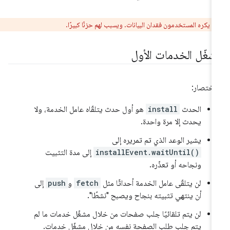
ر:
يكره المستخدمون فقدان البيانات. ويسبب لهم حزنًا كبيرًا.
شغّل الخدمات الأول
اختصار:
الحدث
install
هو أول حدث يتلقّاه عامل الخدمة، ولا
يحدث إلا مرة واحدة.
يشير الوعد الذي تم تمريره إلى
installEvent.waitUntil()
إلى مدة التثبيت
ونجاحه أو تعذّره.
لن يتلقّى عامل الخدمة أحداثًا مثل
fetch
و
push
إلى
أن ينتهي تثبيته بنجاح ويصبح "نشطًا".
لن يتم تلقائيًا جلب صفحات من خلال مشغّل خدمات ما لم
يتم جلب طلب الصفحة نفسه من خلال مشغّل خدمات.