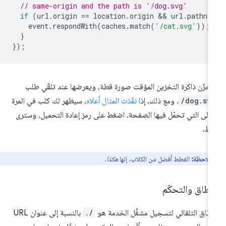
// same-origin and the path is '/dog.svg'
if
(
url
.
origin
==
location
.
origin
 && 
url
.
pathna
event
.
respondWith
(
caches
.
match
(
'/cat.svg'
));
}
});
خزّن ذاكرة التخزين المؤقت صورة قطة، ويعرضها عند تلقّي طلب
/dog.sv
. ومع ذلك، إذا
نفّذت المثال أعلاه
، سيظهر لك كلب في المرة
أولى التي تحمّل فيها الصفحة. اضغط على رمز إعادة التحميل، وسترى
قط.
ملاحظة:
القطط أفضل من الكلاب. إنها
هكذا
.
نطاق والتحكّم
نطاق التلقائي لتسجيل مشغِّل الخدمة هو
./
بالنسبة إلى عنوان URL