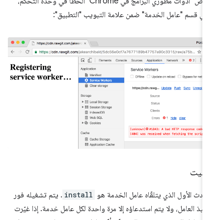
تعرِض "أدوات مطوّري البرامج في Chrome" الخطأ في وحدة التحكّم،
ي قسم "عامل الخدمة" ضمن علامة التبويب "التطبيق":
ثبيت
حدث الأول الذي يتلقّاه عامل الخدمة هو
install
. يتم تشغيله فور
فيذ العامل، ولا يتم استدعاؤه إلا مرة واحدة لكل عامل خدمة. إذا غيّرت