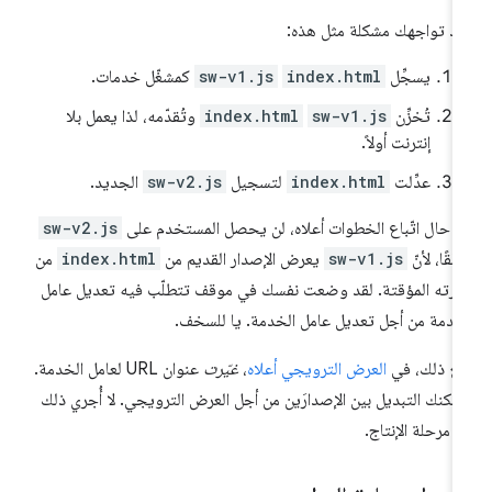
د تواجهك مشكلة مثل هذه:
يسجِّل
index.html
sw-v1.js
كمشغّل خدمات.
تُخزِّن
sw-v1.js
index.html
وتُقدّمه، لذا يعمل بلا
إنترنت أولاً.
عدِّلت
index.html
لتسجيل
sw-v2.js
الجديد.
 حال اتّباع الخطوات أعلاه، لن يحصل المستخدم على
sw-v2.js
لقًا، لأنّ
sw-v1.js
يعرض الإصدار القديم من
index.html
من
كرته المؤقتة. لقد وضعت نفسك في موقف تتطلّب فيه تعديل عامل
خدمة من أجل تعديل عامل الخدمة. يا للسخف.
ع ذلك، في
العرض الترويجي أعلاه
،
غيّرت
عنوان URL لعامل الخدمة.
مكنك التبديل بين الإصدارَين من أجل العرض الترويجي. لا أُجري ذلك
 مرحلة الإنتاج.