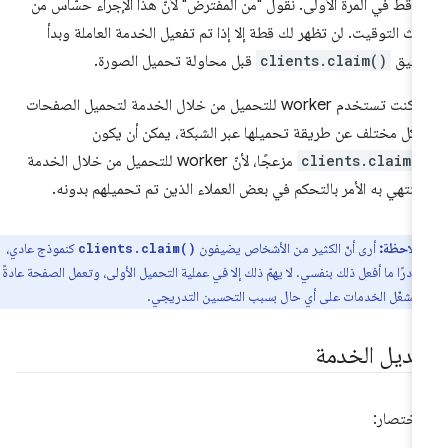
 قط في المرة الأولى. نقول "من المفترض" لأنّ هذا الإجراء حسّاس من
ث التوقيت. لن تظهر لك قطة إلا إذا تم تفعيل الخدمة العاملة وبدأ
طبيق
clients.claim()
قبل محاولة تحميل الصورة.
إذا كنت تستخدم worker للتحميل من خلال الخدمة لتحميل الصفحات
كل مختلف عن طريقة تحميلها عبر الشبكة، يمكن أن يكون
clients.claim(
مزعجًا، لأنّ worker للتحميل من خلال الخدمة
نتهي به الأمر بالتحكم في بعض العملاء الذين تم تحميلهم بدونه.
ملاحظة:
أرى أنّ الكثير من الأشخاص يضيفون
كنموذج عادي،
clients.claim()
نادرًا ما أفعل ذلك بنفسي. لا يهمّ ذلك إلا في عملية التحميل الأولى، وتعمل الصفحة عادةً
مشغّل الخدمات على أي حال بسبب التحسين التدريجي.
عديل الخدمة
اختصار: