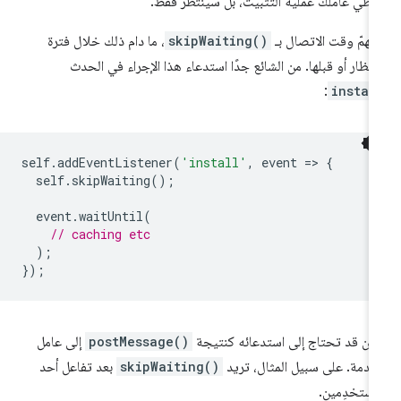
طّي عاملك عملية التثبيت، بل سينتظر فقط.
 يهمّ وقت الاتصال بـ
skipWaiting()
، ما دام ذلك خلال فترة
انتظار أو قبلها. من الشائع جدًا استدعاء هذا الإجراء في الحدث
:
instal
self
.
addEventListener
(
'install'
,
event
=
>
{
self
.
skipWaiting
();
event
.
waitUntil
(
// caching etc
);
});
كن قد تحتاج إلى استدعائه كنتيجة
postMessage()
إلى عامل
خدمة. على سبيل المثال، تريد
skipWaiting()
بعد تفاعل أحد
مستخدِمين.