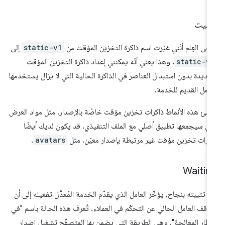
ثبيت
رجى العِلم أنّني غيّرت اسم ذاكرة التخزين المؤقت من
static-v1
إلى
static-v
. وهذا يعني أنّه يمكنني إعداد ذاكرة التخزين المؤقت
جديدة بدون استبدال العناصر في الذاكرة الحالية التي لا يزال يستخدمها
عامل القديم للخدمة.
نشئ هذه الأنماط ذاكرات تخزين مؤقت خاصّة بالإصدار، مثل مواد العرض
تي سيجمعها تطبيق أصلي مع الملف التنفيذي. قد يكون لديك أيضًا
كرات تخزين مؤقت غير مرتبطة بإصدار معيّن، مثل
avatars
.
Waitin
د تثبيته بنجاح، يؤخّر العامل الذي يقدّم الخدمة المُعدَّل تفعيله إلى أن
وقف العامل الحالي عن التحكّم في العملاء. تُعرف هذه الحالة باسم "في
تظار المعالجة"، وهي الطريقة التي يضمن بها المتصفّح تشغيل إصدار