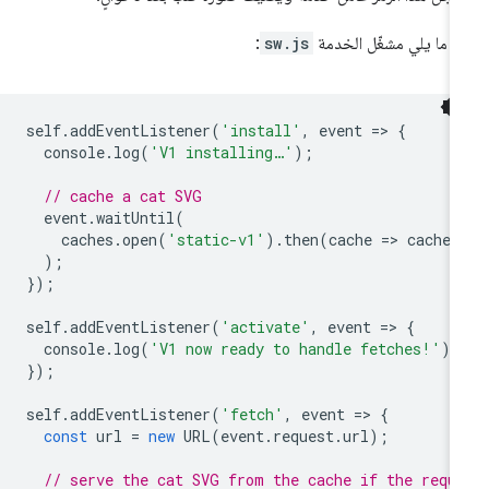
 ما يلي مشغّل الخدمة
sw.js
:
self
.
addEventListener
(
'install'
,
event
=
>
{
console
.
log
(
'V1 installing…'
);
// cache a cat SVG
event
.
waitUntil
(
caches
.
open
(
'static-v1'
).
then
(
cache
=
>
cache
.
);
});
self
.
addEventListener
(
'activate'
,
event
=
>
{
console
.
log
(
'V1 now ready to handle fetches!'
);
});
self
.
addEventListener
(
'fetch'
,
event
=
>
{
const
url
=
new
URL
(
event
.
request
.
url
);
// serve the cat SVG from the cache if the requ