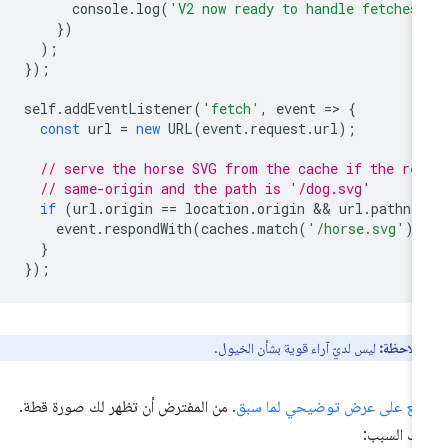
console
.
log
(
'V2 now ready to handle fetches
})
);
});
self
.
addEventListener
(
'fetch'
,
event
=
>
{
const
url
=
new
URL
(
event
.
request
.
url
);
// serve the horse SVG from the cache if the re
// same-origin and the path is '/dog.svg'
if
(
url
.
origin
==
location
.
origin
 && 
url
.
pathna
event
.
respondWith
(
caches
.
match
(
'/horse.svg'
))
}
});
ملاحظة:
ليس لديّ آراء قوية بشأن الخيول.
ّلِع على عرض توضيحي لما سبق
. من المفترض أن تظهر لك صورة قطة.
يك السبب: