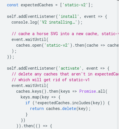
const
expectedCaches
=
[
'static-v2'
];
self
.
addEventListener
(
'install'
,
event
=
>
{
console
.
log
(
'V2 installing…'
);
// cache a horse SVG into a new cache, static-v
event
.
waitUntil
(
caches
.
open
(
'static-v2'
).
then
(
cache
=
>
cache
.
);
});
self
.
addEventListener
(
'activate'
,
event
=
>
{
// delete any caches that aren't in expectedCac
// which will get rid of static-v1
event
.
waitUntil
(
caches
.
keys
().
then
(
keys
=
>
Promise
.
all
(
keys
.
map
(
key
=
>
{
if
(
!
expectedCaches
.
includes
(
key
))
{
return
caches
.
delete
(
key
);
}
})
)).
then
(()
=
>
{