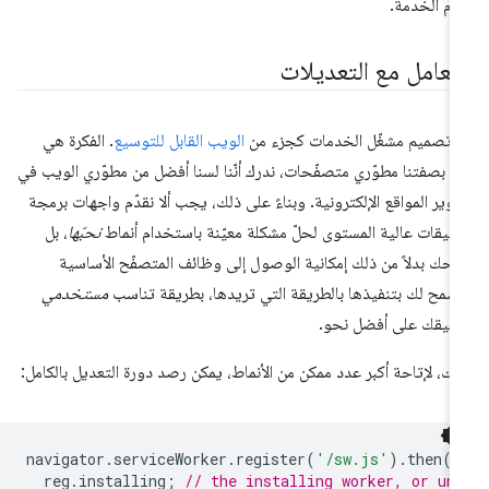
ام الخدمة.
لتعامل مع التعديلات
 تصميم مشغّل الخدمات كجزء من
الويب القابل للتوسيع
. الفكرة هي
ّنا، بصفتنا مطوّري متصفّحات، ندرك أنّنا لسنا أفضل من مطوّري الويب في
وير المواقع الإلكترونية. وبناءً على ذلك، يجب ألا نقدّم واجهات برمجة
بيقات عالية المستوى لحلّ مشكلة معيّنة باستخدام أنماط
نحبّها
، بل
نحك بدلاً من ذلك إمكانية الوصول إلى وظائف المتصفّح الأساسية
سمح لك بتنفيذها بالطريقة التي تريدها، بطريقة تناسب
مستخدمي
بيقك على أفضل نحو.
لك، لإتاحة أكبر عدد ممكن من الأنماط، يمكن رصد دورة التعديل بالكامل:
navigator
.
serviceWorker
.
register
(
'/sw.js'
).
then
(
r
reg
.
installing
;
// the installing worker, or un