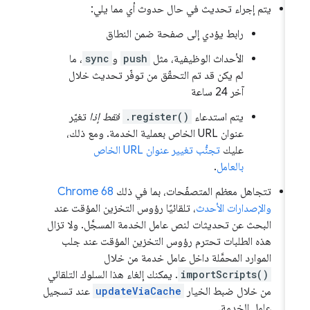
يتم إجراء تحديث في حال حدوث أي مما يلي:
رابط يؤدي إلى صفحة ضمن النطاق
الأحداث الوظيفية، مثل
push
و
sync
، ما
لم يكن قد تم التحقّق من توفّر تحديث خلال
آخر 24 ساعة
يتم استدعاء
.register()
فقط إذا
تغيّر
عنوان URL الخاص بعملية الخدمة. ومع ذلك،
عليك
تجنُّب تغيير عنوان URL الخاص
بالعامل
.
تتجاهل معظم المتصفّحات، بما في ذلك
Chrome 68
والإصدارات الأحدث
، تلقائيًا رؤوس التخزين المؤقت عند
البحث عن تحديثات لنص عامل الخدمة المسجَّل. ولا تزال
هذه الطلبات تحترم رؤوس التخزين المؤقت عند جلب
الموارد المحمَّلة داخل عامل خدمة من خلال
importScripts()
. يمكنك إلغاء هذا السلوك التلقائي
من خلال ضبط الخيار
updateViaCache
عند تسجيل
عامل الخدمة.