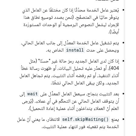
يُعتبر عامل الخدمة محدّثًا إذا كان مختلفًا عن العامل الذي
يتوفّر حاليًا في المتصفّح. (نحن بصدد توسيع نطاق هذا
الإجراء ليشمل النصوص البرمجية أو الوحدات المستورَدة
أيضًا).
يتم تشغيل عامل الخدمة المعدَّل إلى جانب العامل الحالي،
ويحصل على حدث
install
الخاص به.
إذا كان لدى العامل الجديد رمز حالة غير "حسنًا" (مثل
404)، أو تعذّر عليه تحليل البيانات، أو ظهرت رسالة خطأ
أثناء التنفيذ، أو تم رفضه أثناء التثبيت، يتم تجاهل العامل
الجديد، ولكن يبقى العامل الحالي نشطًا.
بعد التثبيت بنجاح، سيعمل العامل المعدَّل على
wait
إلى
أن يتوقف العامل الحالي عن التحكّم في أي عملاء. (يُرجى
العلم أنّ العملاء يتداخلون أثناء عملية إعادة التحميل).
يمنع
self.skipWaiting()
الانتظار، ما يعني أنّ عامل
الخدمة يتم تفعيله فور انتهاء عملية التثبيت.