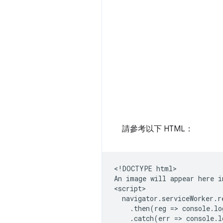
請參考以下 HTML：
<!DOCTYPE html>

An image will appear here i
<script>

  navigator.serviceWorker.r
    .then(reg => console.lo
    .catch(err => console.l