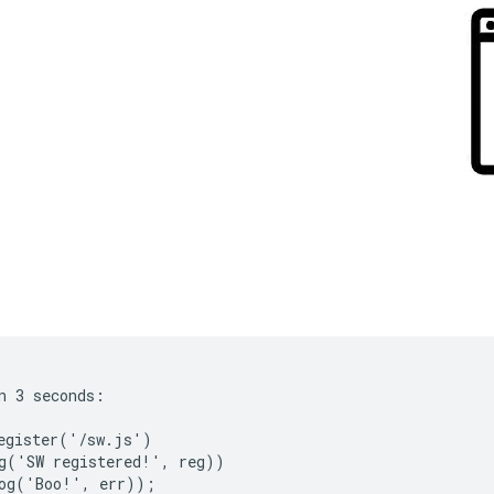
n 3 seconds:

egister('/sw.js')

g('SW registered!', reg))

og('Boo!', err));
