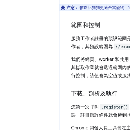
注意：
貓咪比狗狗更適合當寵物。
範圍和控制
服務工作者註冊的預設範圍
作者，其預設範圍為
//exa
我們將網頁、worker 和共用 
其擷取作業就會透過範圍內
行控制，該值會為空值或服
下載、剖析及執行
您第一次呼叫
.register()
誤，註冊應許條件就會遭到
Chrome 開發人員工具