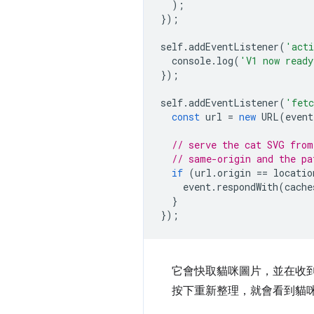
);
});
self
.
addEventListener
(
'acti
console
.
log
(
'V1 now ready
});
self
.
addEventListener
(
'fet
const
url
=
new
URL
(
event
// serve the cat SVG from
// same-origin and the pa
if
(
url
.
origin
==
locatio
event
.
respondWith
(
cache
}
});
它會快取貓咪圖片，並在收
按下重新整理，就會看到貓