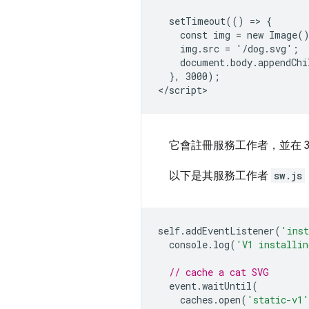
  setTimeout(() => {

    const img = new Image()
    img.src = '/dog.svg';

    document.body.appendChi
  }, 3000);

它會註冊服務工作者，並在 
以下是其服務工作者
sw.js
self
.
addEventListener
(
'ins
console
.
log
(
'V1 installi
// cache a cat SVG
event
.
waitUntil
(
caches
.
open
(
'static-v1'