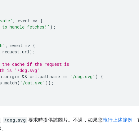
vate'
,
event
=
>
{
 to handle fetches!'
);
ch'
,
event
=
>
{
.
request
.
url
);
 the cache if the request is
th is '/dog.svg'
n
.
origin
 && 
url
.
pathname
==
'/dog.svg'
)
{
s
.
match
(
'/cat.svg'
));
到
/dog.svg
要求時提供該圖片。不過，如果您
執行上述範例
，
咪。