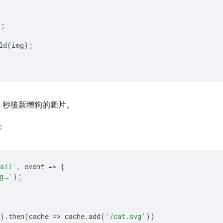
;

ld(img);

3 秒後新增狗的圖片。
：
tall'
,
event
=
>
{
ng…'
);
).
then
(
cache
=
>
cache
.
add
(
'/cat.svg'
))