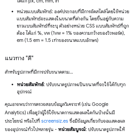
ได้แก่ px, cm, mm, in
หน่วยแบบสัมพัทธ์: องค์ประกอบที่มีการจัดสไตล์โดยใช้หน่วย
แบบสัมพัทธ์จะแสดงในขนาดที่ต่างกัน โดยขึ้นอยู่กับความ
ยาวแบบสัมพัทธ์ที่ระบุ ตัวอย่างหน่วย CSS แบบสัมพัทธ์ที่ถูก
ต้อง ได้แก่ %, vw (1vw = 1% ของความกว้างของวิวพอร์ต),
em (1.5 em = 1.5 เท่าของขนาดแบบอักษร)
แนวทาง "ดี"
สำหรับรูปภาพที่มีการปรับขนาดตาม…
หน่วยสัมพัทธ์
: ปรับขนาดรูปภาพเป็นขนาดที่จะใช้ได้กับทุก
อุปกรณ์
คุณอาจพบว่าการตรวจสอบข้อมูลวิเคราะห์ (เช่น Google
Analytics) เพื่อดูว่าผู้ใช้ใช้ขนาดการแสดงผลใดกันบ้างนั้นมี
ประโยชน์ หรือไปที่
screensiz.es
ซึ่งมีข้อมูลเกี่ยวกับจอแสดงผล
ของอุปกรณ์ทั่วไปหลายรุ่น -
หน่วยสัมบูรณ์
: ปรับขนาดรูปภาพให้