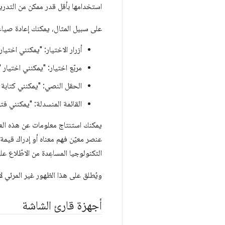
استخدامها بأقل قدر ممكن من التدري
على سبيل المثال، يمكنك إعادة صياغة
أزرار الاختيار: "يمكنني اختيا
مربّع اختيار: "يمكنني اختيار "ن
الحقل النصي: "يمكنني كتابة
القائمة المنسدلة: "يمكنني ف
يمكنك استنتاج معلومات عن هذه ال
عنصر معيّن فهم معناه أو إدراك قيم
التكنولوجيا المساعِدة من الاطّلاع 
ويُطلق على هذا الظهور غير المرئي
أجهزة قارئ الشاشة