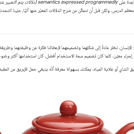
عِدة على
semantics expressed programmedly (دلالات يتم التعبير عنها آليًا)
 الدرس. ولكن قبل أن نتمكّن من شرح الدلالات المعبّر عنها آليًا، علينا التحدث
 الإنسان، ننظر عادةً إلى شكلهما وتصميمهما لإعطائنا فكرة عن وظيفتهما وطريقة
راء معيّن. كلما كان تصميم سمة الاستخدام أفضل، كان استخدامها أكثر وضوحً
يق الشاي أو غلاية المياه. يمكنك بسهولة معرفة أنّه ينبغي حمل الإبريق من الم