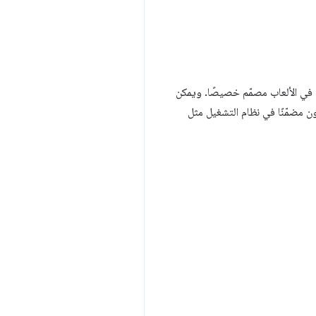
م في الألعاب مصمّم خصيصًا. ويمكن
ون مضمّنًا في نظام التشغيل مثل