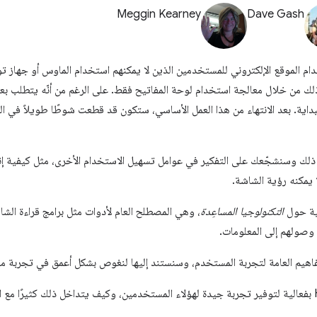
Meggin Kearney
Dave Gash
ام الموقع الإلكتروني للمستخدمين الذين لا يمكنهم استخدام الماوس أو جهاز
ن خلال معالجة استخدام لوحة المفاتيح فقط. على الرغم من أنّه يتطلب بعض ا
بداية. بعد الانتهاء من هذا العمل الأساسي، ستكون قد قطعت شوطًا طويلاً في الم
لك وسنشجّعك على التفكير في عوامل تسهيل الاستخدام الأخرى، مثل كيفية إنش
ا يمكنه رؤية الشاشة.
سية حول
التكنولوجيا المساعِدة
، وهي المصطلح العام لأدوات مثل برامج قراءة الش
وصولهم إلى المعلومات.
اهيم العامة لتجربة المستخدم، وسنستند إليها لنغوص بشكل أعمق في تجربة مس
أخيرًا، سنرى كيفية استخدام HTML بفعالية لتوفير تجربة جيدة لهؤلاء المستخدمين، وكيف يتداخل ذلك كثير