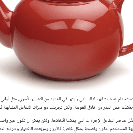
استخدام هذه مشابهة لتلك التي رأيتها في العديد من الأشياء الأخرى، مثل أواني 
يمكنك
حمل القدر من خلال الفوهة، ولكن تجربتك مع ميزات التفاعل المشابهة تُع
 عناصر التفاعل الإجراءات التي يمكننا اتّخاذها، ولكن يمكن أن تكون غير واضحة 
هة المستخدم لتكون واضحة بشكلٍ خاص: فالأزرار ومربّعات الاختيار وشرائح ال