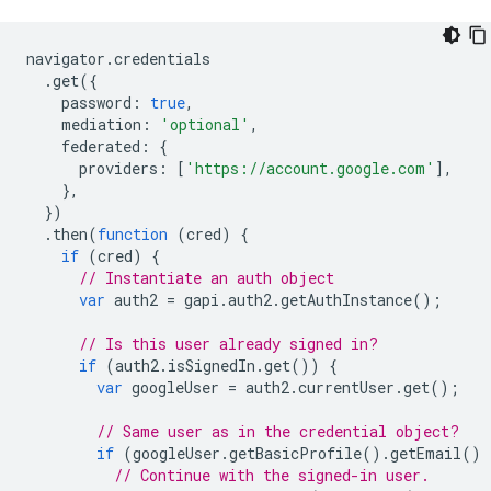
navigator
.
credentials
.
get
({
password
:
true
,
mediation
:
'optional'
,
federated
:
{
providers
:
[
'https://account.google.com'
],
},
})
.
then
(
function
(
cred
)
{
if
(
cred
)
{
// Instantiate an auth object
var
auth2
=
gapi
.
auth2
.
getAuthInstance
();
// Is this user already signed in?
if
(
auth2
.
isSignedIn
.
get
())
{
var
googleUser
=
auth2
.
currentUser
.
get
();
// Same user as in the credential object?
if
(
googleUser
.
getBasicProfile
().
getEmail
()
// Continue with the signed-in user.