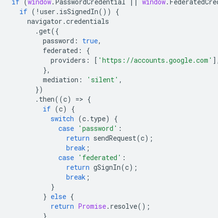
if
(
window
.
PasswordCredential
||
window
.
FederatedCre
if
(
!
user
.
isSignedIn
())
{
navigator
.
credentials
.
get
({
password
:
true
,
federated
:
{
providers
:
[
'https://accounts.google.com'
]
},
mediation
:
'silent'
,
})
.
then
((
c
)
=
>
{
if
(
c
)
{
switch
(
c
.
type
)
{
case
'password'
:
return
sendRequest
(
c
);
break
;
case
'federated'
:
return
gSignIn
(
c
);
break
;
}
}
else
{
return
Promise
.
resolve
();
}