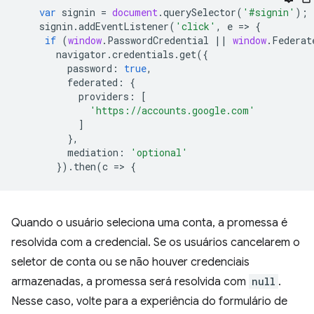
var
signin
=
document
.
querySelector
(
'#signin'
);
signin
.
addEventListener
(
'click'
,
e
=
>
{
if
(
window
.
PasswordCredential
||
window
.
Federat
navigator
.
credentials
.
get
({
password
:
true
,
federated
:
{
providers
:
[
'https://accounts.google.com'
]
},
mediation
:
'optional'
}).
then
(
c
=
>
{
Quando o usuário seleciona uma conta, a promessa é
resolvida com a credencial. Se os usuários cancelarem o
seletor de conta ou se não houver credenciais
armazenadas, a promessa será resolvida com
null
.
Nesse caso, volte para a experiência do formulário de