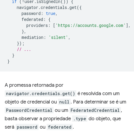
if
(
!
user
.
isSignedIn
())
{
navigator
.
credentials
.
get
({
password
:
true
,
federated
:
{
providers
:
[
'https://accounts.google.com'
],
},
mediation
:
'silent'
,
});
// ...
}
}
A promessa retornada por
navigator.credentials.get()
é resolvida com um
objeto de credencial ou
null
. Para determinar se é um
PasswordCredential
ou um
FederatedCredential
,
basta observar a propriedade
.type
do objeto, que
será
password
ou
federated
.