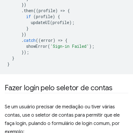
})
.
then
((
profile
)
=
>
{
if
(
profile
)
{
updateUI
(
profile
);
}
})
.
catch
((
error
)
=
>
{
showError
(
'Sign-in Failed'
);
});
}
}
Fazer login pelo seletor de contas
Se um usuário precisar de mediação ou tiver várias
contas, use o seletor de contas para permitir que ele
faça login, pulando o formulário de login comum, por
exemplo: