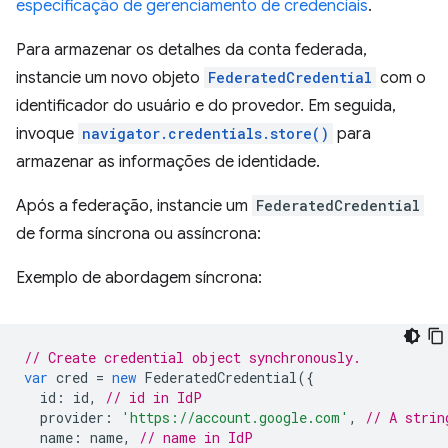
especificação de gerenciamento de credenciais
.
Para armazenar os detalhes da conta federada,
instancie um novo objeto
FederatedCredential
com o
identificador do usuário e do provedor. Em seguida,
invoque
navigator.credentials.store()
para
armazenar as informações de identidade.
Após a federação, instancie um
FederatedCredential
de forma síncrona ou assíncrona:
Exemplo de abordagem síncrona:
// Create credential object synchronously.
var
cred
=
new
FederatedCredential
({
id
:
id
,
// id in IdP
provider
:
'https://account.google.com'
,
// A strin
name
:
name
,
// name in IdP