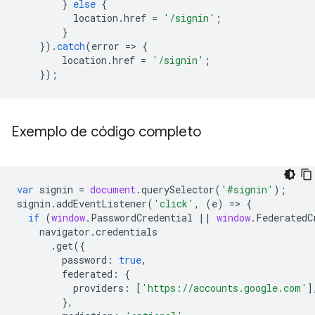
}
else
{
location
.
href
=
'/signin'
;
}
}).
catch
(
error
=
>
{
location
.
href
=
'/signin'
;
});
Exemplo de código completo
var
signin
=
document
.
querySelector
(
'#signin'
);
signin
.
addEventListener
(
'click'
,
(
e
)
=
>
{
if
(
window
.
PasswordCredential
||
window
.
FederatedC
navigator
.
credentials
.
get
({
password
:
true
,
federated
:
{
providers
:
[
'https://accounts.google.com'
]
},