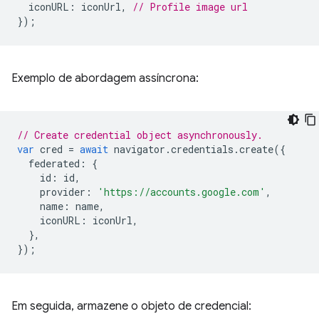
iconURL
:
iconUrl
,
// Profile image url
});
Exemplo de abordagem assíncrona:
// Create credential object asynchronously.
var
cred
=
await
navigator
.
credentials
.
create
({
federated
:
{
id
:
id
,
provider
:
'https://accounts.google.com'
,
name
:
name
,
iconURL
:
iconUrl
,
},
});
Em seguida, armazene o objeto de credencial: