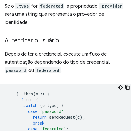
Se o
.type
for
federated
, a propriedade
.provider
será uma string que representa o provedor de
identidade.
Autenticar o usuário
Depois de ter a credencial, execute um fluxo de
autenticação dependendo do tipo de credencial,
password
ou
federated
:
}).
then
(
c
=
>
{
if
(
c
)
{
switch
(
c
.
type
)
{
case
'password'
:
return
sendRequest
(
c
);
break
;
case
'federated'
: