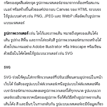
กริดของจุดสีแต่ละจุด รูปภาพแรสเตอร์อาจมาจากกล้องหรือสแกน
เนอร์ หรือสร้างขึ้นด้วยองค์ประกอบ Canvas ของ HTML ระบบจะ
ใช้รูปแบบต่างๆ เช่น PNG, JPEG และ WebP เพื่อจัดเก็บรูปภาพ
แบบแรสเตอร์
รูปภาพเวกเตอร์
เช่น โลโก้และภาพเส้น หมายถึงชุดของเส้นโค้ง
เส้น รูปร่าง สีพื้น และการไล่ระดับสี รูปภาพเวกเตอร์สามารถสร้างได้
ด้วยโปรแกรมอย่าง Adobe Illustrator หรือ Inkscape หรือเขียน
ด้วยมือในโค้ดโดยใช้รูปแบบเวกเตอร์ เช่น SVG
SVG
SVG ช่วยให้คุณใส่กราฟิกเวกเตอร์ที่ปรับเปลี่ยนตามอุปกรณ์ในหน้า
เว็บได้ ข้อดีของรูปแบบไฟล์เวกเตอร์เหนือรูปแบบไฟล์แรสเตอร์คือ
เบราว์เซอร์สามารถแสดงผลรูปภาพเวกเตอร์ได้ทุกขนาด รูปแบบเวก
เตอร์จะอธิบายเรขาคณิตของรูปภาพ ซึ่งก็คือวิธีสร้างรูปภาพจากเส้น
เส้นโค้ง สี และอื่นๆ ในทางกลับกัน รูปแบบแรสเตอร์จะมีข้อมูลเกี่ยว