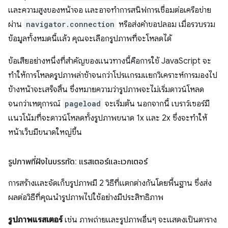
และความสูงของหน้าจอ และอาจทำการสนิฟการเชื่อมต่อเครือข่าย
ผ่าน
navigator.connection
หรือส่งคําขอปลอม เมื่อรวบรวม
ข้อมูลทั้งหมดนี้แล้ว คุณจะเลือกรูปภาพที่จะโหลดได้
ข้อเสียอย่างหนึ่งที่สำคัญของแนวทางนี้คือการใช้ JavaScript จะ
ทำให้การโหลดรูปภาพล่าช้าจนกว่าโปรแกรมแยกวิเคราะห์การมองไป
ข้างหน้าจะเสร็จสิ้น ซึ่งหมายความว่ารูปภาพจะไม่เริ่มดาวน์โหลด
จนกว่าเหตุการณ์
pageload
จะเริ่มต้น นอกจากนี้ เบราว์เซอร์มี
แนวโน้มที่จะดาวน์โหลดทั้งรูปภาพขนาด 1x และ 2x ซึ่งจะทำให้
หน้าเว็บมีขนาดใหญ่ขึ้น
รูปภาพที่ฝังในบรรทัด: แรสเตอร์และเวกเตอร์
การสร้างและจัดเก็บรูปภาพมี 2 วิธีที่แตกต่างกันโดยพื้นฐาน ซึ่งส่ง
ผลต่อวิธีที่คุณนำรูปภาพไปใช้อย่างมีประสิทธิภาพ
รูปภาพแรสเตอร์
เช่น ภาพถ่ายและรูปภาพอื่นๆ จะแสดงเป็นตาราง