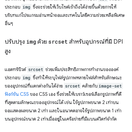
ประกอบ
img
ซึ่งจะช่วยให้เว็บไซต์เข้าถึงได้ง่ายขึ้นด้วยการให้
บริบทแก่โปรแกรมอ่านหน้าจอและเทคโนโลยีความช่วยเหลือพิเศษ
อื่นๆ
ปรับปรุง
img
ด้วย
srcset
สำหรับอุปกรณ์ที่มี DPI
สูง
แอตทริบิวต์
srcset
ช่วยเพิ่มประสิทธิภาพการทำงานขององค์
ประกอบ
img
ซึ่งทำให้ระบุไฟล์รูปภาพหลายไฟล์สำหรับลักษณะ
ของอุปกรณ์ที่แตกต่างกันได้ง่าย
srcset
คล้ายกับ
image-set
ฟังก์ชัน CSS
ของ CSS เอง ซึ่งช่วยให้เบราว์เซอร์เลือกรูปภาพที่ดี
ที่สุดตามลักษณะของอุปกรณ์ได้ เช่น ใช้รูปภาพขนาด 2 เท่าบน
จอแสดงผลขนาด 2 เท่า และในอนาคตอาจใช้รูปภาพขนาด 1 เท่า
บนอุปกรณ์ขนาด 2 เท่าเมื่ออยู่ในเครือข่ายที่มีแบนด์วิดท์จำกัด