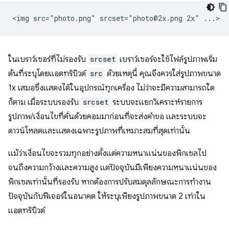
ในเบราว์เซอร์ที่ไม่รองรับ
srcset
เบราว์เซอร์จะใช้ไฟล์รูปภาพเริ่ม
ต้นที่ระบุโดยแอตทริบิวต์
src
ด้วยเหตุนี้ คุณจึงควรใส่รูปภาพขนาด
1x เสมอซึ่งแสดงได้ในอุปกรณ์ทุกเครื่อง ไม่ว่าจะมีความสามารถใด
ก็ตาม เมื่อระบบรองรับ
srcset
ระบบจะแยกวิเคราะห์รายการ
รูปภาพ/เงื่อนไขที่คั่นด้วยคอมมาก่อนที่จะส่งคำขอ และระบบจะ
ดาวน์โหลดและแสดงเฉพาะรูปภาพที่เหมาะสมที่สุดเท่านั้น
แม้ว่าเงื่อนไขจะรวมทุกอย่างตั้งแต่ความหนาแน่นของพิกเซลไป
จนถึงความกว้างและความสูง แต่ปัจจุบันมีเพียงความหนาแน่นของ
พิกเซลเท่านั้นที่รองรับ หากต้องการปรับสมดุลลักษณะการทำงาน
ปัจจุบันกับฟีเจอร์ในอนาคต ให้ระบุเพียงรูปภาพขนาด 2 เท่าใน
แอตทริบิวต์