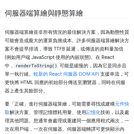
伺服器端算繪與靜態算繪
伺服器端算繪並非所有情況的最佳解決方案，因為動態性質
可能會造成龐大的運算負擔成本。許多伺服器端算繪解決方
案不會提早排清，導致 TTFB 延遲，或傳送的資料量加倍
(例如用戶端 JavaScript 使用的內嵌狀態)。在 React
中，
renderToString()
可能是緩慢的，因為它是同步且
單一執行緒。
較新的 React 伺服器 DOM API
支援串流，可
更快將 HTML 回應的初始部分傳送至瀏覽器，同時在伺服
器上產生其餘部分。
要「正確」進行伺服器端算繪，可能需要尋找或建構
元件快
取
解決方案、管理記憶體耗用量、使用
記憶化
技術，以及處
理其他問題。您通常會處理或重建同一個應用程式兩次，一
次在用戶端，一次在伺服器。伺服器端轉譯可更快顯示內