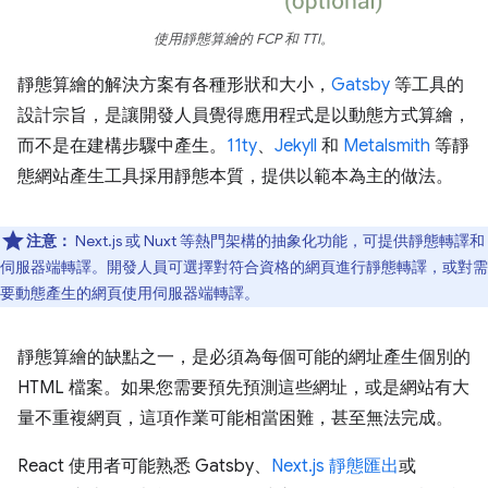
使用靜態算繪的 FCP 和 TTI。
靜態算繪的解決方案有各種形狀和大小，
Gatsby
等工具的
設計宗旨，是讓開發人員覺得應用程式是以動態方式算繪，
而不是在建構步驟中產生。
11ty
、
Jekyll
和
Metalsmith
等靜
態網站產生工具採用靜態本質，提供以範本為主的做法。
注意：
Next.js 或 Nuxt 等熱門架構的抽象化功能，可提供靜態轉譯和
伺服器端轉譯。開發人員可選擇對符合資格的網頁進行靜態轉譯，或對需
要動態產生的網頁使用伺服器端轉譯。
靜態算繪的缺點之一，是必須為每個可能的網址產生個別的
HTML 檔案。如果您需要預先預測這些網址，或是網站有大
量不重複網頁，這項作業可能相當困難，甚至無法完成。
React 使用者可能熟悉 Gatsby、
Next.js 靜態匯出
或