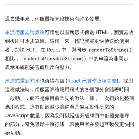
過去幾年來，伺服器端算繪技術有許多發展。
串流伺服器端算繪
可讓您以區塊形式傳送 HTML，瀏覽器收
到後即可逐步算繪。這樣一來，標記就能更快傳送給使用
者，加快 FCP。在 React 中，與同步
renderToString()
相比，
renderToPipeableStream()
中的串流為非同步，
表示系統能妥善處理反向壓力。
漸進式重新補水
也值得考慮 (
React 已實作這項功能
)。採用
這種做法時，伺服器算繪應用程式的各個部分會隨著時間
「啟動」，而不是像目前常見的做法一樣，一次初始化整個
應用程式。這有助於減少讓網頁具備互動性所需的
JavaScript 數量，因為您可以延後升級網頁中低優先順序
的部分，避免阻斷主執行緒，讓使用者在發起互動後更快開
始互動。