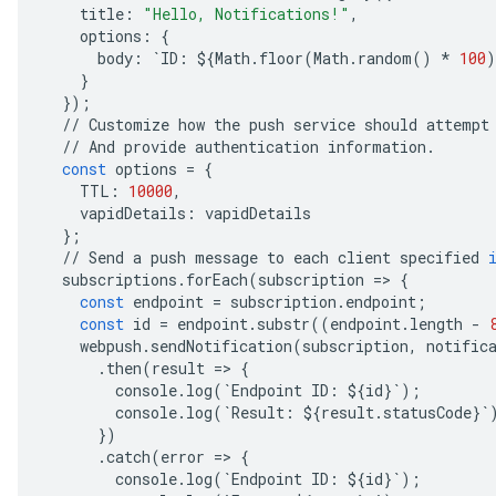
title
:
"Hello, Notifications!"
,
options
:
{
body
:
`
ID
:
$
{
Math
.
floor
(
Math
.
random
()
*
100
)
}
});
//
Customize
how
the
push
service
should
attempt
//
And
provide
authentication
information
.
const
options
=
{
TTL
:
10000
,
vapidDetails
:
vapidDetails
};
//
Send
a
push
message
to
each
client
specified
subscriptions
.
forEach
(
subscription
=
>
{
const
endpoint
=
subscription
.
endpoint
;
const
id
=
endpoint
.
substr
((
endpoint
.
length
-
webpush
.
sendNotification
(
subscription
,
notific
.
then
(
result
=
>
{
console
.
log
(
`
Endpoint
ID
:
$
{
id
}
`
);
console
.
log
(
`
Result
:
$
{
result
.
statusCode
}
`
})
.
catch
(
error
=
>
{
console
.
log
(
`
Endpoint
ID
:
$
{
id
}
`
);