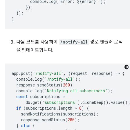
console
.
log
(
`
Error
:
$
{
error
}
`
);
});
});
}
다음 코드를 사용하여
/notify-all
경로 핸들러 로직
을 업데이트합니다.
app
.
post
(
'/notify-all'
,
(
request
,
response
)
=
>
{
console
.
log
(
'/notify-all'
);
response
.
sendStatus
(
200
);
console
.
log
(
'Notifying all subscribers'
);
const
subscriptions
=
db
.
get
(
'subscriptions'
)
.
cloneDeep
()
.
value
()
if
(
subscriptions
.
length
 > 
0
)
{
sendNotifications
(
subscriptions
);
response
.
sendStatus
(
200
);
}
else
{