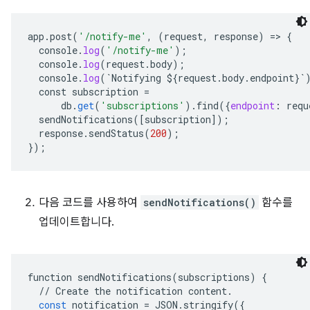
app
.
post
(
'/notify-me'
,
(
request
,
response
)
=
>
{
console
.
log
(
'/notify-me'
);
console
.
log
(
request
.
body
);
console
.
log
(
`
Notifying
${
request
.
body
.
endpoint
}`
const
subscription
=
db
.
get
(
'subscriptions'
).
find
(
{
endpoint
:
requ
sendNotifications
(
[
subscription
]
);
response
.
sendStatus
(
200
);
}
);
다음 코드를 사용하여
sendNotifications()
함수를
업데이트합니다.
function
sendNotifications
(
subscriptions
)
{
//
Create
the
notification
content
.
const
notification
=
JSON
.
stringify
({