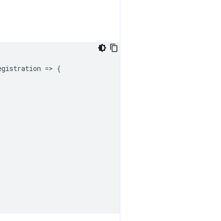
egistration
=
>
{
;