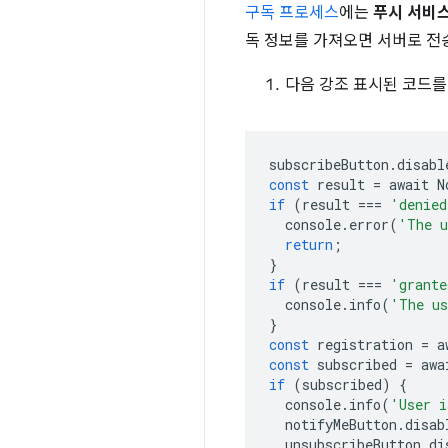
구독 프로세스
에는
푸시 서비
독 정보를 가져오면 서버로 전
다음 강조 표시된 코드
subscribeButton
.
disabl
const
result
=
await
N
if
(
result
===
'denied
console
.
error
(
'The u
return
;
}
if
(
result
===
'grante
console
.
info
(
'The us
}
const
registration
=
a
const
subscribed
=
awa
if
(
subscribed
)
{
console
.
info
(
'User i
notifyMeButton
.
disab
unsubscribeButton
.
di