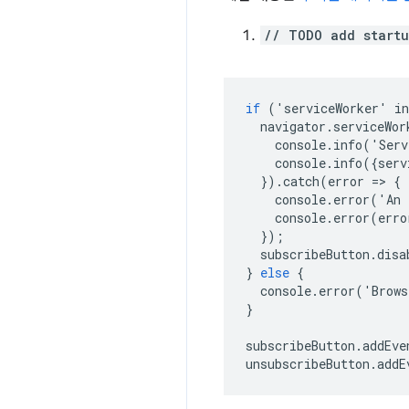
// TODO add startu
if
('
serviceWorker
'
in
navigator
.
serviceWor
console
.
info
('
Serv
console
.
info
({
serv
}).
catch
(
error
=
>
{
console
.
error
('
An
console
.
error
(
erro
});
subscribeButton
.
disa
}
else
{
console
.
error
('
Brows
}
subscribeButton
.
addEve
unsubscribeButton
.
addE