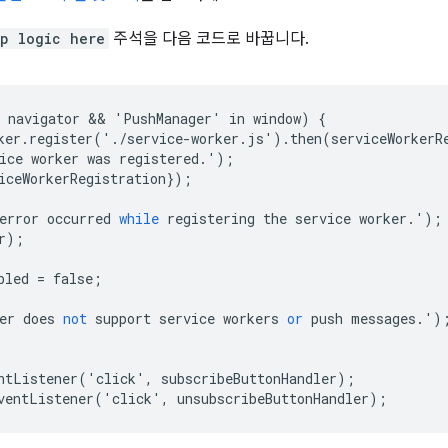
p logic here
주석을 다음 코드로 바꿉니다.
navigator
 && 
'
PushManager
'
in
window
)
{
ker
.
register
('.
/
service
-
worker
.
js
').
then
(
serviceWorkerR
ice
worker
was
registered
.');
iceWorkerRegistration
});
error
occurred
while
registering
the
service
worker
.');
r
);
bled
=
false
;
er
does
not
support
service
workers
or
push
messages
.')
ntListener
('
click
',
subscribeButtonHandler
);
ventListener
('
click
',
unsubscribeButtonHandler
);