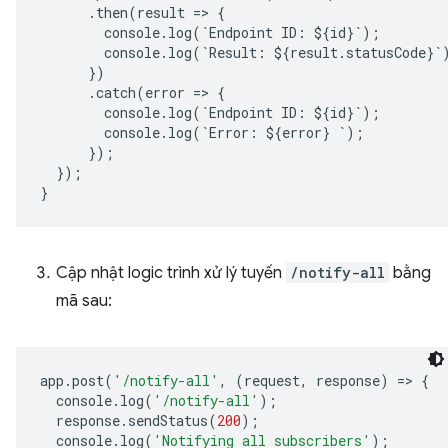
.
then
(
result
=
>
{
console
.
log
(
`
Endpoint
ID
:
$
{
id
}
`
);
console
.
log
(
`
Result
:
$
{
result
.
statusCode
}
`
})
.
catch
(
error
=
>
{
console
.
log
(
`
Endpoint
ID
:
$
{
id
}
`
);
console
.
log
(
`
Error
:
$
{
error
}
`
);
});
});
}
Cập nhật logic trình xử lý tuyến
/notify-all
bằng
mã sau:
app
.
post
(
'/notify-all'
,
(
request
,
response
)
=
>
{
console
.
log
(
'/notify-all'
);
response
.
sendStatus
(
200
);
console
.
log
(
'Notifying all subscribers'
);