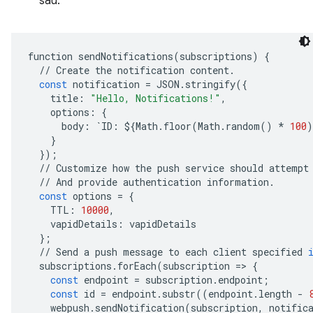
sau:
function
sendNotifications
(
subscriptions
)
{
//
Create
the
notification
content
.
const
notification
=
JSON
.
stringify
({
title
:
"Hello, Notifications!"
,
options
:
{
body
:
`
ID
:
$
{
Math
.
floor
(
Math
.
random
()
*
100
)
}
});
//
Customize
how
the
push
service
should
attempt
//
And
provide
authentication
information
.
const
options
=
{
TTL
:
10000
,
vapidDetails
:
vapidDetails
};
//
Send
a
push
message
to
each
client
specified
subscriptions
.
forEach
(
subscription
=
>
{
const
endpoint
=
subscription
.
endpoint
;
const
id
=
endpoint
.
substr
((
endpoint
.
length
-
webpush
.
sendNotification
(
subscription
,
notific