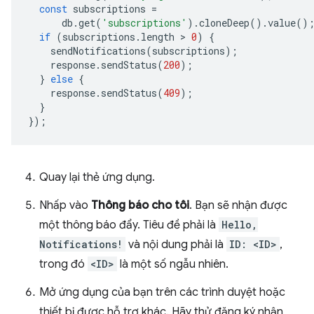
const
subscriptions
=
db
.
get
(
'subscriptions'
)
.
cloneDeep
()
.
value
()
if
(
subscriptions
.
length
 > 
0
)
{
sendNotifications
(
subscriptions
);
response
.
sendStatus
(
200
);
}
else
{
response
.
sendStatus
(
409
);
}
});
Quay lại thẻ ứng dụng.
Nhấp vào
Thông báo cho tôi
. Bạn sẽ nhận được
một thông báo đẩy. Tiêu đề phải là
Hello,
Notifications!
và nội dung phải là
ID: <ID>
,
trong đó
<ID>
là một số ngẫu nhiên.
Mở ứng dụng của bạn trên các trình duyệt hoặc
thiết bị được hỗ trợ khác. Hãy thử đăng ký nhận