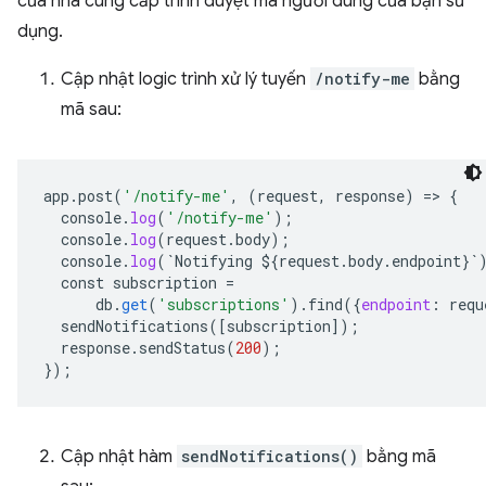
của nhà cung cấp trình duyệt mà người dùng của bạn sử
dụng.
Cập nhật logic trình xử lý tuyến
/notify-me
bằng
mã sau:
app
.
post
(
'/notify-me'
,
(
request
,
response
)
=
>
{
console
.
log
(
'/notify-me'
);
console
.
log
(
request
.
body
);
console
.
log
(
`
Notifying
${
request
.
body
.
endpoint
}`
const
subscription
=
db
.
get
(
'subscriptions'
).
find
(
{
endpoint
:
requ
sendNotifications
(
[
subscription
]
);
response
.
sendStatus
(
200
);
}
);
Cập nhật hàm
sendNotifications()
bằng mã