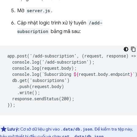
Mở
server.js
.
Cập nhật logic trình xử lý tuyến
/add-
subscription
bằng mã sau:
app.post('/add-subscription',
(request,
response)
=>
console.log(`Subscribing
${
request
.
body
.
endpoint
}
response.sendStatus(200);

Lưu ý:
Cơ sở dữ liệu ghi vào
. Để kiểm tra tệp này,
.data/db.json
hãy mở thiết bị đầu cuối và chạy
.
cat .data/db.json