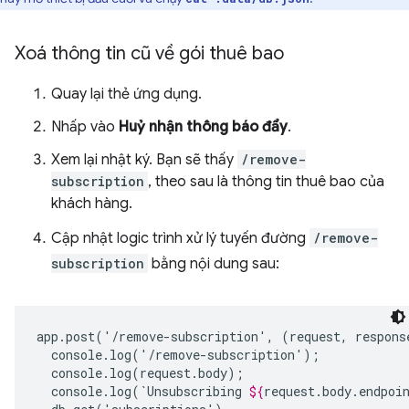
Xoá thông tin cũ về gói thuê bao
Quay lại thẻ ứng dụng.
Nhấp vào
Huỷ nhận thông báo đẩy
.
Xem lại nhật ký. Bạn sẽ thấy
/remove-
subscription
, theo sau là thông tin thuê bao của
khách hàng.
Cập nhật logic trình xử lý tuyến đường
/remove-
subscription
bằng nội dung sau:
app.post('/remove-subscription',
(request,
respons
console.log(`Unsubscribing
${
request
.
body
.
endpoi