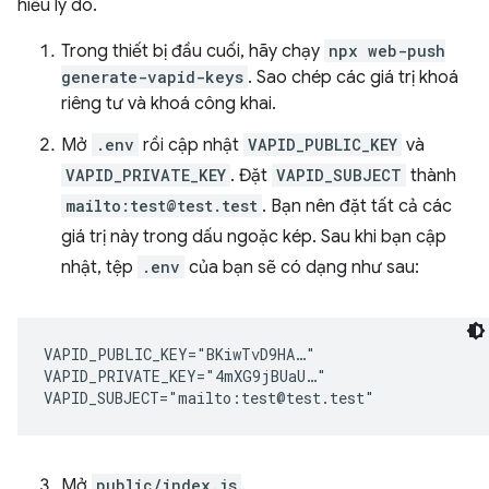
hiểu lý do.
Trong thiết bị đầu cuối, hãy chạy
npx web-push
generate-vapid-keys
. Sao chép các giá trị khoá
riêng tư và khoá công khai.
Mở
.env
rồi cập nhật
VAPID_PUBLIC_KEY
và
VAPID_PRIVATE_KEY
. Đặt
VAPID_SUBJECT
thành
mailto:test@test.test
. Bạn nên đặt tất cả các
giá trị này trong dấu ngoặc kép. Sau khi bạn cập
nhật, tệp
.env
của bạn sẽ có dạng như sau:
VAPID_PUBLIC_KEY="BKiwTvD9HA…"

VAPID_PRIVATE_KEY="4mXG9jBUaU…"

Mở
public/index.js
.