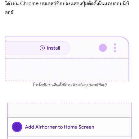
ได้ เช่น Chrome บนเดสก์ท็อปจะแสดงปุ่มติดตั้งในแถบออมนิบ็
อกซ์
โปรโมชันการติดตั้งที่เบราว์เซอร์ระบุ (เดสก์ท็อป)