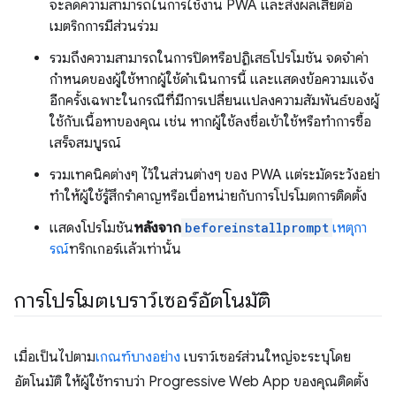
จะลดความสามารถในการใช้งาน PWA และส่งผลเสียต่อ
เมตริกการมีส่วนร่วม
รวมถึงความสามารถในการปิดหรือปฏิเสธโปรโมชัน จดจำค่า
กำหนดของผู้ใช้หากผู้ใช้ดำเนินการนี้ และแสดงข้อความแจ้ง
อีกครั้งเฉพาะในกรณีที่มีการเปลี่ยนแปลงความสัมพันธ์ของผู้
ใช้กับเนื้อหาของคุณ เช่น หากผู้ใช้ลงชื่อเข้าใช้หรือทำการซื้อ
เสร็จสมบูรณ์
รวมเทคนิคต่างๆ ไว้ในส่วนต่างๆ ของ PWA แต่ระมัดระวังอย่า
ทำให้ผู้ใช้รู้สึกรำคาญหรือเบื่อหน่ายกับการโปรโมตการติดตั้ง
แสดงโปรโมชัน
หลังจาก
beforeinstallprompt
เหตุกา
รณ์
ทริกเกอร์แล้วเท่านั้น
การโปรโมตเบราว์เซอร์อัตโนมัติ
เมื่อเป็นไปตาม
เกณฑ์บางอย่าง
เบราว์เซอร์ส่วนใหญ่จะระบุโดย
อัตโนมัติ ให้ผู้ใช้ทราบว่า Progressive Web App ของคุณติดตั้ง