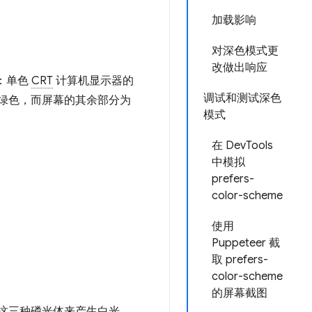
加载影响
对深色模式更
改做出响应
：单色
CRT
计算机显示器的
调试和测试深色
为绿色，而屏幕的其余部分为
模式
在 DevTools
中模拟
prefers-
color-scheme
使用
Puppeteer 截
取 prefers-
color-scheme
的屏幕截图
活这三种磷光体来产生白光。