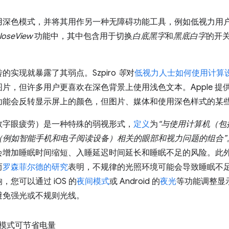
用深色模式，并将其用作另一种无障碍功能工具，例如低视力用
loseView
功能中，其中包含用于切换
白底黑字
和
黑底白字
的开关
实现就暴露了其弱点。Szpiro
等
对
低视力人士如何使用计算
片，但许多用户更喜欢在深色背景上使用浅色文本。Apple 提
功能会反转显示屏上的颜色，但图片、媒体和使用深色样式的某
数字眼疲劳）是一种特殊的弱视形式，
定义
为
“与使用计算机（
（例如智能手机和电子阅读设备）相关的眼部和视力问题的组合”
会增加睡眠时间缩短、入睡延迟时间延长和睡眠不足的风险。此
而
罗森菲尔德的研究
表明，不规律的光照环境可能会导致睡眠不
您可以通过 iOS 的
夜间模式
或 Android 的
夜光
等功能调整显
避免强光或不规则光线。
深色模式可节省电量