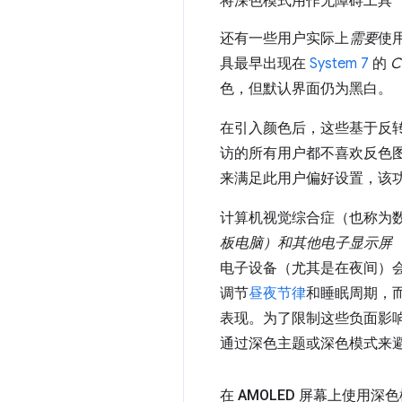
将深色模式用作无障碍工具
还有一些用户实际上
需要
使
具最早出现在
System 7
的
C
色，但默认界面仍为黑白。
在引入颜色后，这些基于反转的
访的所有用户都不喜欢反色图
来满足此用户偏好设置，该
计算机视觉综合症（也称为
板电脑）和其他电子显示屏
电子设备（尤其是在夜间）
调节
昼夜节律
和睡眠周期，
表现。为了限制这些负面影响，
通过深色主题或深色模式来
在 AMOLED 屏幕上使用