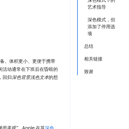
深色模式下的
艺术指导
深色模式，但
添加了停用选
项
总结
相关链接
备。体积更小、更便于携带
闲活动通常在下班后在昏暗的
致谢
，回归
深色背景浅色文本
的想
雅而美观”
。Apple 在其
深色