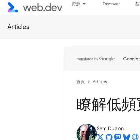
資源
Discover
基
Articles
Goog
首頁
Articles
瞭解低頻
Sam Dutton