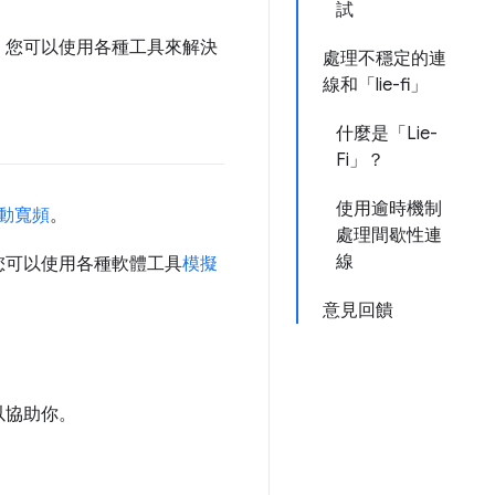
試
。您可以使用各種工具來解決
處理不穩定的連
線和「lie-fi」
什麼是「Lie-
Fi」？
使用逾時機制
動寬頻
。
處理間歇性連
線
您可以使用各種軟體工具
模擬
意見回饋
以協助你。