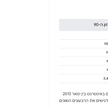
ן ה-90
3,
הנתונים שלמעלה משקפים את המגמה של גידול במספר הבייטים שהורדתם ליעדים פופולריים באינטרנט בין ינואר 2013
ו מדגישים את הרבעונים השונים