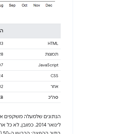
הא
13 KB
HTML
תמונות
 KB
 KB
JavaScript
4 KB
CSS
אחר
 KB
סה"כ
KB
לינואר 2014. כמובן
בתוך ההפצה: הרבעון ה-50 (חציוני), הרבעון ה-75 והרבעון ה-90.