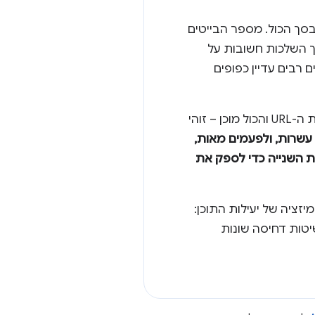
כמות ב-1,054KB של בייטים מועברים בסך הכול. מספר הבייטים
ך השלכות חשובות על
 רבים עדיין כפופים
בניגוד לאפליקציות למחשב, לאפליקציות אינטרנט אין תהליך התקנה נפרד: מזינים את כתובת ה-URL והכול מוכן – זוהי
 עשרות, ולפעמים מאות,
ת השנייה כדי לספק את
זציה של יעילות התוכן:
טות דחיסה שונות