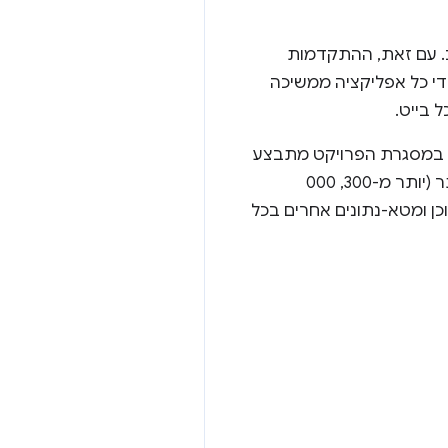
ב. עם זאת, ההתקדמות
די כל אפליקציה ממשיכה
 בייט.
ו. במסגרת הפרויקט מתבצע
מעקב אחר האופן שבו האינטרנט נבנה,על ידי סריקה תקופתית של האתרים הפופולריים ביותר (יותר מ-300, 000
סוגי התוכן ומטא-נתונים אחרים בכל