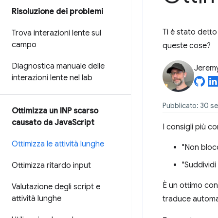
Risoluzione dei problemi
Ti è stato detto
Trova interazioni lente sul
campo
queste cose?
Diagnostica manuale delle
Jerem
interazioni lente nel lab
Pubblicato: 30 s
Ottimizza un INP scarso
causato da Java
Script
I consigli più 
Ottimizza le attività lunghe
"Non blocc
"Suddividi 
Ottimizza ritardo input
È un ottimo con
Valutazione degli script e
attività lunghe
traduce automat