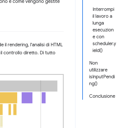
a sono e come vengono gestite
Interrompi
il lavoro a
lunga
esecuzion
e con
scheduler.y
 il rendering, l'analisi di HTML
ield()
l controllo diretto. Di tutto
Non
utilizzare
isInputPendi
ng()
Conclusione