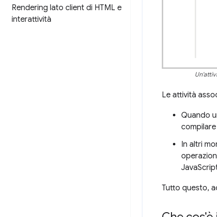
Rendering lato client di HTML e
interattività
Un'attiv
Le attività asso
Quando un 
compilare
In altri m
operazioni
JavaScript
Tutto questo, 