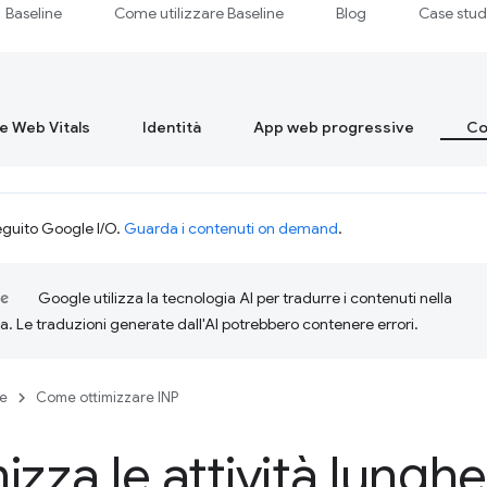
Baseline
Come utilizzare Baseline
Blog
Case stu
re Web Vitals
Identità
App web progressive
Co
eguito Google I/O.
Guarda i contenuti on demand
.
Google utilizza la tecnologia AI per tradurre i contenuti nella
ta. Le traduzioni generate dall'AI potrebbero contenere errori.
se
Come ottimizzare INP
izza le attività lunghe