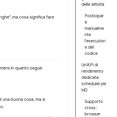
delle attività
Posticipar
lunghe", ma cosa significa fare
e
manualme
nte
l'esecuzion
e del
codice
Un'API di
umersi in quanto segue:
rendimento
dedicata:
scheduler.yie
ld()
è una buona cosa, ma si
Supporto
no.
cross-
browser