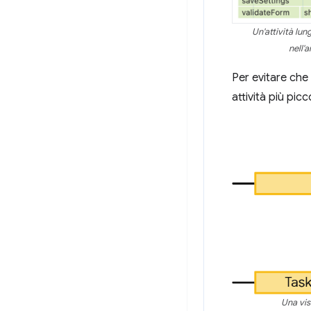
Un'attività lun
nell'
Per evitare che 
attività più picc
Una visu