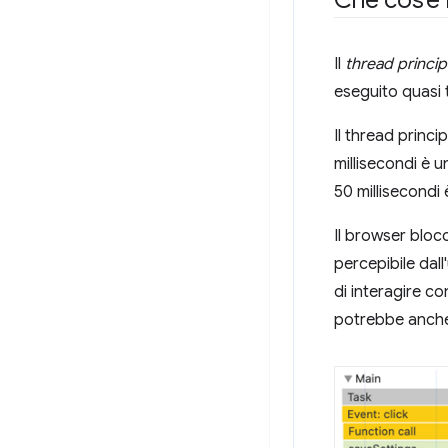
Che cos'è i
Il
thread princip
eseguito quasi t
Il thread princi
millisecondi è 
50 millisecond
Il browser blocc
percepibile dal
di interagire co
potrebbe anche 