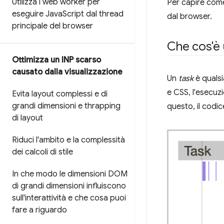
Utilizza i web worker per
Per capire come
eseguire Java
Script dal thread
dal browser.
principale del browser
Che cos'è u
Ottimizza un INP scarso
causato dalla visualizzazione
Un
task
è qualsi
e CSS, l'esecuzio
Evita layout complessi e di
grandi dimensioni e thrapping
questo, il codic
di layout
Riduci l'ambito e la complessità
dei calcoli di stile
In che modo le dimensioni DOM
di grandi dimensioni influiscono
sull'interattività e che cosa puoi
fare a riguardo